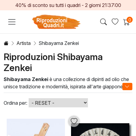
40% di sconto su tutti i quadri -
2
giorni
21:36:59
0
Artista
Shibayama Zenkei
Riproduzioni Shibayama
Zenkei
Shibayama Zenkei
è una collezione di dipinti ad olio che
unisce tradizione e modernità, ispirata all'arte giapponese e
alla filosofia zen. Ogni opera è il risultato di una raffinata
tecnica artistica, che cattura l'essenza della bellezza
Ordina per:
naturale attraverso pennellate fluide e composizioni
armoniose. Gli artisti della collezione si dedicano a
trasmettere la serenità e la contemplazione, invitando lo
spettatore a immergersi in un'esperienza visiva unica.