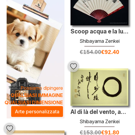
Questi
dipinti
non sono solo decorazioni, ma vere e
proprie espressioni artistiche che possono trasformare
qualsiasi spazio abitativo o di lavoro. La loro presenza
conferisce un'atmosfera di calma e introspezione,
rendendoli ideali per ambienti dedicati alla meditazione o
Scoop acqua e la luna è nelle tue mani
alla riflessione. Aggiungere un'opera della collezione
Shibayama Zenkei
Shibayama Zenkei alla tua casa o al tuo ufficio significa
€
154.00
€
92.40
portare un pezzo di tranquillità e bellezza nel tuo
quotidiano.
Possiamo dipingere
QUALSIASI IMMAGINE
QUALSIASI DIMENSIONE
Arte personalizzata
Al di là del vento, ascoltare il bambù
Shibayama Zenkei
€
153.00
€
91.80