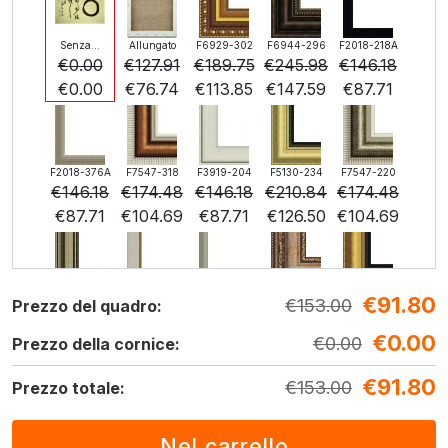
Senza...
Allungato
F6929-302
F6944-296
F2018-218A
€
0.00
€
127.91
€
189.75
€
245.98
€
146.18
€
0.00
€
76.74
€
113.85
€
147.59
€
87.71
F2018-376A
F7547-318
F3919-204
F5130-234
F7547-220
€
146.18
€
174.48
€
146.18
€
210.84
€
174.48
€
87.71
€
104.69
€
87.71
€
126.50
€
104.69
€
91.80
F5429-258
F3013-236
F1823-204
F8645-298
F6537-236
€
153.00
Prezzo del quadro:
€
210.84
€
155.29
€
164.45
€
274.09
€
145.40
€
0.00
€
126.50
€
93.17
€
98.67
€
164.45
€
0.00
€
87.24
Prezzo della cornice:
€
91.80
€
153.00
Prezzo totale:
F7034-298
F7034-296
F6731-224
F6731-226
F4827-234
€
203.81
€
203.81
€
203.81
€
203.81
€
193.24