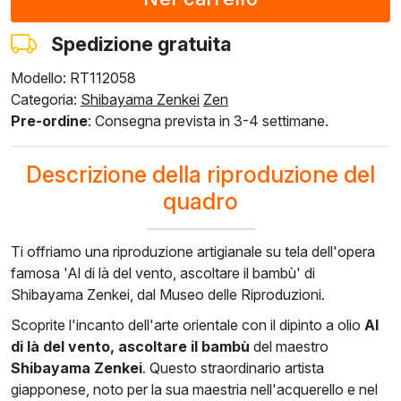
€
122.28
€
122.28
€
122.28
€
122.28
€
115.95
Spedizione gratuita
Modello: RT112058
F8645-296
F4613-236
F5130-204
F6035-220
F2833-204
Categoria:
Shibayama Zenkei
Zen
€
189.03
€
146.81
€
211.66
€
190.53
€
174.29
Pre-ordine
: Consegna prevista in 3-4 settimane.
€
113.42
€
88.09
€
127.00
€
114.32
€
104.57
Descrizione della riproduzione del
quadro
Ti offriamo una riproduzione artigianale su tela dell'opera
famosa 'Al di là del vento, ascoltare il bambù' di
Shibayama Zenkei, dal Museo delle Riproduzioni.
Scoprite l'incanto dell'arte orientale con il dipinto a olio
Al
di là del vento, ascoltare il bambù
del maestro
Shibayama Zenkei
. Questo straordinario artista
giapponese, noto per la sua maestria nell'acquerello e nel