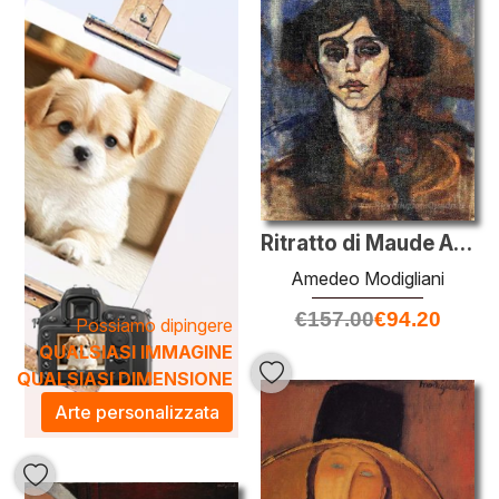
ambiente non solo arricchisce l'estetica dello spazio, ma
crea anche un'atmosfera di sofisticazione artistica. Le sue
creazioni riescono a catturare l'attenzione e stimolare la
conversazione, rendendo ogni stanza un luogo di
ispirazione e bellezza. Scopri la collezione e trasforma il
tuo spazio con l'incanto di Modigliani.
Ritratto di Maude Abrantes
Amedeo Modigliani
€
157.00
€
94.20
Possiamo dipingere
QUALSIASI IMMAGINE
QUALSIASI DIMENSIONE
Arte personalizzata