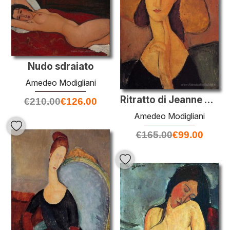
Nudo sdraiato
Amedeo Modigliani
Ritratto di Jeanne Hébuterne in un grande cappello
€
210.00
€
126.00
Amedeo Modigliani
€
165.00
€
99.00