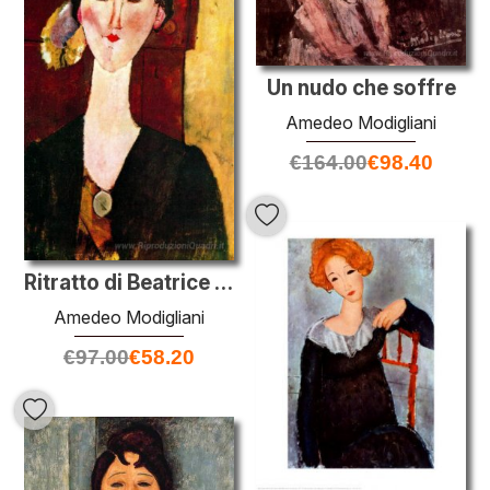
Un nudo che soffre
Amedeo Modigliani
€
164.00
€
98.40
Ritratto di Beatrice Hastings davanti a una porta
Amedeo Modigliani
€
97.00
€
58.20