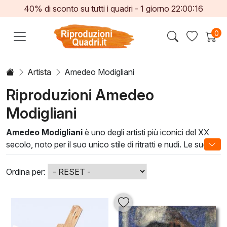
40% di sconto su tutti i quadri -
1
giorno
22:00:14
0
Artista
Amedeo Modigliani
Riproduzioni Amedeo
Modigliani
Amedeo Modigliani
è uno degli artisti più iconici del XX
secolo, noto per il suo unico stile di ritratti e nudi. Le sue
opere si caratterizzano per le linee sinuose, i colori caldi e
una particolare elongazione delle forme, conferendo ai
Ordina per:
soggetti un'eleganza eterea. I dipinti di Modigliani sono un
connubio di espressionismo e classicismo, rappresentando
un'interpretazione personale delle emozioni umane.
Integrare un'opera di
Amedeo Modigliani
nel tuo