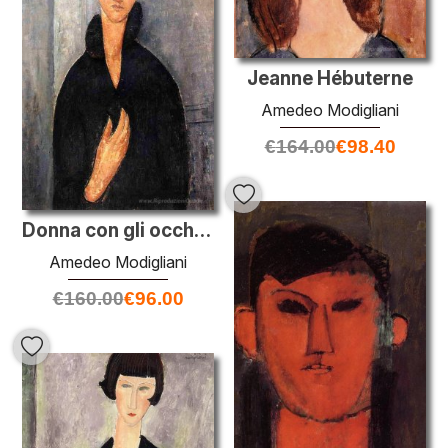
Jeanne Hébuterne
Amedeo Modigliani
€
164.00
€
98.40
Donna con gli occhi azzurri
Amedeo Modigliani
€
160.00
€
96.00