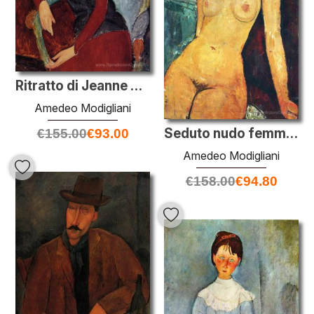
Ritratto di Jeanne Hébuterne in una sedia blu
Amedeo Modigliani
Seduto nudo femminile
€
155.00
€
93.00
Amedeo Modigliani
€
158.00
€
94.80