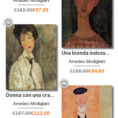
Amedeo Modigliani
€
162.00
€
97.20
Una bionda indossa orecchini
Amedeo Modigliani
€
158.00
€
94.80
Donna con una cravatta nera
Amedeo Modigliani
€
187.00
€
112.20