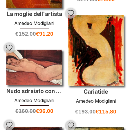
La moglie dell'artista
Amedeo Modigliani
€
152.00
€
91.20
Nudo sdraiato con le braccia piegate dietro la testa
Cariatide
Amedeo Modigliani
Amedeo Modigliani
€
160.00
€
96.00
€
193.00
€
115.80