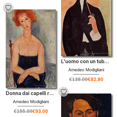
L'uomo con un tubo (Il notaio di Nizza)
Amedeo Modigliani
€
138.00
€
82.80
Donna dai capelli rossi che indossa un ciondolo
Amedeo Modigliani
€
155.00
€
93.00