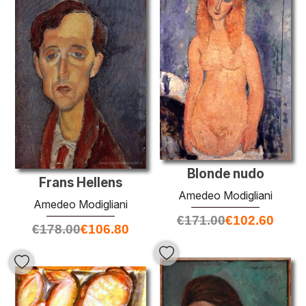
Blonde nudo
Frans Hellens
Amedeo Modigliani
Amedeo Modigliani
€
171.00
€
102.60
€
178.00
€
106.80