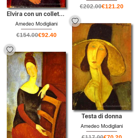
€
202.00
€
121.20
Elvira con un colletto bianco
Amedeo Modigliani
€
154.00
€
92.40
Testa di donna
Amedeo Modigliani
€
117.00
€
70.20