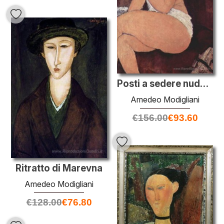
Posti a sedere nudo su un divano
Amedeo Modigliani
€
156.00
€
93.60
Ritratto di Marevna
Amedeo Modigliani
€
128.00
€
76.80