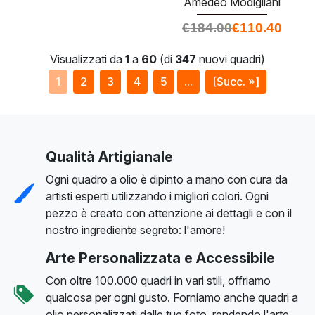
Amedeo Modigliani
€
184.00
€
110.40
Visualizzati da
1
a
60
(di
347
nuovi quadri)
1
2
3
4
5
...
[Succ. »]
Qualità Artigianale
Ogni quadro a olio è dipinto a mano con cura da
artisti esperti utilizzando i migliori colori. Ogni
pezzo è creato con attenzione ai dettagli e con il
nostro ingrediente segreto: l'amore!
Arte Personalizzata e Accessibile
Con oltre 100.000 quadri in vari stili, offriamo
qualcosa per ogni gusto. Forniamo anche quadri a
olio personalizzati dalle tue foto, rendendo l'arte