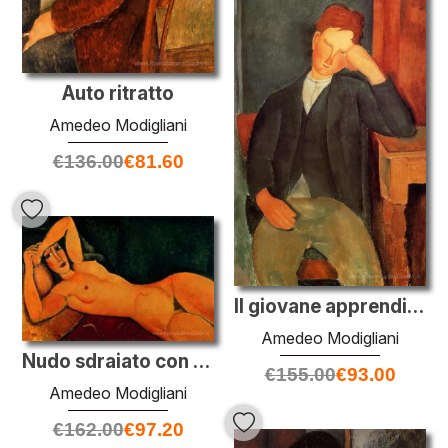
Auto ritratto
Amedeo Modigliani
€
136.00
€
81.60
Il giovane apprendista
Amedeo Modigliani
Nudo sdraiato con il braccio sinistro Appoggiato sul fronte
€
155.00
€
93.00
Amedeo Modigliani
€
162.00
€
97.20