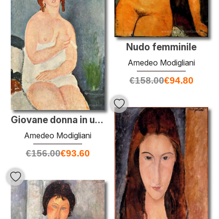
Nudo femminile
Amedeo Modigliani
€
158.00
€
94.80
Giovane donna in una camicia (The Little lattaia)
Amedeo Modigliani
€
156.00
€
93.60