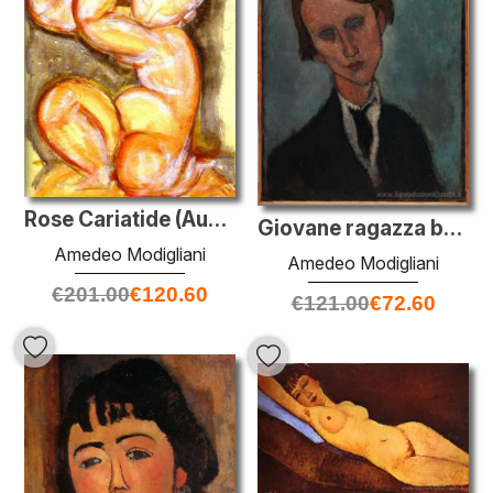
Rose Cariatide (Audace)
Giovane ragazza bruna seduta
Amedeo Modigliani
Amedeo Modigliani
€
201.00
€
120.60
€
121.00
€
72.60