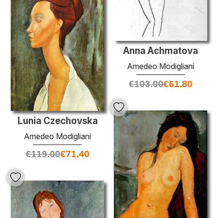
Anna Achmatova
Amedeo Modigliani
€
103.00
€
61.80
Lunia Czechovska
Amedeo Modigliani
€
119.00
€
71.40