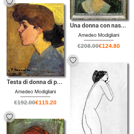
Una donna con nastro di velluto
Amedeo Modigliani
€
208.00
€
124.80
Testa di donna di profilo
Amedeo Modigliani
€
192.00
€
115.20