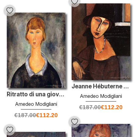
Jeanne Hébuterne con cappello e collana
Ritratto di una giovane donna
Amedeo Modigliani
Amedeo Modigliani
€
187.00
€
112.20
€
187.00
€
112.20