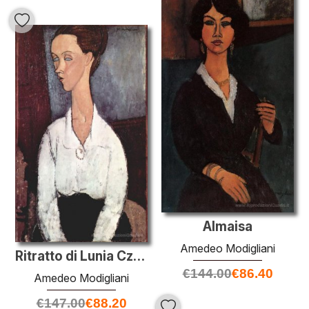
Almaisa
Amedeo Modigliani
Ritratto di Lunia Czechowska in camicia bianca
€
144.00
€
86.40
Amedeo Modigliani
€
147.00
€
88.20