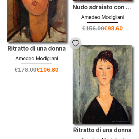
Nudo sdraiato con Blue Cushion
Amedeo Modigliani
€
156.00
€
93.60
Ritratto di una donna
Amedeo Modigliani
€
178.00
€
106.80
Ritratto di una donna