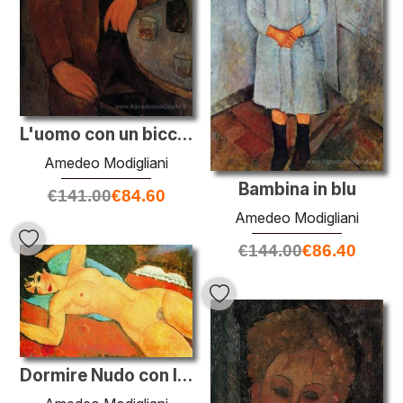
L'uomo con un bicchiere di vino
Amedeo Modigliani
Bambina in blu
€
141.00
€
84.60
Amedeo Modigliani
€
144.00
€
86.40
Dormire Nudo con le braccia aperte (Red Nudità)