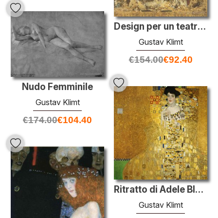
Design per un teatro tenda
Gustav Klimt
€
154.00
€
92.40
Nudo Femminile
Gustav Klimt
€
174.00
€
104.40
Ritratto di Adele Bloch-Bauer I
Gustav Klimt