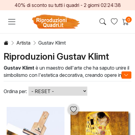
40% di sconto su tutti i quadri -
2
giorni
02:24:36
0
Artista
Gustav Klimt
Riproduzioni Gustav Klimt
Gustav Klimt
è un maestro dell'arte che ha saputo unire il
simbolismo con l'estetica decorativa, creando opere intrise
di passione e sensuale bellezza. Le sue tele, caratterizzate
da motivi dorati e figure sinuose, sono in grado di
Ordina per:
trasportare chiunque in un mondo onirico e affascinante.
Klimt ha saputo catturare l'essenza dell'amore, della vita e
della morte, rendendolo uno degli artisti più influenti del XX
secolo.
Scegliere un'opera di
Gustav Klimt
per il tuo spazio
significa apportare un tocco di eleganza e sofisticatezza.