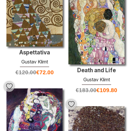
Aspettativa
Gustav Klimt
Death and Life
€
120.00
€
72.00
Gustav Klimt
€
183.00
€
109.80