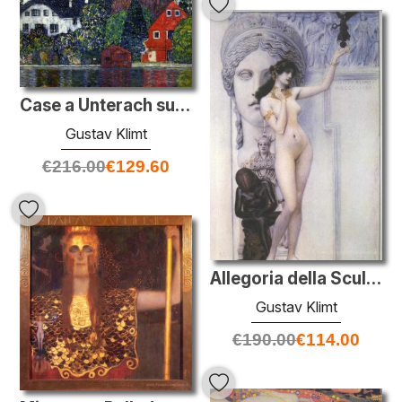
Case a Unterach sul Attersee
Gustav Klimt
€
216.00
€
129.60
Allegoria della Scultura
Gustav Klimt
€
190.00
€
114.00