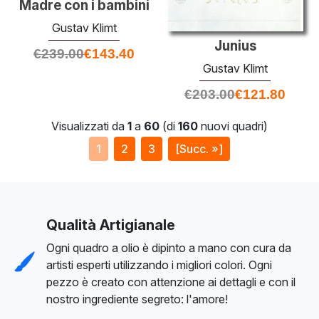
Madre con i bambini
Gustav Klimt
Junius
€
239.00
€
143.40
Gustav Klimt
€
203.00
€
121.80
Visualizzati da
1
a
60
(di
160
nuovi quadri)
1
2
3
[Succ. »]
Qualità Artigianale
Ogni quadro a olio è dipinto a mano con cura da
artisti esperti utilizzando i migliori colori. Ogni
pezzo è creato con attenzione ai dettagli e con il
nostro ingrediente segreto: l'amore!