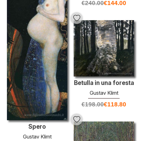
€
240.00
€
144.00
Betulla in una foresta
Gustav Klimt
€
198.00
€
118.80
Spero
Gustav Klimt