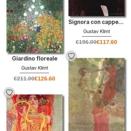
Signora con cappello e featherboa
Gustav Klimt
€
196.00
€
117.60
Giardino floreale
Gustav Klimt
€
211.00
€
126.60