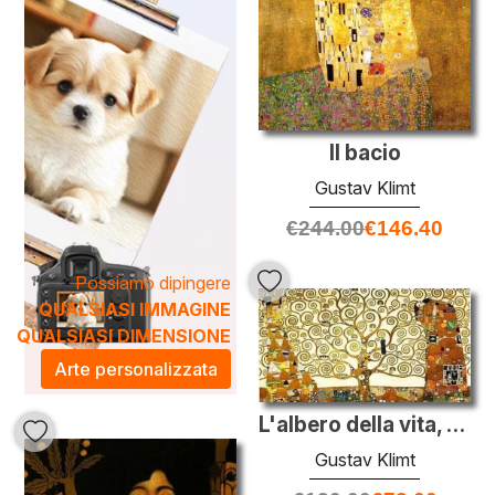
Le sue opere non solo arricchiscono l'ambiente, ma
trasformano anche ogni stanza in un'esperienza visiva
unica, perfetta per chi desidera un'atmosfera di
raffinatezza e classe. Scopri la nostra collezione e lasciati
ispirare dalla bellezza senza tempo di Klimt.
Il bacio
Gustav Klimt
€
244.00
€
146.40
Possiamo dipingere
QUALSIASI IMMAGINE
QUALSIASI DIMENSIONE
Arte personalizzata
L'albero della vita, Stoclet Frieze
Gustav Klimt