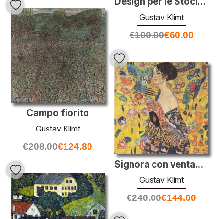
Design per le Stocletfries
Gustav Klimt
€
100.00
€
60.00
Campo fiorito
Gustav Klimt
€
208.00
€
124.80
Signora con ventaglio
Gustav Klimt
€
240.00
€
144.00