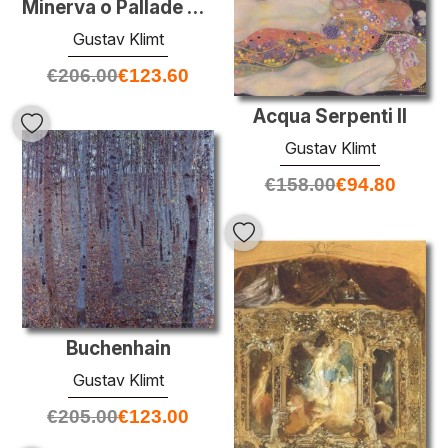
Minerva o Pallade Atena
Gustav Klimt
€
206.00
€
123.60
Acqua Serpenti II
Gustav Klimt
€
158.00
€
94.80
Buchenhain
Gustav Klimt
€
205.00
€
123.00