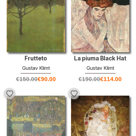
Frutteto
La piuma Black Hat
Gustav Klimt
Gustav Klimt
€
150.00
€
90.00
€
190.00
€
114.00