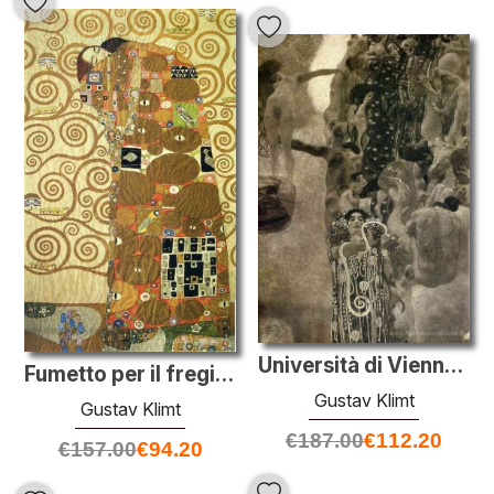
Università di Vienna dipinti a parete (Medicina), stato finale
Fumetto per il fregio della villa Stoclet a Bruxelles: Adempimen
Gustav Klimt
Gustav Klimt
€
187.00
€
112.20
€
157.00
€
94.20