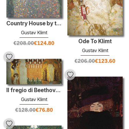
Country House by the Attersee
Gustav Klimt
Ode To Klimt
€
208.00
€
124.80
Gustav Klimt
€
206.00
€
123.60
Il fregio di Beethoven: La bramosia per la felicità trova il rip
Gustav Klimt
€
128.00
€
76.80