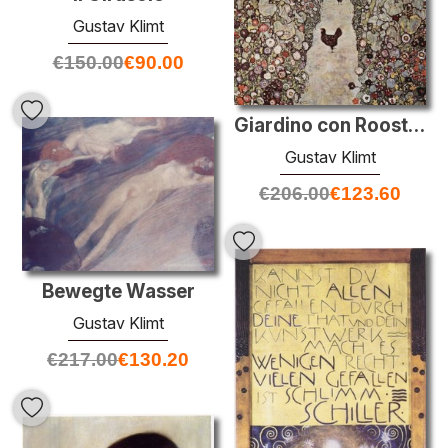
Gustav Klimt
€
150.00
€
90.00
Giardino con Roosters
Gustav Klimt
€
206.00
€
123.60
Bewegte Wasser
Gustav Klimt
€
217.00
€
130.20