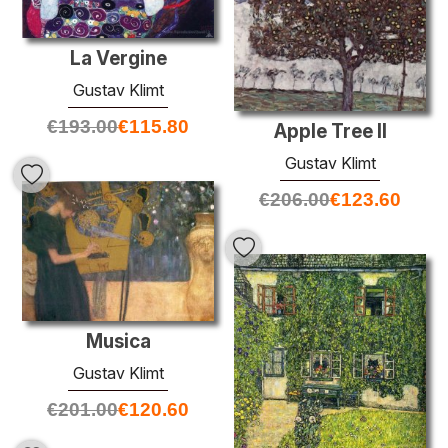
La Vergine
Gustav Klimt
€
193.00
€
115.80
Apple Tree II
Gustav Klimt
€
206.00
€
123.60
Musica
Gustav Klimt
€
201.00
€
120.60