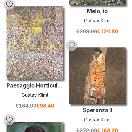
Melo, io
Gustav Klimt
€
208.00
€
124.80
Paesaggio Horticultural con una collina
Gustav Klimt
€
164.00
€
98.40
Speranza II
Gustav Klimt
€
272.00
€
163.20