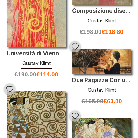
Composizione disegno Painted alla medicina
Gustav Klimt
€
198.00
€
118.80
Università di Vienna dipinti a parete (Medicina), particolare ch
Gustav Klimt
€
190.00
€
114.00
Due Ragazze Con un oleandro
Gustav Klimt
€
105.00
€
63.00