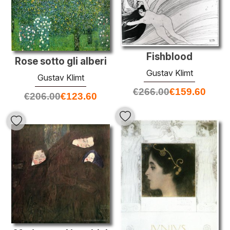
Fishblood
Rose sotto gli alberi
Gustav Klimt
Gustav Klimt
€
266.00
€
159.60
€
206.00
€
123.60