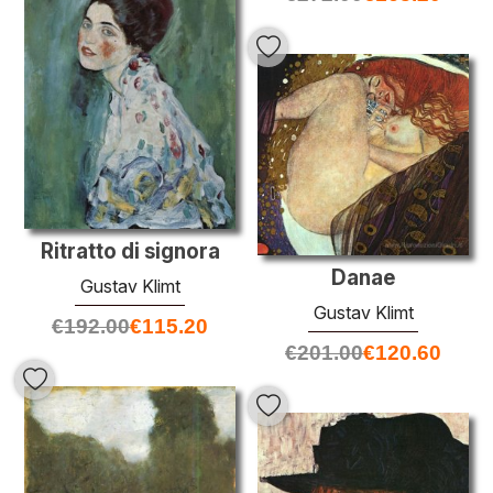
Ritratto di signora
Danae
Gustav Klimt
Gustav Klimt
€
192.00
€
115.20
€
201.00
€
120.60