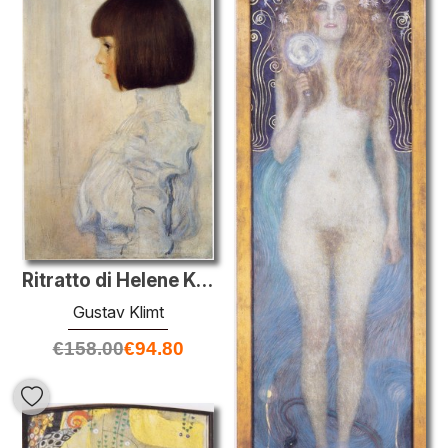
Ritratto di Helene Klimt
Gustav Klimt
€
158.00
€
94.80