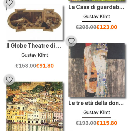
La Casa di guardaboschi
Gustav Klimt
€
205.00
€
123.00
Il Globe Theatre di Londra
Gustav Klimt
€
153.00
€
91.80
Le tre età della donna
Gustav Klimt
€
193.00
€
115.80