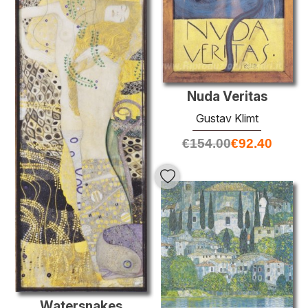
Nuda Veritas
Gustav Klimt
€
154.00
€
92.40
Watersnakes