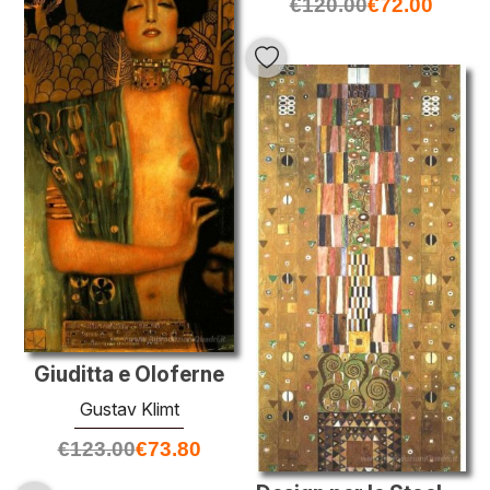
€
120.00
€
72.00
Giuditta e Oloferne
Gustav Klimt
€
123.00
€
73.80