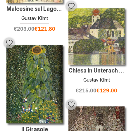
Malcesine sul Lago di Garda
Gustav Klimt
€
203.00
€
121.80
Chiesa in Unterach sul Attersee
Gustav Klimt
€
215.00
€
129.00
Il Girasole