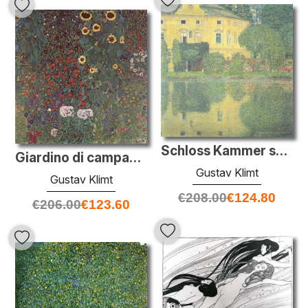
Schloss Kammer sul Attersee IV
Giardino di campagna con girasoli
Gustav Klimt
Gustav Klimt
€
208.00
€
124.80
€
206.00
€
123.60