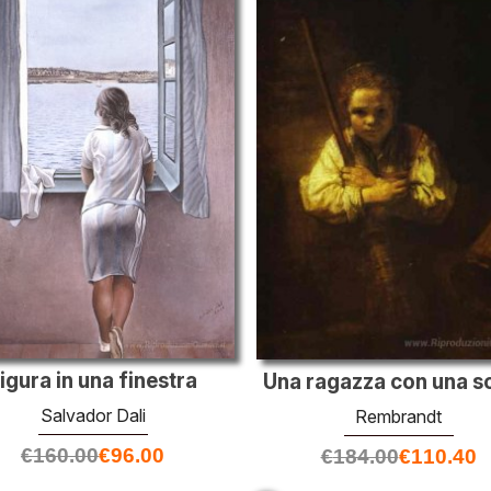
igura in una finestra
Una ragazza con una s
Salvador Dali
Rembrandt
€
160.00
€
96.00
€
184.00
€
110.40