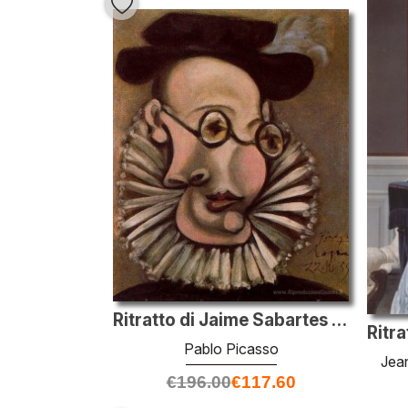
Ritratto di Jaime Sabartes come Grandee
Pablo Picasso
Jea
€
196.00
€
117.60