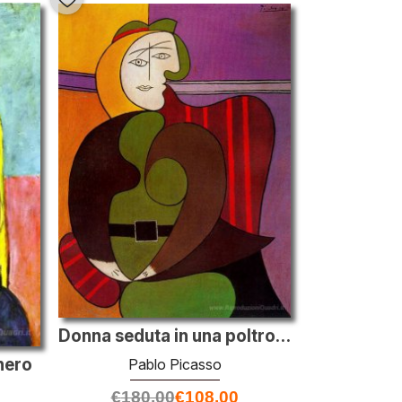
Donna seduta in una poltrona rossa
nero
Pablo Picasso
€
180.00
€
108.00