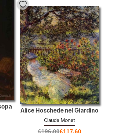
copa
Alice Hoschede nel Giardino
Claude Monet
€
196.00
€
117.60