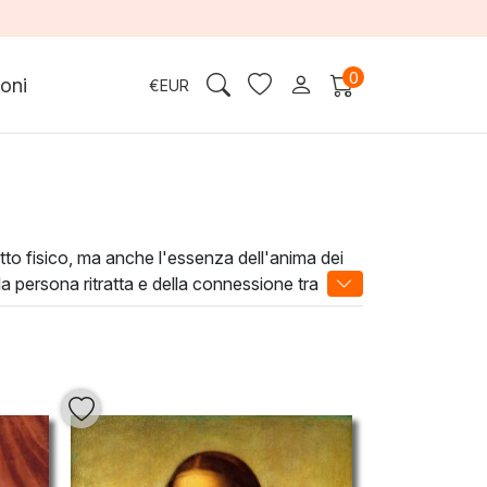
0
oni
€
EUR
spetto fisico, ma anche l'essenza dell'anima dei
lla persona ritratta e della connessione tra
lio, con la loro profondità di colore e texture,
ignifica scegliere di arricchire il proprio spazio