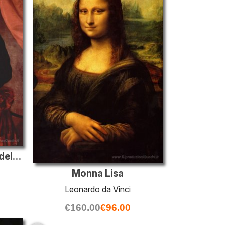
Ritratto di un Cavaliere dell'Ordine di Santiago
Monna Lisa
Leonardo da Vinci
€
160.00
€
96.00