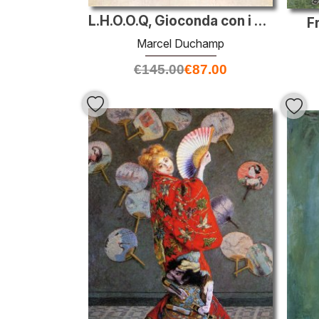
L.H.O.O.Q, Gioconda con i baffi
F
Marcel Duchamp
€
145.00
€
87.00