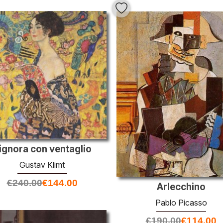
ignora con ventaglio
Gustav Klimt
€
240.00
€
144.00
Arlecchino
Pablo Picasso
€
190.00
€
114.00