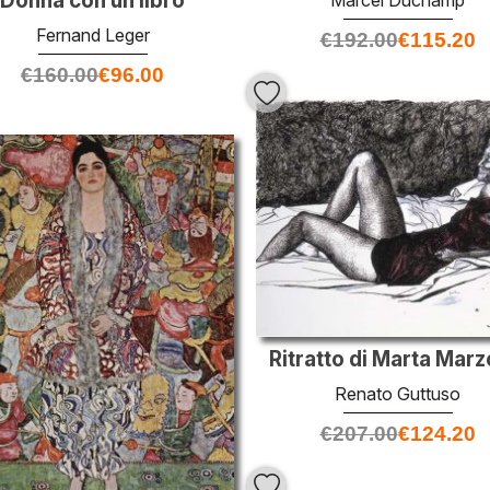
Donna con un libro
Marcel Duchamp
Fernand Leger
€
192.00
€
115.20
€
160.00
€
96.00
Ritratto di Marta Marz
Renato Guttuso
€
207.00
€
124.20