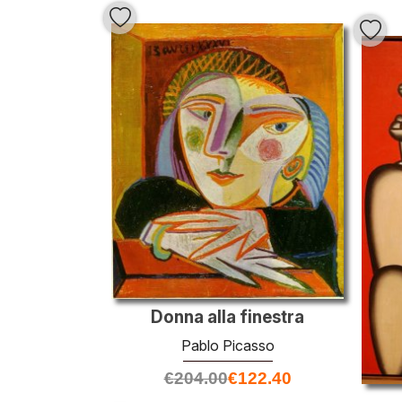
Donna alla finestra
Pablo Picasso
€
204.00
€
122.40