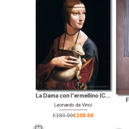
La Dama con l'ermellino (Cecilia Gallerani)
F
Leonardo da Vinci
€
180.00
€
108.00