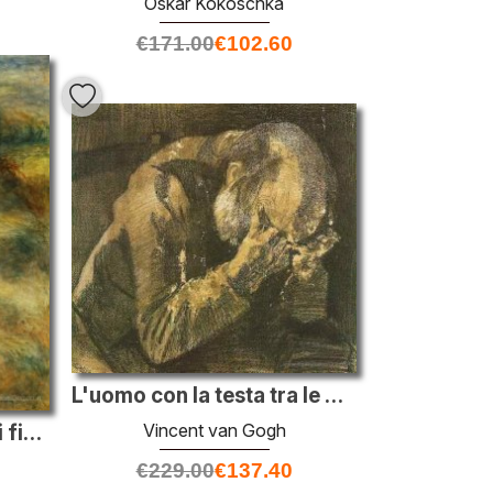
Oskar Kokoschka
€
171.00
€
102.60
L'uomo con la testa tra le mani
Vincent van Gogh
Ragazza con un cesto di fiori
€
229.00
€
137.40