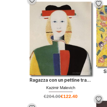
S
Ragazza con un pettine tra i capelli
Kazimir Malevich
€
204.00
€
122.40