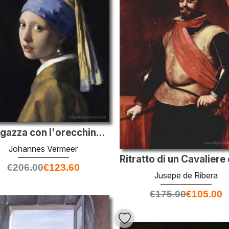
La ragazza con l'orecchino di perla
Johannes Vermeer
€
206.00
€
123.60
Jusepe de Ribera
€
175.00
€
105.00