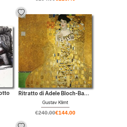
otto
Ritratto di Adele Bloch-Bauer I
Gustav Klimt
€
240.00
€
144.00