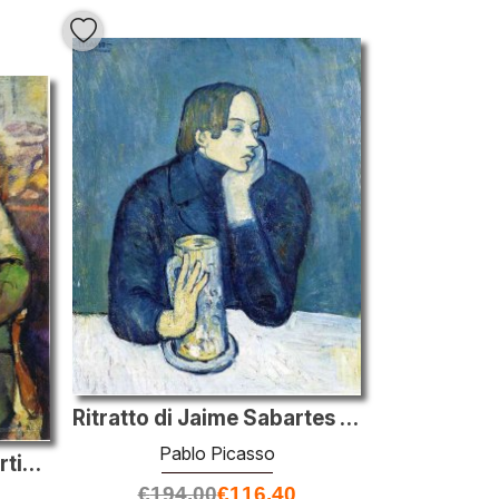
Ritratto di Jaime Sabartes (Il bock)
Pablo Picasso
Ritratto del padre dell'artista
€
194.00
€
116.40