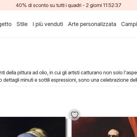
40% di sconto su tutti i quadri -
2
giorni
11:52:35
etto
Stile
I più venduti
Arte personalizzata
Campi
i della pittura ad olio, in cui gli artisti catturano non solo l'a
o dettagli minuti e sottili espressioni, sono una celebrazione de
derne, ciascuno dei quali racconta una storia unica. I dipinti in o
ndo un tocco di eleganza e personalità. Scegliere un
ritratto
s
la conversazione e ispira emozioni.