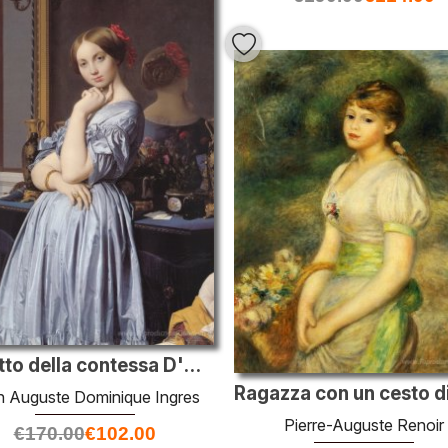
Ritratto della contessa D'Haussonville
n Auguste Dominique Ingres
Pierre-Auguste Renoir
€
170.00
€
102.00