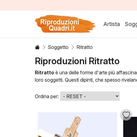
Artista
Sogg
Soggetto
Ritratto
Riproduzioni Ritratto
Ritratto
è una delle forme d'arte più affascinant
loro soggetti. Questi dipinti, che spesso rivelan
l'artista e il soggetto.
ritratti realizzati con tecniche tradizionali e mo
Ordina per:
possono trasformare qualsiasi ambiente, porta
con un'opera d'arte senza tempo, che stimola 