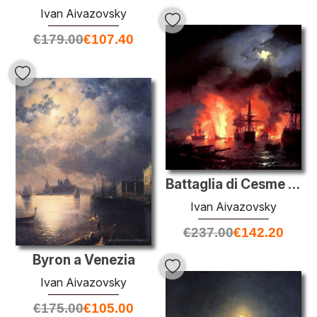
Ivan Aivazovsky
€
179.00
€
107.40
Battaglia di Cesme a notte
Ivan Aivazovsky
€
237.00
€
142.20
Byron a Venezia
Ivan Aivazovsky
€
175.00
€
105.00