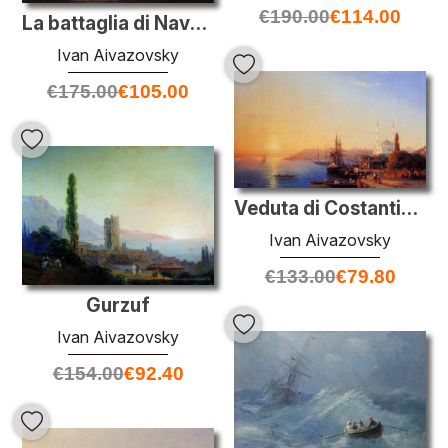
€
190.00
€
114.00
La battaglia di Navarino
Ivan Aivazovsky
€
175.00
€
105.00
Veduta di Costantinopoli e il Bosforo
Ivan Aivazovsky
€
133.00
€
79.80
Gurzuf
Ivan Aivazovsky
€
154.00
€
92.40