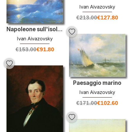
Ivan Aivazovsky
€
213.00
€
127.80
Napoleone sull'isola di Sant'Elena
Ivan Aivazovsky
€
153.00
€
91.80
Paesaggio marino
Ivan Aivazovsky
€
171.00
€
102.60