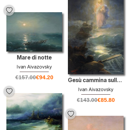
Mare di notte
Ivan Aivazovsky
€
157.00
€
94.20
Gesù cammina sulle acque
Ivan Aivazovsky
€
143.00
€
85.80