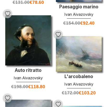
€
131.00
€
78.60
Paesaggio marino
Ivan Aivazovsky
€
154.00
€
92.40
Auto ritratto
L'arcobaleno
Ivan Aivazovsky
Ivan Aivazovsky
€
198.00
€
118.80
€
172.00
€
103.20