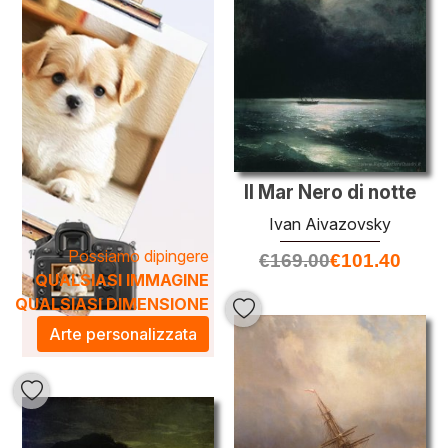
spazio. Aggiungere un dipinto di Aivazovsky alla tua casa
o al tuo ufficio significa arricchire l'ambiente con la
bellezza senza tempo del mare, conferendo un'atmosfera
di calma e meraviglia. Scopri la nostra collezione e porta
l'arte di Aivazovsky nel tuo spazio.
Il Mar Nero di notte
Ivan Aivazovsky
Possiamo dipingere
€
169.00
€
101.40
QUALSIASI IMMAGINE
QUALSIASI DIMENSIONE
Arte personalizzata