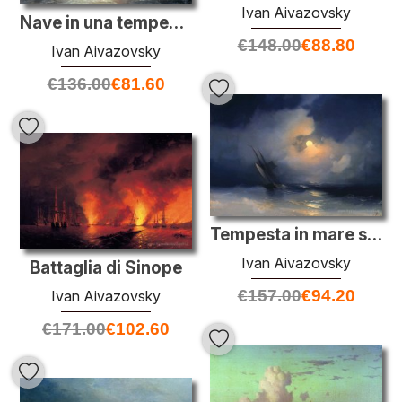
Ivan Aivazovsky
Nave in una tempesta
€
148.00
€
88.80
Ivan Aivazovsky
€
136.00
€
81.60
Tempesta in mare su una notte di luna
Ivan Aivazovsky
Battaglia di Sinope
€
157.00
€
94.20
Ivan Aivazovsky
€
171.00
€
102.60