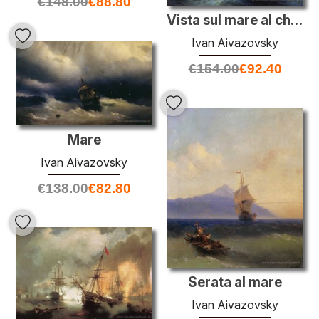
€
148.00
€
88.80
Vista sul mare al chiaro di luna
Ivan Aivazovsky
€
154.00
€
92.40
Mare
Ivan Aivazovsky
€
138.00
€
82.80
Serata al mare
Ivan Aivazovsky