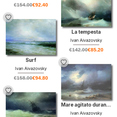
€
154.00
€
92.40
La tempesta
Ivan Aivazovsky
€
142.00
€
85.20
Surf
Ivan Aivazovsky
€
158.00
€
94.80
Mare agitato durante la notte
Ivan Aivazovsky