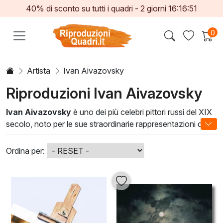
40% di sconto su tutti i quadri -
2
giorni
16:16:49
0
Artista
Ivan Aivazovsky
Riproduzioni Ivan Aivazovsky
Ivan Aivazovsky
è uno dei più celebri pittori russi del XIX
secolo, noto per le sue straordinarie rappresentazioni di
paesaggi marini. Le sue opere catturano l'essenza della
luce e del movimento dell'acqua, portando lo spettatore in
Ordina per:
un viaggio attraverso tempeste furiose e serene albe.
Aivazovsky ha masterato la tecnica dell'olio su tela,
utilizzando una tavolozza vibrante per creare effetti di
riflessione e profondità.
Le tele di Aivazovsky non sono solo opere d'arte; sono
finestre su mondi marini che possono trasformare ogni