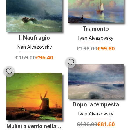
Tramonto
Il Naufragio
Ivan Aivazovsky
Ivan Aivazovsky
€
166.00
€
99.60
€
159.00
€
95.40
Dopo la tempesta
Ivan Aivazovsky
€
136.00
€
81.60
Mulini a vento nella steppa ucraina al tramonto