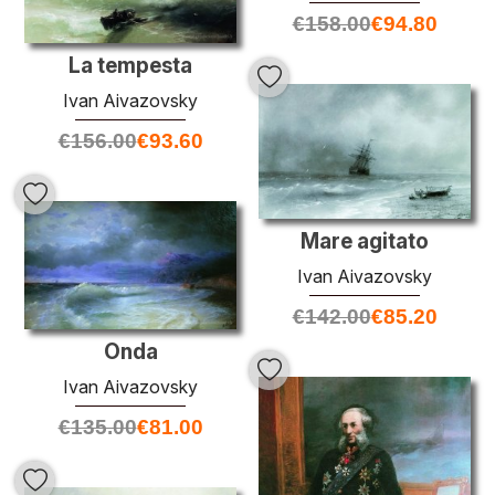
€
158.00
€
94.80
La tempesta
Ivan Aivazovsky
€
156.00
€
93.60
Mare agitato
Ivan Aivazovsky
€
142.00
€
85.20
Onda
Ivan Aivazovsky
€
135.00
€
81.00