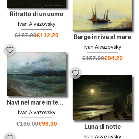
Ritratto di un uomo
Ivan Aivazovsky
€
187.00
€
112.20
Barge in riva al mare
Ivan Aivazovsky
€
157.00
€
94.20
Navi nel mare in tempesta. Alba
Ivan Aivazovsky
€
165.00
€
99.00
Luna di notte
Ivan Aivazovsky