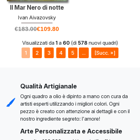
Il Mar Nero di notte
Ivan Aivazovsky
€
183.00
€
109.80
Visualizzati da
1
a
60
(di
578
nuovi quadri)
1
2
3
4
5
...
[Succ. »]
Qualità Artigianale
Ogni quadro a olio è dipinto a mano con cura da
artisti esperti utilizzando i migliori colori. Ogni
pezzo è creato con attenzione ai dettagli e con il
nostro ingrediente segreto: l'amore!
Arte Personalizzata e Accessibile