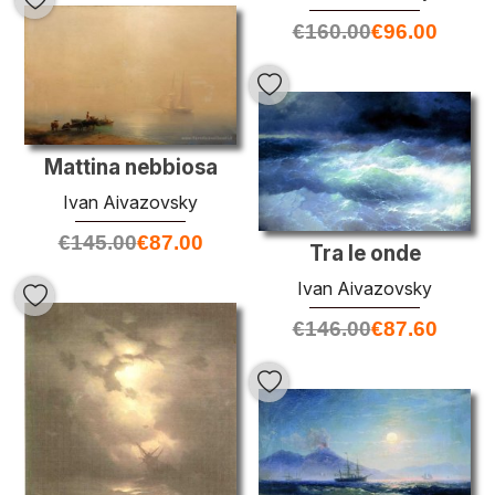
€
160.00
€
96.00
Mattina nebbiosa
Ivan Aivazovsky
€
145.00
€
87.00
Tra le onde
Ivan Aivazovsky
€
146.00
€
87.60