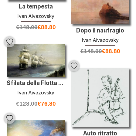
La tempesta
Ivan Aivazovsky
€
148.00
€
88.80
Dopo il naufragio
Ivan Aivazovsky
€
148.00
€
88.80
Sfilata della Flotta del Mar Nero
Ivan Aivazovsky
€
128.00
€
76.80
Auto ritratto