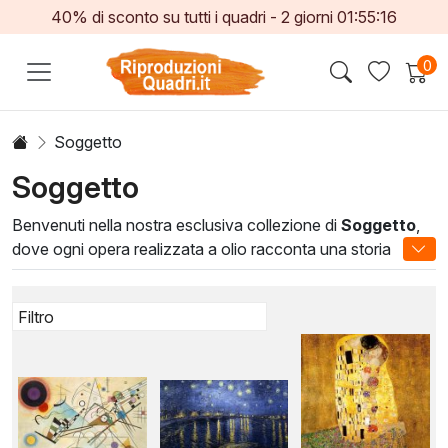
40% di sconto su tutti i quadri -
2
giorni
01:55:15
0
Soggetto
Soggetto
Benvenuti nella nostra esclusiva collezione di
Soggetto
,
dove ogni opera realizzata a olio racconta una storia
unica. Le opere in questa categoria spaziano dalla
familiarità dei paesaggi ai ritratti evocativi, tutti
caratterizzati da tecniche artistiche tradizionali e
un'incredibile attenzione ai dettagli. Ogni pennellata
trasmette emozioni, catturando l'essenza del soggetto
scelto.
Le nostre
Soggetto
creano un'atmosfera artistica
raffinata in qualsiasi spazio, dalla casa all'ufficio. Scegliere