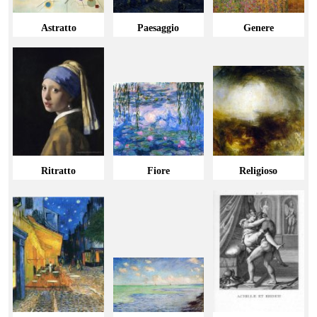
un'opera d'arte olio significa scegliere un pezzo di storia e
cultura, capace di arricchire l'ambiente e stimolare la
Astratto
Paesaggio
Genere
creatività. Lasciati ispirare dalle nostre selezioni e
trasforma il tuo spazio in un'opera d'arte vivente.
Ritratto
Fiore
Religioso