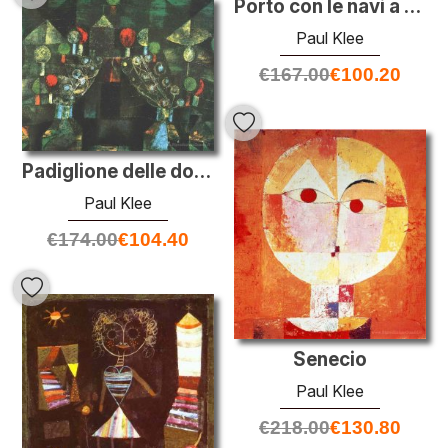
Porto con le navi a vela
Paul Klee
€
167.00
€
100.20
Padiglione delle donne
Paul Klee
€
174.00
€
104.40
Senecio
Paul Klee
€
218.00
€
130.80