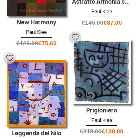
Astratto Armonia colori in Quadrati con Vermillion Accenti
Paul Klee
New Harmony
€
145.00
€
87.00
Paul Klee
€
126.00
€
75.60
Prigioniero
Paul Klee
€
218.00
€
130.80
Leggenda del Nilo