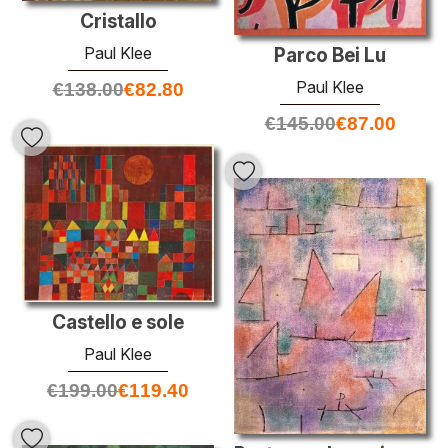
Cristallo
Paul Klee
Parco Bei Lu
Paul Klee
€
138.00
€
82.80
€
145.00
€
87.00
Castello e sole
Paul Klee
€
199.00
€
119.40