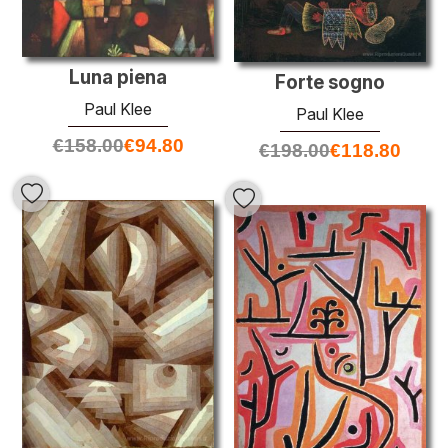
Luna piena
Forte sogno
Paul Klee
Paul Klee
€
158.00
€
94.80
€
198.00
€
118.80