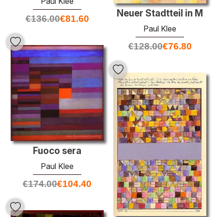
Paul Klee
Neuer Stadtteil in M
€
136.00
€
81.60
Paul Klee
€
128.00
€
76.80
Fuoco sera
Paul Klee
€
174.00
€
104.40