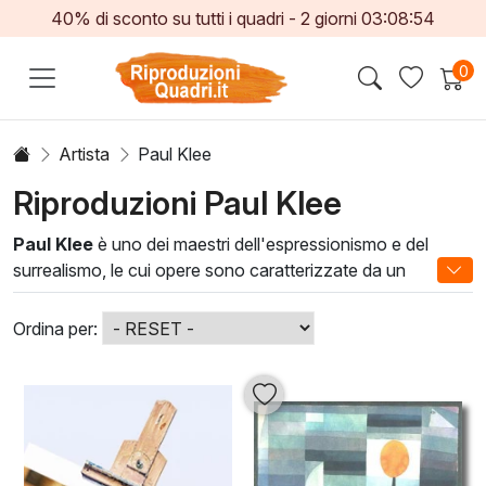
40% di sconto su tutti i quadri -
2
giorni
03:08:52
0
Artista
Paul Klee
Riproduzioni Paul Klee
Paul Klee
è uno dei maestri dell'espressionismo e del
surrealismo, le cui opere sono caratterizzate da un
linguaggio visivo unico e da una profonda esplorazione
emotiva. Le sue tele vibrano di colori intensi e forme
Ordina per:
stilizzate, che raccontano storie di sogni, fantastici
paesaggi e creature enigmatiche. Ogni dipinto di Klee è una
finestra su un mondo immaginario, invitando l'osservatore
a riflettere e a interpretare.
Aggiungere una
opera di Paul Klee
al vostro spazio non
solo arricchisce l'ambiente, ma trasforma anche la