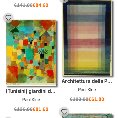
€
141.00
€
84.60
Architettura della Piana
Paul Klee
(Tunisini) giardini del Sud
€
103.00
€
61.80
Paul Klee
€
136.00
€
81.60