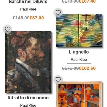
€
179.00
€
107.40
Barche nel Diluvio
Paul Klee
€
145.00
€
87.00
L'agnello
Paul Klee
€
171.00
€
102.60
Ritratto di un uomo
Paul Klee