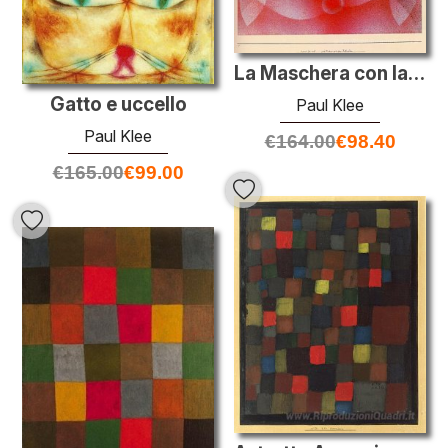
La Maschera con la bandierina
Gatto e uccello
Paul Klee
Paul Klee
€
164.00
€
98.40
€
165.00
€
99.00