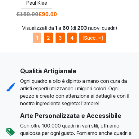
Paul Klee
€
150.00
€
90.00
Visualizzati da
1
a
60
(di
203
nuovi quadri)
1
2
3
4
[Succ. »]
Qualità Artigianale
Ogni quadro a olio è dipinto a mano con cura da
artisti esperti utilizzando i migliori colori. Ogni
pezzo è creato con attenzione ai dettagli e con il
nostro ingrediente segreto: l'amore!
Arte Personalizzata e Accessibile
Con oltre 100.000 quadri in vari stili, offriamo
qualcosa per ogni gusto. Forniamo anche quadri a