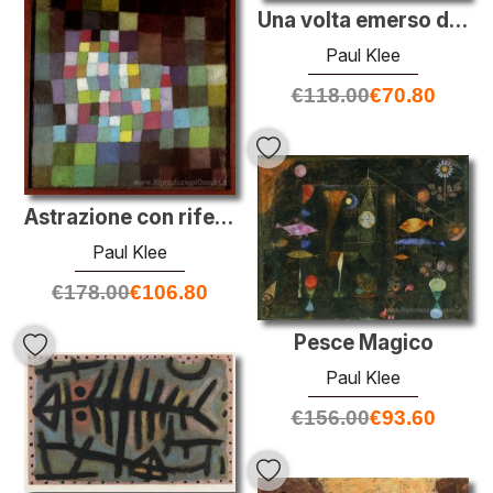
Una volta emerso dalle grigia della Notte
Paul Klee
€
118.00
€
70.80
Astrazione con riferimento ad un albero di fioritura
Paul Klee
€
178.00
€
106.80
Pesce Magico
Paul Klee
€
156.00
€
93.60