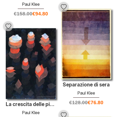
Paul Klee
€
158.00
€
94.80
Separazione di sera
Paul Klee
€
128.00
€
76.80
La crescita delle piante notturne
Paul Klee