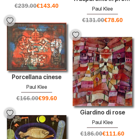
€
239.00
€
143.40
Paul Klee
€
131.00
€
78.60
Porcellana cinese
Paul Klee
€
166.00
€
99.60
Giardino di rose
Paul Klee
€
186.00
€
111.60