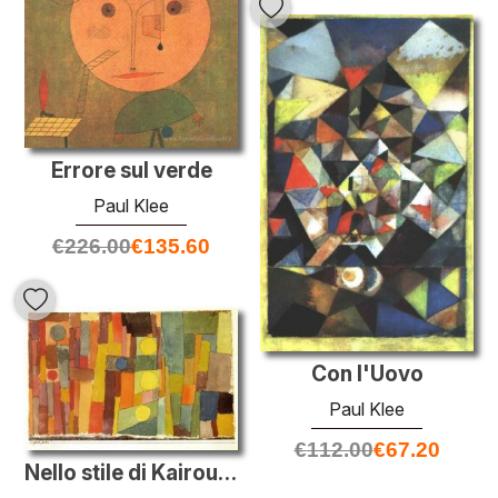
Errore sul verde
Paul Klee
€
226.00
€
135.60
Con l'Uovo
Paul Klee
€
112.00
€
67.20
Nello stile di Kairouan