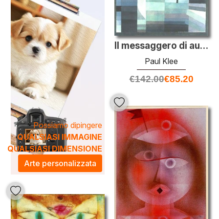
percezione estetica dei vostri interni. Queste opere d'arte,
con la loro sofisticata semplicità e il loro fascino intrigante,
creano un'atmosfera di ispirazione e creatività, perfetta per
abitazioni, uffici o gallerie. Esplora la nostra collezione per
Il messaggero di autunno
portare a casa un pezzo di innovazione artistica.
Paul Klee
€
142.00
€
85.20
Possiamo dipingere
QUALSIASI IMMAGINE
QUALSIASI DIMENSIONE
Arte personalizzata