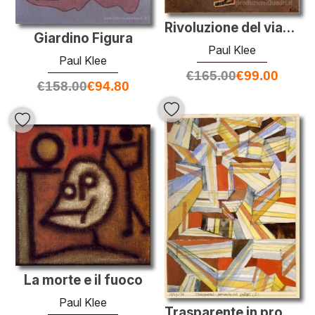
Rivoluzione del viadotto
Giardino Figura
Paul Klee
Paul Klee
€
165.00
€
99.00
€
158.00
€
94.80
La morte e il fuoco
Paul Klee
Trasparente in prospettiva scanalato