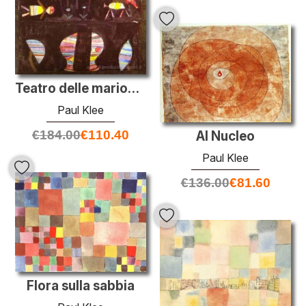
Teatro delle marionette
Paul Klee
€
184.00
€
110.40
Al Nucleo
Paul Klee
€
136.00
€
81.60
Flora sulla sabbia