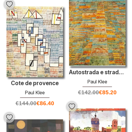
Autostrada e strade secondarie
Paul Klee
Cote de provence
€
142.00
€
85.20
Paul Klee
€
144.00
€
86.40