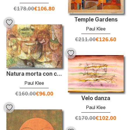
€
178.00
€
106.80
Temple Gardens
Paul Klee
€
211.00
€
126.60
Natura morta con colomba
Paul Klee
€
160.00
€
96.00
Velo danza
Paul Klee
€
170.00
€
102.00