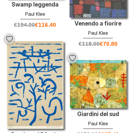
Swamp leggenda
Paul Klee
Venendo a fiorire
€
194.00
€
116.40
Paul Klee
€
118.00
€
70.80
Giardini del sud
Paul Klee