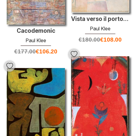
Vista verso il porto di Hammamet
Paul Klee
Cacodemonic
€
180.00
€
108.00
Paul Klee
€
177.00
€
106.20