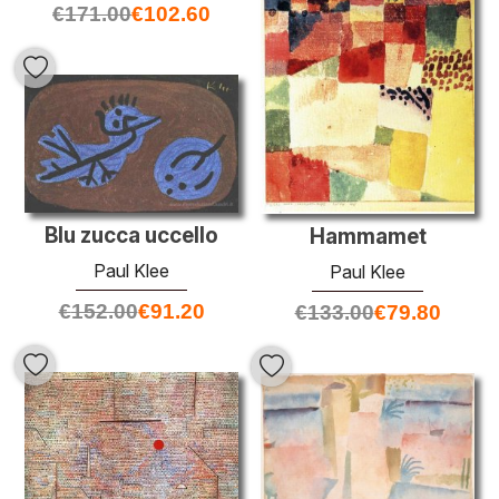
€
171.00
€
102.60
Blu zucca uccello
Hammamet
Paul Klee
Paul Klee
€
152.00
€
91.20
€
133.00
€
79.80