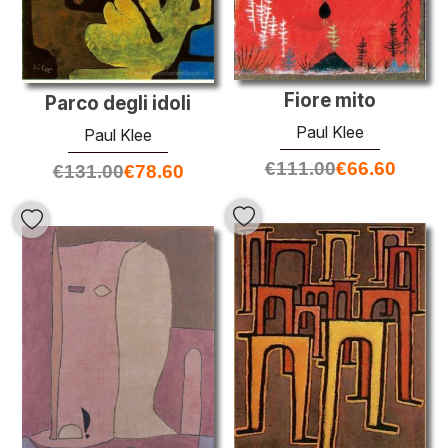
Fiore mito
Parco degli idoli
Paul Klee
Paul Klee
€
111.00
€
66.60
€
131.00
€
78.60