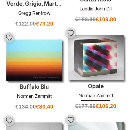
Verde, Grigio, Marte viola
Laddie John Dill
Gregg Renfrow
€
183.00
€
109.80
€
122.00
€
73.20
Opale
Buffalo Blu
Norman Zammitt
Norman Zammitt
€
177.00
€
106.20
€
134.00
€
80.40