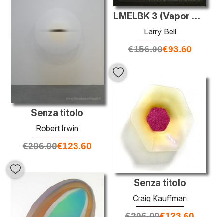
LMELBK 3 (Vapor Disegno)
Larry Bell
€
156.00
€
93.60
Senza titolo
Robert Irwin
€
206.00
€
123.60
Senza titolo
Craig Kauffman
€
206.00
€
123.60