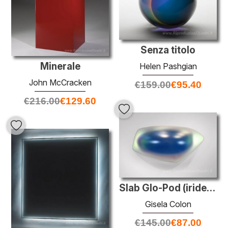
Senza titolo
Minerale
Helen Pashgian
John McCracken
€
159.00
€
95.40
€
216.00
€
129.60
Slab Glo-Pod (iridescente blu)
Gisela Colon
€
145.00
€
87.00