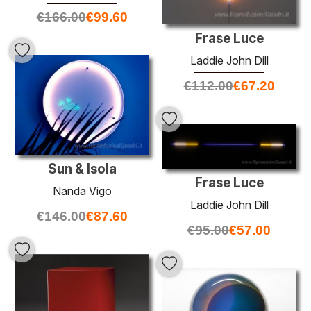
€
166.00
€
99.60
Frase Luce
Laddie John Dill
€
112.00
€
67.20
Sun & Isola
Frase Luce
Nanda Vigo
Laddie John Dill
€
146.00
€
87.60
€
95.00
€
57.00