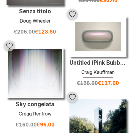
€
164.00
€
98.40
Senza titolo
Doug Wheeler
€
206.00
€
123.60
Untitled (Pink Bubble)
Craig Kauffman
€
196.00
€
117.60
Sky congelata
Gregg Renfrow
€
160.00
€
96.00