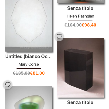
Senza titolo
Helen Pashgian
€
164.00
€
98.40
Untitled (bianco Octagon)
Mary Corse
€
135.00
€
81.00
Senza titolo