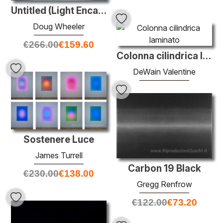
Untitled (Light Encasement)
Doug Wheeler
€
266.00
€
159.60
Colonna cilindrica laminato
DeWain Valentine
€
100.00
€
60.00
Sostenere Luce
James Turrell
Carbon 19 Black
€
230.00
€
138.00
Gregg Renfrow
€
122.00
€
73.20