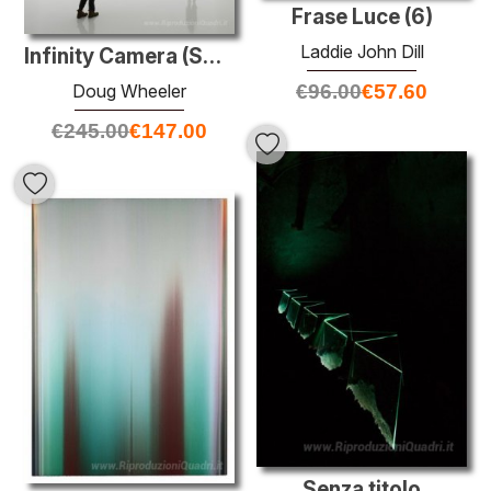
Frase Luce (6)
Laddie John Dill
Infinity Camera (SA MI 75 DZ NY 12)
Doug Wheeler
€
96.00
€
57.60
€
245.00
€
147.00
Senza titolo