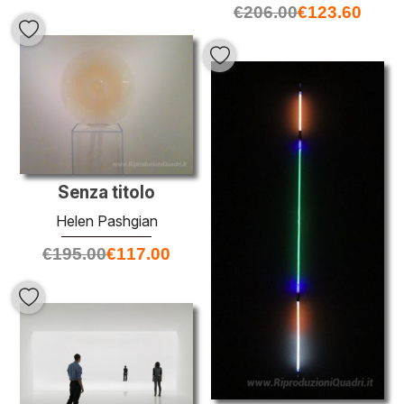
€
206.00
€
123.60
Senza titolo
Helen Pashgian
€
195.00
€
117.00