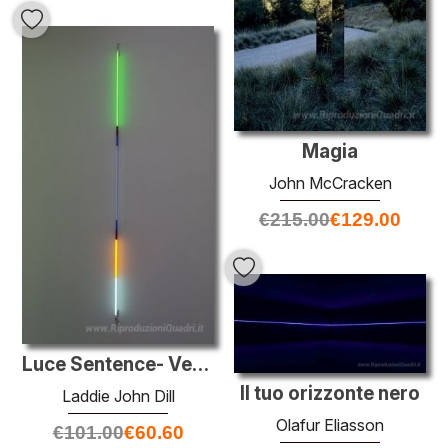
Magia
John McCracken
€
215.00
€
129.00
Luce Sentence- Verde Mela
Il tuo orizzonte nero
Laddie John Dill
Olafur Eliasson
€
101.00
€
60.60