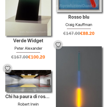
Rosso blu
Craig Kauffman
€
147.00
€
88.20
Verde Widget
Peter Alexander
€
167.00
€
100.20
Chi ha paura di rosso, giallo e blu
Robert Irwin