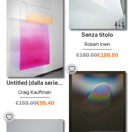
Senza titolo
Robert Irwin
€
180.00
€
108.00
Untitled (dalla serie Loops)
Craig Kauffman
€
159.00
€
95.40