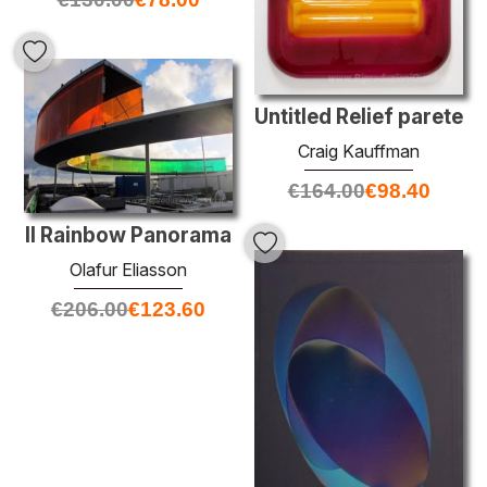
Untitled Relief parete
Craig Kauffman
€
164.00
€
98.40
Il Rainbow Panorama
Olafur Eliasson
€
206.00
€
123.60