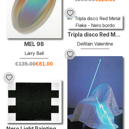
Tripla disco Red Metal Flake - Nero bordo
MEL 98
DeWain Valentine
Larry Bell
€
164.00
€
98.40
€
135.00
€
81.00
Nero Light Painting (Glitter Series)