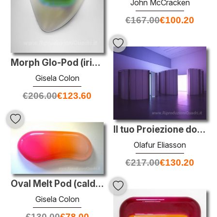
John McCracken
€
167.00
€
100.20
Morph Glo-Pod (iridescente verde)
Gisela Colon
€
206.00
€
123.60
Il tuo Proiezione doppio faro
Olafur Eliasson
€
217.00
€
130.20
Oval Melt Pod (caldo rosa / arancio / Creamsicle)
Gisela Colon
€
130.00
€
78.00