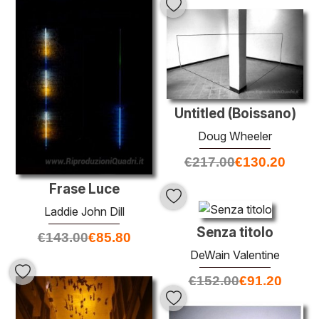
Untitled (Boissano)
Doug Wheeler
€
217.00
€
130.20
Frase Luce
Laddie John Dill
Senza titolo
€
143.00
€
85.80
DeWain Valentine
€
152.00
€
91.20