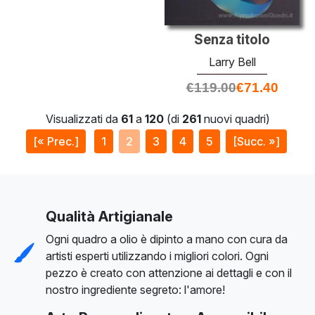
Senza titolo
Larry Bell
€
119.00
€
71.40
Visualizzati da
61
a
120
(di
261
nuovi quadri)
[« Prec.]
1
2
3
4
5
[Succ. »]
Qualità Artigianale
Ogni quadro a olio è dipinto a mano con cura da
artisti esperti utilizzando i migliori colori. Ogni
pezzo è creato con attenzione ai dettagli e con il
nostro ingrediente segreto: l'amore!