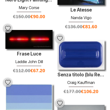
Mary Corse
Le Atesse
€
150.00
€
90.00
Nanda Vigo
€
136.00
€
81.60
Frase Luce
Laddie John Dill
€
112.00
€
67.20
Senza titolo (blu Relief parete)
Craig Kauffman
€
177.00
€
106.20