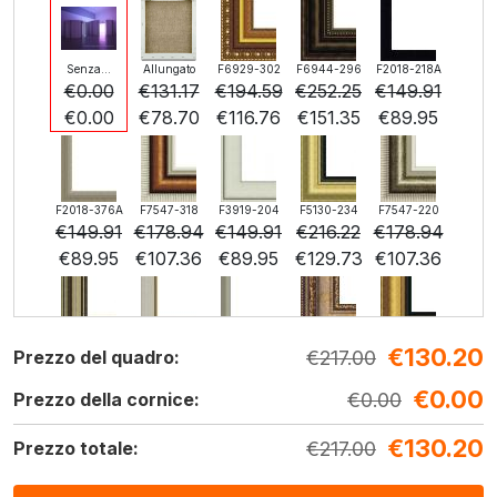
Senza...
Allungato
F6929-302
F6944-296
F2018-218A
€
0.00
€
131.17
€
194.59
€
252.25
€
149.91
€
0.00
€
78.70
€
116.76
€
151.35
€
89.95
F2018-376A
F7547-318
F3919-204
F5130-234
F7547-220
€
149.91
€
178.94
€
149.91
€
216.22
€
178.94
€
89.95
€
107.36
€
89.95
€
129.73
€
107.36
€
130.20
F5429-258
F3013-236
F1823-204
F8645-298
F6537-236
€
217.00
Prezzo del quadro:
€
216.22
€
159.25
€
168.65
€
281.08
€
149.11
€
0.00
€
129.73
€
95.55
€
101.19
€
168.65
€
0.00
€
89.47
Prezzo della cornice:
€
130.20
€
217.00
Prezzo totale:
F7034-298
F7034-296
F6731-224
F6731-226
F4827-234