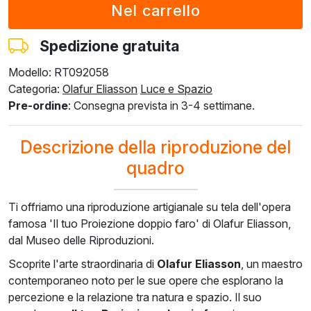
€
209.01
€
209.01
€
209.01
€
209.01
€
198.17
€
125.41
€
125.41
€
125.41
€
125.41
€
118.90
Spedizione gratuita
Modello: RT092058
F8645-296
F4613-236
F5130-204
F6035-220
F2833-204
Categoria:
Olafur Eliasson
Luce e Spazio
€
193.85
€
150.56
€
217.06
€
195.39
€
178.74
Pre-ordine
: Consegna prevista in 3-4 settimane.
€
116.31
€
90.33
€
130.24
€
117.23
€
107.24
Descrizione della riproduzione del
quadro
Ti offriamo una riproduzione artigianale su tela dell'opera
famosa 'Il tuo Proiezione doppio faro' di Olafur Eliasson,
dal Museo delle Riproduzioni.
Scoprite l'arte straordinaria di
Olafur Eliasson
, un maestro
contemporaneo noto per le sue opere che esplorano la
percezione e la relazione tra natura e spazio. Il suo