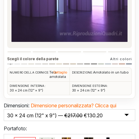
Scegli il colore della parete
Altri colori
Tela
Arrotolato in un tubo
Dettaglio
NUMERO DELLA CORNICE:
DESCRIZIONE:
arrotolata
DIMENSIONE INTERNA:
DIMENSIONE ESTERNA:
30 × 24 cm (12" × 9")
30 × 24 cm (12" × 9")
Dimensioni:
Dimensione personalizzata?
Clicca qui
30 x 24 cm (12" x 9") —
€
217.00
€
130.20
Portafoto: