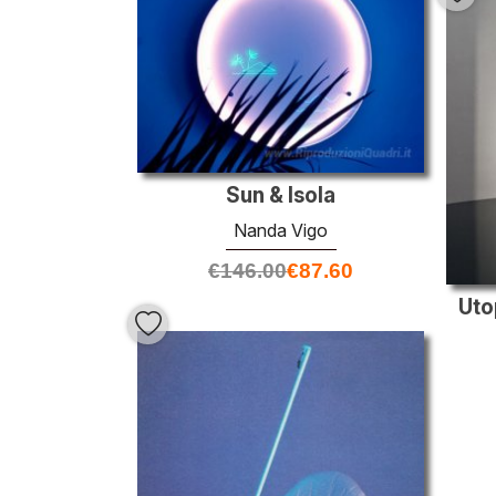
Sun & Isola
Nanda Vigo
€
146.00
€
87.60
Uto