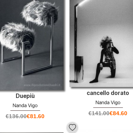
cancello dorato
Duepiù
Nanda Vigo
Nanda Vigo
€
141.00
€
84.60
€
136.00
€
81.60