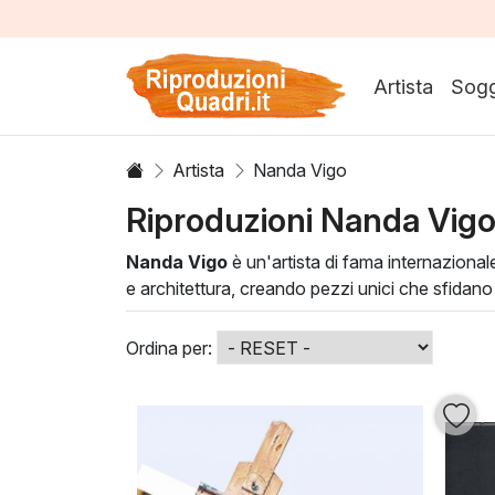
Artista
Sogg
Artista
Nanda Vigo
Riproduzioni Nanda Vig
Nanda Vigo
è un'artista di fama internazional
e architettura, creando pezzi unici che sfidano 
pitture di Vigo sono un omaggio alla modernità e
Ogni
opera di Nanda Vigo
racconta una storia,
Ordina per:
tecniche sofisticate, le sue creazioni non sol
accogliente.