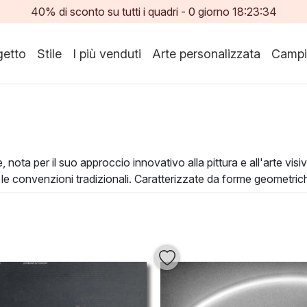
40% di sconto su tutti i quadri -
0
giorno
18:23:33
etto
Stile
I più venduti
Arte personalizzata
Campi
o
e, nota per il suo approccio innovativo alla pittura e all'arte v
le convenzioni tradizionali. Caratterizzate da forme geometriche
 alla ricerca estetica.
 trasformando ogni spazio in un ambiente artistico che invita alla
o abbelliscono, ma danno vita a un'atmosfera distintiva e affas