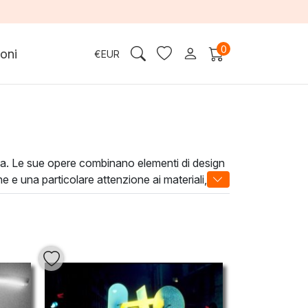
0
oni
€
EUR
isiva. Le sue opere combinano elementi di design
 e una particolare attenzione ai materiali, le
 riflessione. Grazie all'uso di colori vividi e
cinante, rendendo ogni ambiente unico e