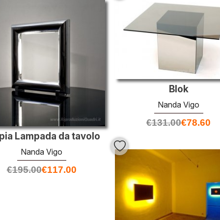
Blok
Nanda Vigo
€
131.00
€
78.60
pia Lampada da tavolo
Nanda Vigo
€
195.00
€
117.00