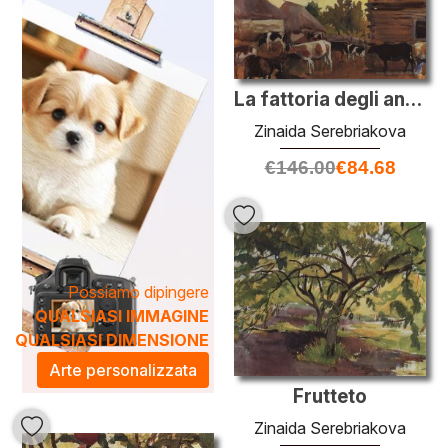
Acquistare un'opera di
Zinaida Serebriakova
non è solo
un investimento in arte, ma un modo per arricchire il proprio
spazio con un tocco di eleganza e creatività. I suoi dipinti
non solo abbelliscono l'ambiente, ma creano anche
La fattoria degli animali nel villaggio Neskuchnoye
un'atmosfera di ispirazione e riflessione, rendendoli perfetti
per ogni casa o ufficio. Scopri la nostra collezione e
Zinaida Serebriakova
lasciati affascinare dalla magia delle sue opere.
€
146.00
€
84.68
Possiamo dipingere
QUALSIASI IMMAGINE
QUALSIASI DIMENSIONE
Arte personalizzata
Frutteto
Zinaida Serebriakova