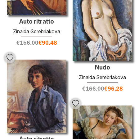
Auto ritratto
Zinaida Serebriakova
€
156.00
€
90.48
Nudo
Zinaida Serebriakova
€
166.00
€
96.28