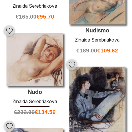
Zinaida Serebriakova
€
165.00
€
95.70
Nudismo
Zinaida Serebriakova
€
189.00
€
109.62
Nudo
Zinaida Serebriakova
€
232.00
€
134.56