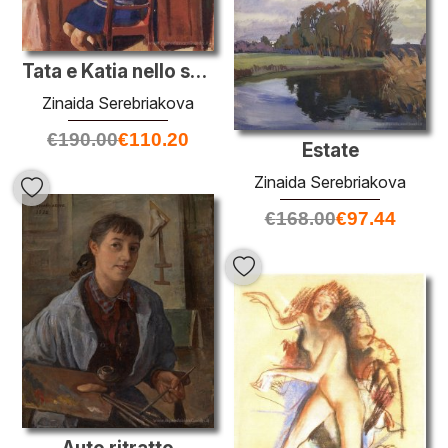
Tata e Katia nello specchio
Zinaida Serebriakova
€
190.00
€
110.20
Estate
Zinaida Serebriakova
€
168.00
€
97.44