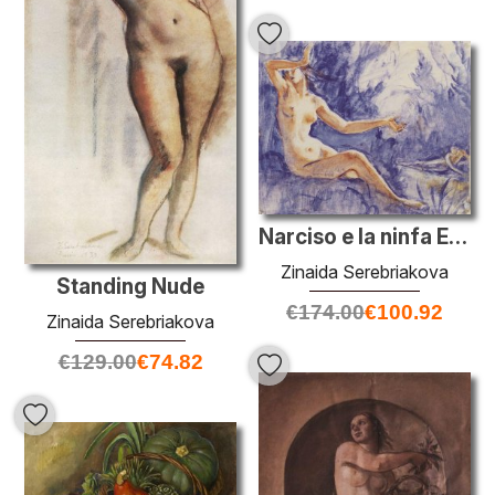
Narciso e la ninfa Eco. Studio
Zinaida Serebriakova
Standing Nude
€
174.00
€
100.92
Zinaida Serebriakova
€
129.00
€
74.82