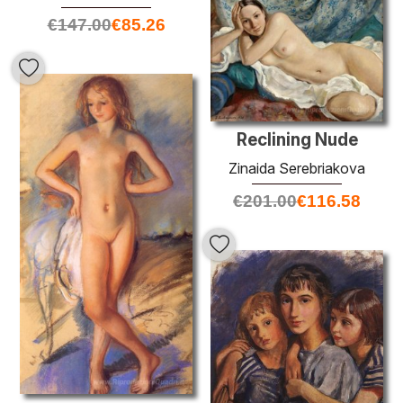
€
147.00
€
85.26
Reclining Nude
Zinaida Serebriakova
€
201.00
€
116.58