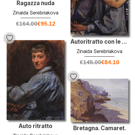
Ragazza nuda
Zinaida Serebriakova
€
164.00
€
95.12
Autoritratto con le figlie
Zinaida Serebriakova
€
145.00
€
84.10
Auto ritratto
Bretagna. Camaret.