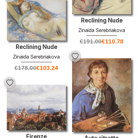
Reclining Nude
Zinaida Serebriakova
€
191.00
€
110.78
Reclining Nude
Zinaida Serebriakova
€
178.00
€
103.24
Firenze