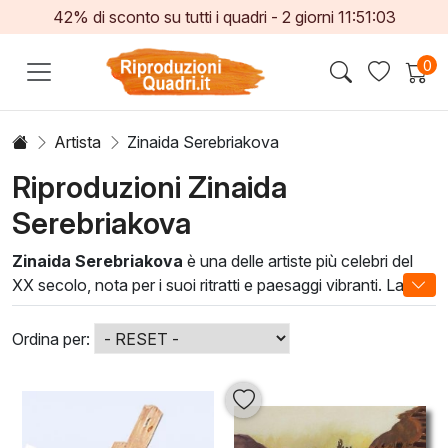
42% di sconto su tutti i quadri -
2
giorni
11:51:00
0
Artista
Zinaida Serebriakova
Riproduzioni Zinaida
Serebriakova
Zinaida Serebriakova
è una delle artiste più celebri del
XX secolo, nota per i suoi ritratti e paesaggi vibranti. La sua
arte riflette una fusione unica di impressionismo e realismo,
creando opere che catturano l'attenzione grazie alla loro
Ordina per:
bellezza e profondità emotiva. Serebriakova ha saputo
interpretare la femminilità e la vita quotidiana con una
delicatezza unica, utilizzando una tavolozza ricca e
luminosa.