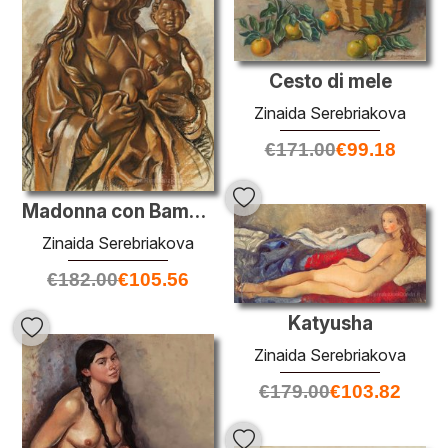
Cesto di mele
Zinaida Serebriakova
€
171.00
€
99.18
Madonna con Bambino
Zinaida Serebriakova
€
182.00
€
105.56
Katyusha
Zinaida Serebriakova
€
179.00
€
103.82