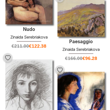
Nudo
Zinaida Serebriakova
Paesaggio
€
211.00
€
122.38
Zinaida Serebriakova
€
166.00
€
96.28