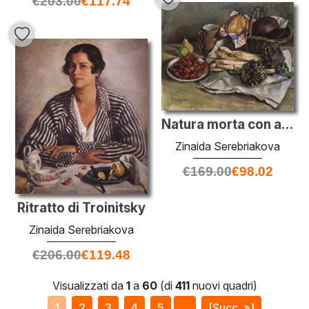
€
203.00
€
117.74
Natura morta con asparagi e fragole
Zinaida Serebriakova
€
169.00
€
98.02
Ritratto di Troinitsky
Zinaida Serebriakova
€
206.00
€
119.48
Visualizzati da
1
a
60
(di
411
nuovi quadri)
1
2
3
4
5
...
[Succ. »]