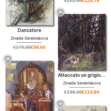
€
222.00
€
128.76
Danzatore
Zinaida Serebriakova
€
170.00
€
98.60
Attaccato un grigio capra lupi
Zinaida Serebriakova
€
198.00
€
114.84