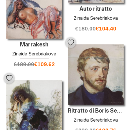
Auto ritratto
Zinaida Serebriakova
€
180.00
€
104.40
Marrakesh
Zinaida Serebriakova
€
189.00
€
109.62
Ritratto di Boris Serebryakov
Zinaida Serebriakova