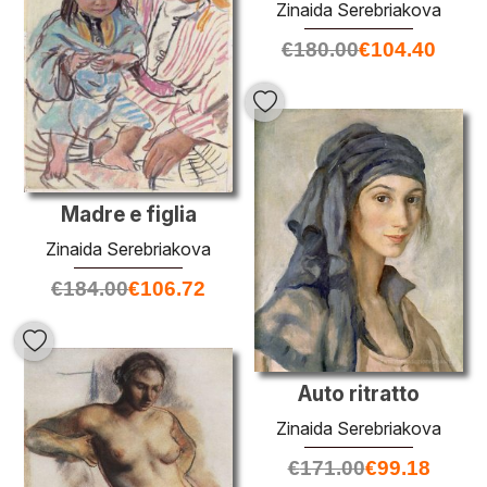
Zinaida Serebriakova
€
180.00
€
104.40
Madre e figlia
Zinaida Serebriakova
€
184.00
€
106.72
Auto ritratto
Zinaida Serebriakova
€
171.00
€
99.18