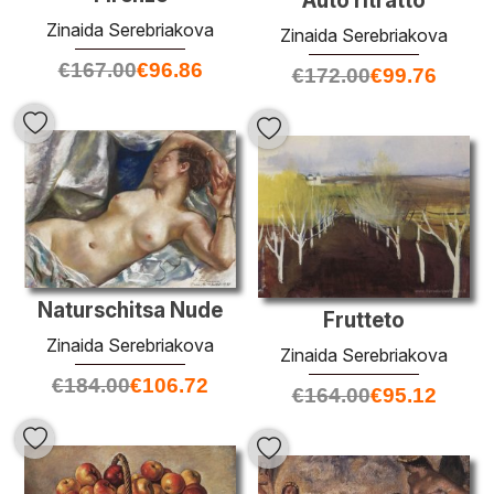
Auto ritratto
Zinaida Serebriakova
Zinaida Serebriakova
€
167.00
€
96.86
€
172.00
€
99.76
Naturschitsa Nude
Frutteto
Zinaida Serebriakova
Zinaida Serebriakova
€
184.00
€
106.72
€
164.00
€
95.12