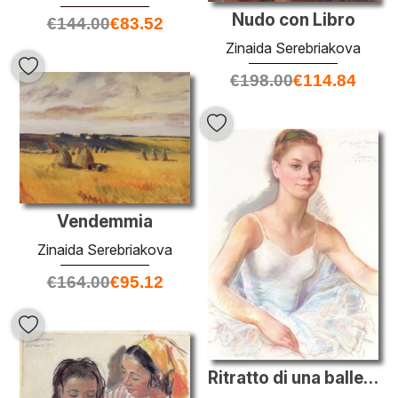
Nudo con Libro
€
144.00
€
83.52
Zinaida Serebriakova
€
198.00
€
114.84
Vendemmia
Zinaida Serebriakova
€
164.00
€
95.12
Ritratto di una ballerina Muriel Belmondo