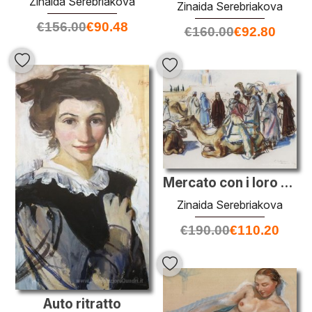
Zinaida Serebriakova
Zinaida Serebriakova
€
156.00
€
90.48
€
160.00
€
92.80
Mercato con i loro cammelli. Marrakesh
Zinaida Serebriakova
€
190.00
€
110.20
Auto ritratto