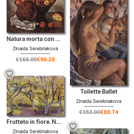
Natura morta con mele e un pane rotondo
Zinaida Serebriakova
€
166.00
€
96.28
Toilette Ballet
Zinaida Serebriakova
€
153.00
€
88.74
Frutteto in fiore. Neskuchnoye
Zinaida Serebriakova