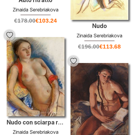
Auto ritratto
Zinaida Serebriakova
€
178.00
€
103.24
Nudo
Zinaida Serebriakova
€
196.00
€
113.68
Nudo con sciarpa rossa
Zinaida Serebriakova