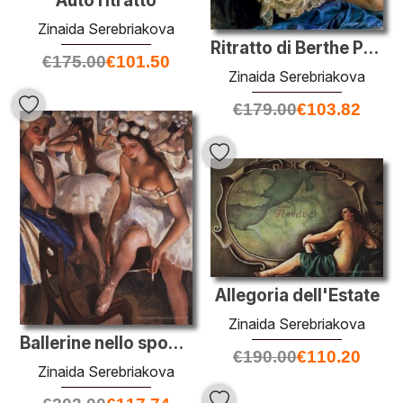
Auto ritratto
Zinaida Serebriakova
Ritratto di Berthe Popoff in un abito nero con pizzo volant
€
175.00
€
101.50
Zinaida Serebriakova
€
179.00
€
103.82
Allegoria dell'Estate
Zinaida Serebriakova
Ballerine nello spogliatoio
€
190.00
€
110.20
Zinaida Serebriakova