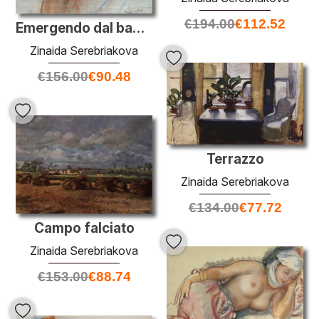
€
194.00
€
112.52
Emergendo dal bagno
Zinaida Serebriakova
€
156.00
€
90.48
Terrazzo
Zinaida Serebriakova
€
134.00
€
77.72
Campo falciato
Zinaida Serebriakova
€
153.00
€
88.74