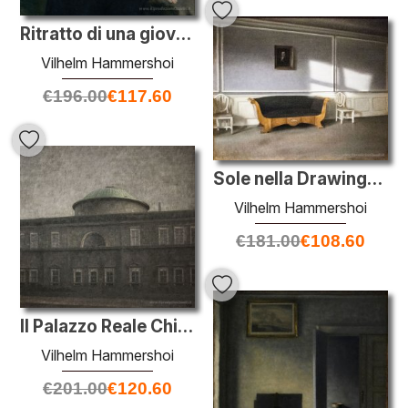
Ritratto di una giovane donna. Sorella dell'artista Anna Hammers
Vilhelm Hammershoi
€
196.00
€
117.60
Sole nella Drawingroom III
Vilhelm Hammershoi
€
181.00
€
108.60
Il Palazzo Reale Chiesa di Copenaghen
Vilhelm Hammershoi
€
201.00
€
120.60