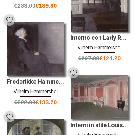
€
233.00
€
139.80
Interno con Lady Reading
Vilhelm Hammershoi
€
207.00
€
124.20
Frederikke Hammersh?i, madre dell'artista
Vilhelm Hammershoi
€
222.00
€
133.20
Interni in stile Louis Seize. Da casa dell'artista. Rahbeks Allé
Vilhelm Hammershoi