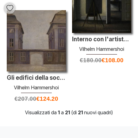
Interno con l'artista Easel
Vilhelm Hammershoi
€
180.00
€
108.00
Gli edifici della società asiatica, visto da San Ann? strada
Vilhelm Hammershoi
€
207.00
€
124.20
Visualizzati da
1
a
21
(di
21
nuovi quadri)