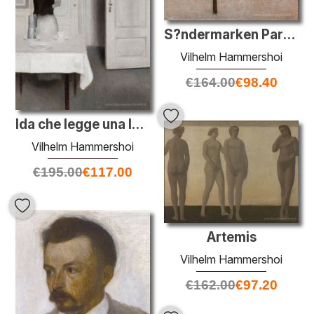
S?ndermarken Park in inverno
Vilhelm Hammershoi
€
164.00
€
98.40
Ida che legge una lettera
Vilhelm Hammershoi
€
195.00
€
117.00
Artemis
Vilhelm Hammershoi
€
162.00
€
97.20