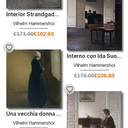
Interior Strandgade 30
Vilhelm Hammershoi
€
171.00
€
102.60
Interno con Ida Suonare il pianoforte
Vilhelm Hammershoi
€
178.00
€
106.80
Una vecchia donna in piedi da una finestra
Vilhelm Hammershoi