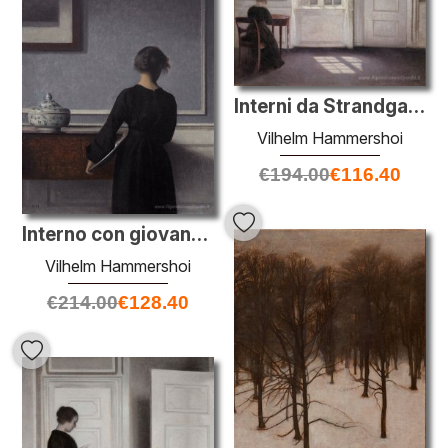
Interni da Strandgade con la luce solare sul pavimento
Vilhelm Hammershoi
€
194.00
€
116.40
Interno con giovane donna da dietro
Vilhelm Hammershoi
€
214.00
€
128.40