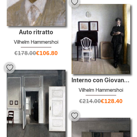
Auto ritratto
Vilhelm Hammershoi
€
178.00
€
106.80
Interno con Giovane Che Legge
Vilhelm Hammershoi
€
214.00
€
128.40