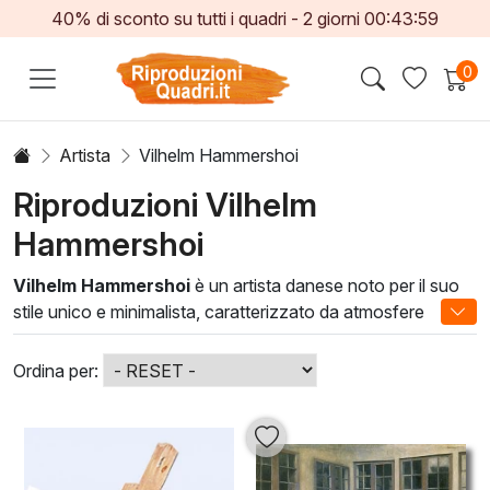
40% di sconto su tutti i quadri -
2
giorni
00:43:58
0
Artista
Vilhelm Hammershoi
Riproduzioni Vilhelm
Hammershoi
Vilhelm Hammershoi
è un artista danese noto per il suo
stile unico e minimalista, caratterizzato da atmosfere
tranquille e introspective. Le sue opere, spesso ambientate
in spazi domestici, evocano una profonda sensazione di
Ordina per:
calma e mistero, catturando la luce in modi che
conferiscono una qualità quasi poetica ai suoi soggetti.
Le tecniche utilizzate da Hammershoi, come l'uso sapiente
della pittura ad olio, permettono una resa raffinata dei