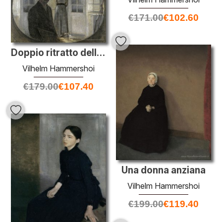
€
171.00
€
102.60
Doppio ritratto dell'artista e di sua moglie visto attraverso un
Vilhelm Hammershoi
€
179.00
€
107.40
Una donna anziana
Vilhelm Hammershoi
€
199.00
€
119.40