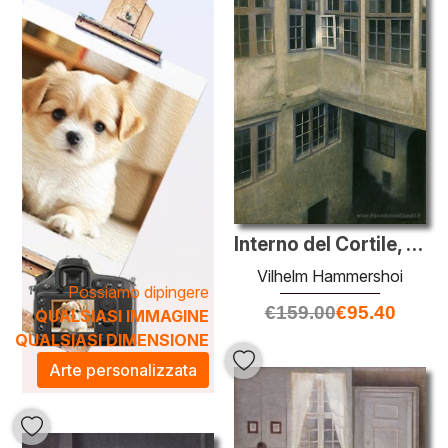
dettagli e delle texture, portando la sua visione artistica alla
vita. Ogni quadro è una finestra su un mondo di serenità,
capace di trasformare gli spazi abitativi dei nostri clienti in
oasi di bellezza e riflessione.
Interno del Cortile, Strandgade 30
Vilhelm Hammershoi
Possiamo dipingere
€
159.00
€
95.40
QUALSIASI IMMAGINE
QUALSIASI DIMENSIONE
Arte personalizzata