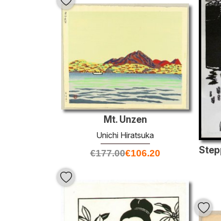
Mt. Unzen
Unichi Hiratsuka
€
177.00
€
106.20