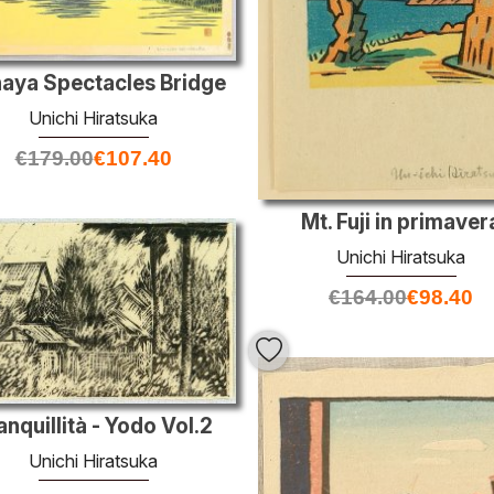
haya Spectacles Bridge
Unichi Hiratsuka
€
179.00
€
107.40
Mt. Fuji in primaver
Unichi Hiratsuka
€
164.00
€
98.40
anquillità - Yodo Vol.2
Unichi Hiratsuka