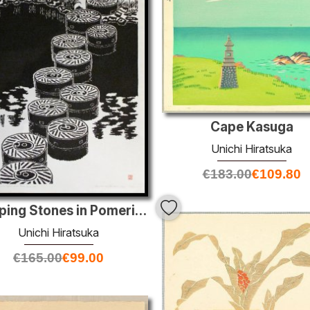
Cape Kasuga
Unichi Hiratsuka
€
183.00
€
109.80
Stepping Stones in Pomeriggio, Nara Isui-it
Unichi Hiratsuka
€
165.00
€
99.00