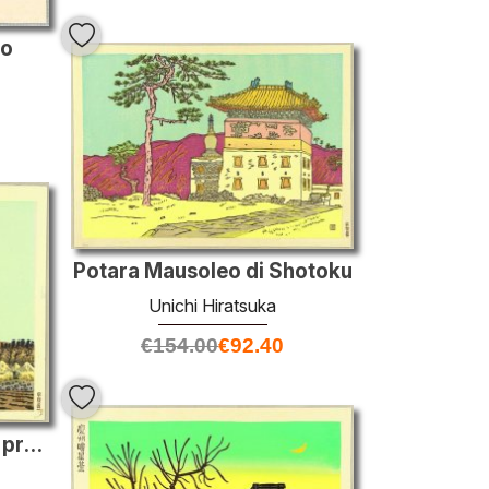
io
Potara Mausoleo di Shotoku
Unichi Hiratsuka
€
154.00
€
92.40
Mt. Asama in primavera precoce