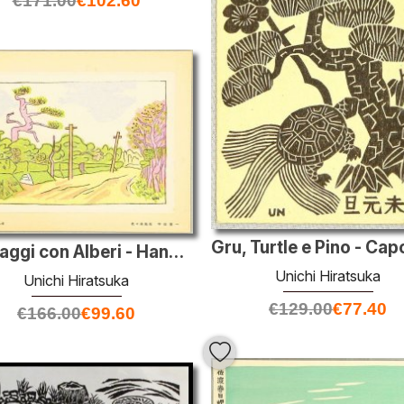
€
171.00
€
102.60
Paesaggi con Alberi - Hanga Vol.11
Unichi Hiratsuka
Unichi Hiratsuka
€
129.00
€
77.40
€
166.00
€
99.60