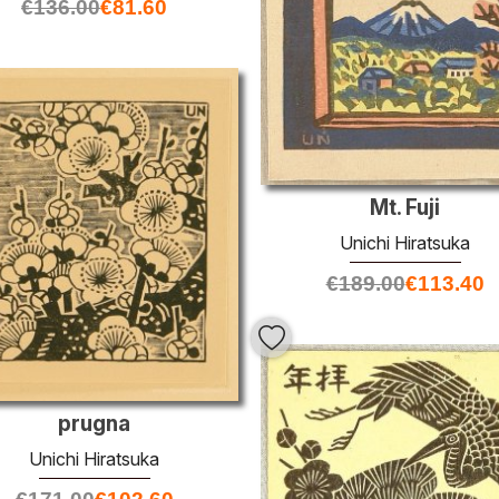
€
136.00
€
81.60
Mt. Fuji
Unichi Hiratsuka
€
189.00
€
113.40
prugna
Unichi Hiratsuka