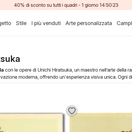
40% di sconto su tutti i quadri -
1
giorno
14:50:21
etto
Stile
I più venduti
Arte personalizzata
Campi
tsuka
la
con le opere di Unichi Hiratsuka, un maestro nell’arte della r
vazione moderna, offrendo un'esperienza visiva unica. Ogni di
o vita e movimento ai soggetti ritratti.
hire qualsiasi ambiente, portando un tocco di eleganza e raffi
a e coinvolge. Scegliete un’opera di
olio su tela
di Unichi Hirats
lezza e la creatività.