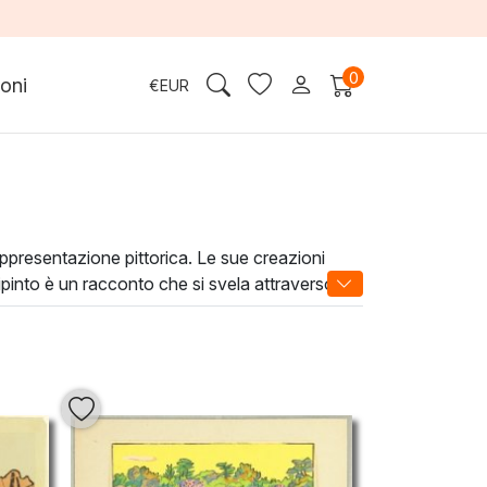
0
oni
€
EUR
appresentazione pittorica. Le sue creazioni
pinto è un racconto che si svela attraverso
natezza. Non solo decorano, ma trasformano gli
uka e date nuova vita ai vostri interni,