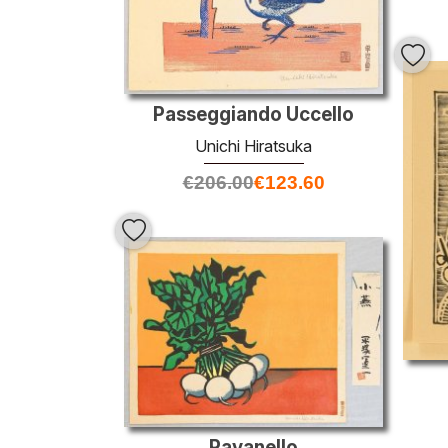
Passeggiando Uccello
Unichi Hiratsuka
€
206.00
€
123.60
Ravanello