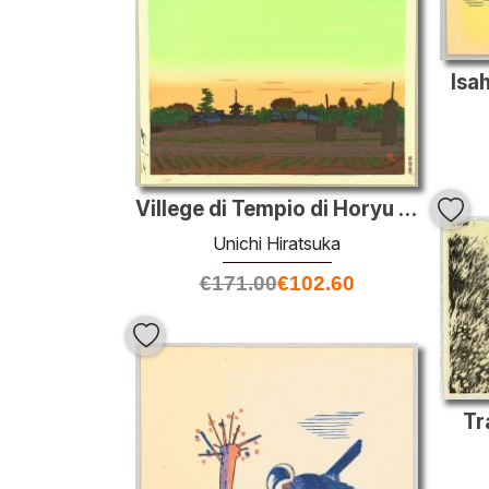
Isa
Villege di Tempio di Horyu nel colore Sunset
Unichi Hiratsuka
€
171.00
€
102.60
Tr