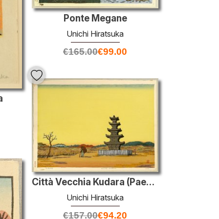
Ponte Megane
Unichi Hiratsuka
€
165.00
€
99.00
a
Città Vecchia Kudara (Paekche), Corea
Unichi Hiratsuka
€
157.00
€
94.20