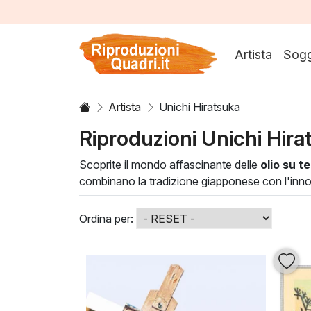
Artista
Sogg
Artista
Unichi Hiratsuka
Riproduzioni Unichi Hira
Scoprite il mondo affascinante delle
olio su te
combinano la tradizione giapponese con l'inno
l'uso sapiente dei colori e delle texture, donand
Le opere di Hiratsuka sono perfette per arricc
Ordina per:
spazi, creando un’atmosfera artistica che ispir
rendendo ogni parete un palcoscenico per la bel