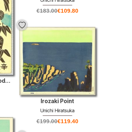
Unichi Hiratsuka
€
183.00
€
109.80
Gru, Turtle e Pino - Capodanno Greeting Card
Irozaki Point
Unichi Hiratsuka
€
199.00
€
119.40