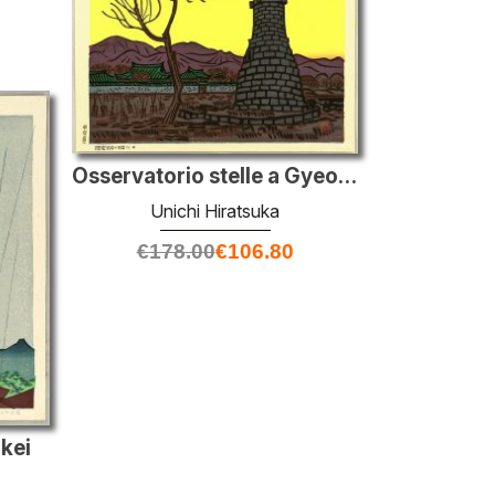
Osservatorio stelle a Gyeongju
Unichi Hiratsuka
€
178.00
€
106.80
kei