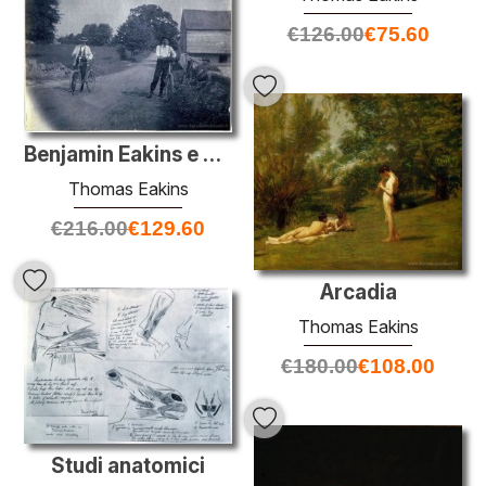
€
126.00
€
75.60
Benjamin Eakins e Samuel Murray con le biciclette
Thomas Eakins
€
216.00
€
129.60
Arcadia
Thomas Eakins
€
180.00
€
108.00
Studi anatomici