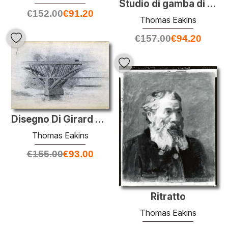
Studio di gamba di un cavallo per la Fairman Rogers Four in Hand
€
152.00
€
91.20
Thomas Eakins
€
157.00
€
94.20
Disegno Di Girard Avenue Bridge
Thomas Eakins
€
155.00
€
93.00
Ritratto
Thomas Eakins