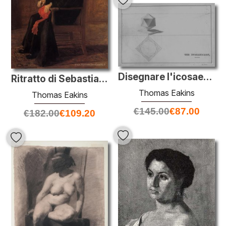
Disegnare l'icosaedro
Ritratto di Sebastiano Cardinale Martinelli
Thomas Eakins
Thomas Eakins
€
145.00
€
87.00
€
182.00
€
109.20