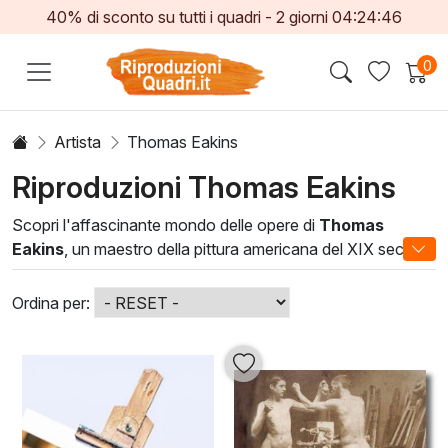
40% di sconto su tutti i quadri -
2
giorni
04:24:44
0
Artista
Thomas Eakins
Riproduzioni Thomas Eakins
Scopri l'affascinante mondo delle opere di
Thomas
Eakins
, un maestro della pittura americana del XIX secolo.
Le sue tele, intrise di realismo e profondità emotiva,
catturano l'essenza della vita quotidiana, delle figure
Ordina per:
umane e delle scene di sport. Eakins utilizza tecniche
innovative, come la luce e l'ombra, per conferire vita e
dinamismo ai suoi soggetti, rendendoli palpabili e
coinvolgenti.
Aggiungere un'opera di
Thomas Eakins
alla tua
collezione non significa solo decorare uno spazio; è