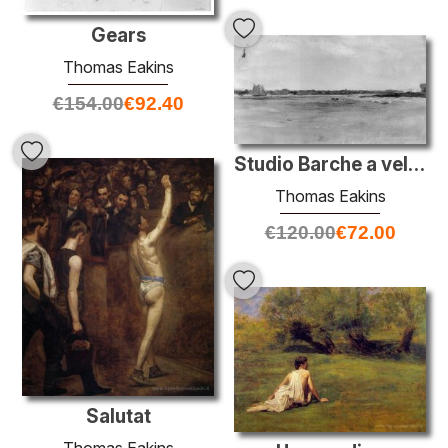
Gears
Thomas Eakins
€
154.00
€
92.40
Studio Barche a vela Racing 'del fiume Delaware
Thomas Eakins
€
120.00
€
72.00
Salutat