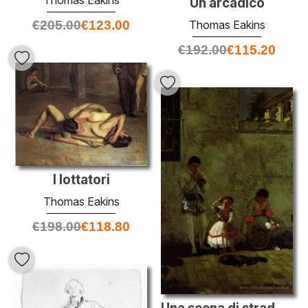
Thomas Eakins
Un arcadico
Thomas Eakins
€
205.00
€
123.00
€
192.00
€
115.20
I lottatori
Thomas Eakins
€
198.00
€
118.80