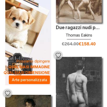
l'opportunità di immergersi in una narrativa visiva che
arricchisce ogni ambiente. Che si tratti di un ufficio, di un
salotto o di una galleria, i dipinti di Eakins infondono
un'atmosfera distintiva, stimolando conversazioni e
ispirando creatività.
Due ragazzi nudi pugilato in atelier
Thomas Eakins
€
264.00
€
158.40
Possiamo dipingere
QUALSIASI IMMAGINE
QUALSIASI DIMENSIONE
Arte personalizzata