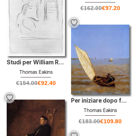
€
162.00
€
97.20
Studi per William Rush
Thomas Eakins
€
154.00
€
92.40
Per iniziare dopo ferroviaria
Thomas Eakins
€
183.00
€
109.80