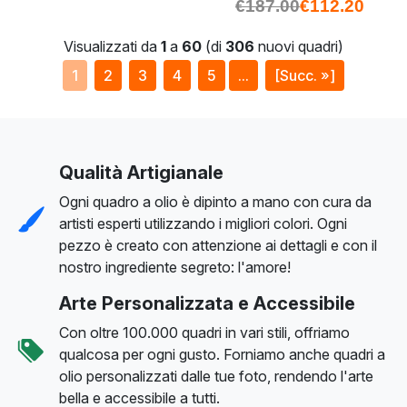
€
187.00
€
112.20
Visualizzati da
1
a
60
(di
306
nuovi quadri)
1
2
3
4
5
...
[Succ. »]
Qualità Artigianale
Ogni quadro a olio è dipinto a mano con cura da
artisti esperti utilizzando i migliori colori. Ogni
pezzo è creato con attenzione ai dettagli e con il
nostro ingrediente segreto: l'amore!
Arte Personalizzata e Accessibile
Con oltre 100.000 quadri in vari stili, offriamo
qualcosa per ogni gusto. Forniamo anche quadri a
olio personalizzati dalle tue foto, rendendo l'arte
bella e accessibile a tutti.