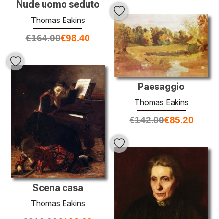
Nude uomo seduto
Thomas Eakins
€
164.00
€
98.40
Paesaggio
Thomas Eakins
€
142.00
€
85.20
Scena casa
Thomas Eakins