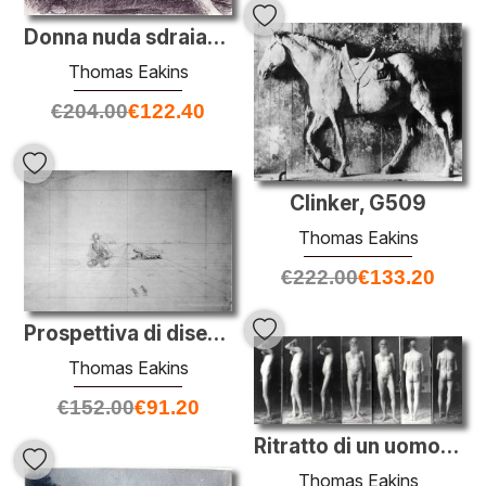
Donna nuda sdraiata su un divano
Thomas Eakins
€
204.00
€
122.40
Clinker, G509
Thomas Eakins
€
222.00
€
133.20
Prospettiva di disegno per la caccia
Thomas Eakins
€
152.00
€
91.20
Ritratto di un uomo anziano nel nudo
Thomas Eakins