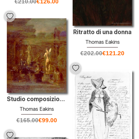
€
210.00
€
126.00
Ritratto di una donna
Thomas Eakins
€
202.00
€
121.20
Studio composizionale per William Rush scultura la sua figura al
Thomas Eakins
€
165.00
€
99.00