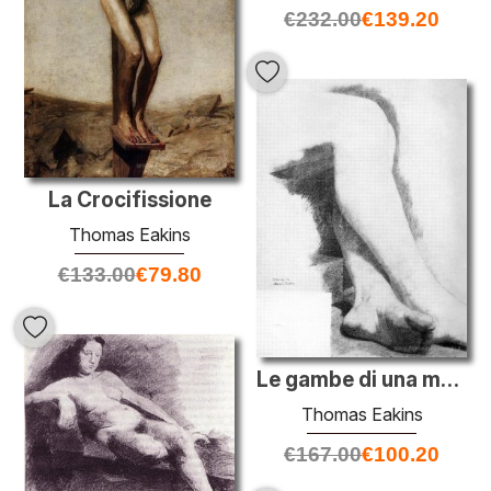
€
232.00
€
139.20
La Crocifissione
Thomas Eakins
€
133.00
€
79.80
Le gambe di una modella seduta
Thomas Eakins
€
167.00
€
100.20