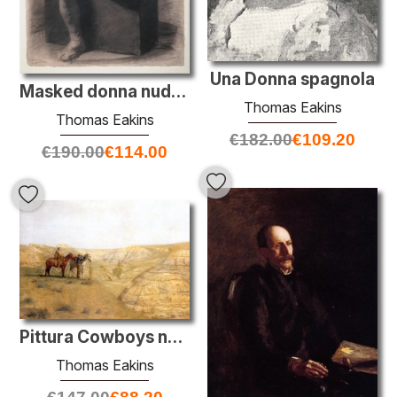
Una Donna spagnola
Masked donna nuda, seduta
Thomas Eakins
Thomas Eakins
€
182.00
€
109.20
€
190.00
€
114.00
Pittura Cowboys nelle Bad Lands
Thomas Eakins