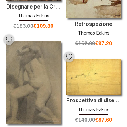
Disegnare per la Crocifissione
Thomas Eakins
Retrospezione
€
183.00
€
109.80
Thomas Eakins
€
162.00
€
97.20
Prospettiva di disegno per i Fratelli Biglin Turning The Stake
Thomas Eakins
€
146.00
€
87.60