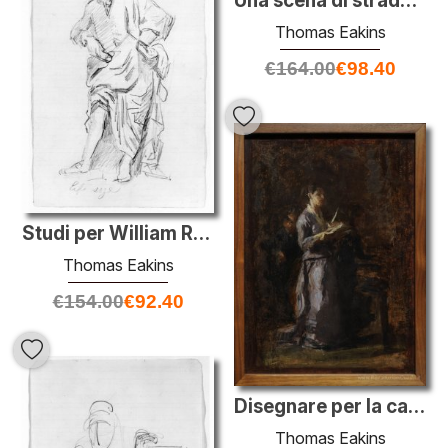
Una scena di strada a Siviglia
Thomas Eakins
€
164.00
€
98.40
Studi per William Rush
Thomas Eakins
€
154.00
€
92.40
Disegnare per la canzone Patetico
Thomas Eakins