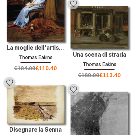
La moglie dell'artista e il suo cane Setter
Una scena di strada
Thomas Eakins
Thomas Eakins
€
184.00
€
110.40
€
189.00
€
113.40
Disegnare la Senna