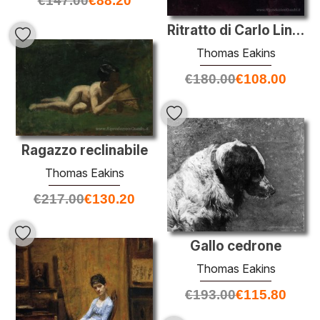
€
147.00
€
88.20
Ritratto di Carlo Linford, l'Artista
Thomas Eakins
€
180.00
€
108.00
Ragazzo reclinabile
Thomas Eakins
€
217.00
€
130.20
Gallo cedrone
Thomas Eakins
€
193.00
€
115.80