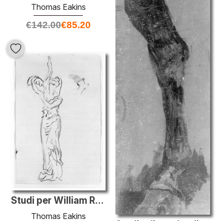
Thomas Eakins
€
142.00
€
85.20
Studi per William Rush
Thomas Eakins