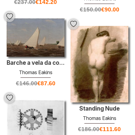
€
237.00
€
142.20
€
150.00
€
90.00
Barche a vela da competizione sul Delaware
Thomas Eakins
€
146.00
€
87.60
Standing Nude
Thomas Eakins
€
186.00
€
111.60