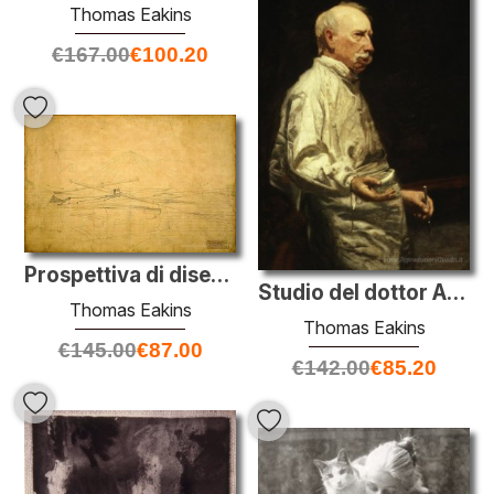
Thomas Eakins
€
167.00
€
100.20
Prospettiva di disegno per i Fratelli Biglin Turning The Stake
Studio del dottor Agnew per la clinica Agnew
Thomas Eakins
Thomas Eakins
€
145.00
€
87.00
€
142.00
€
85.20