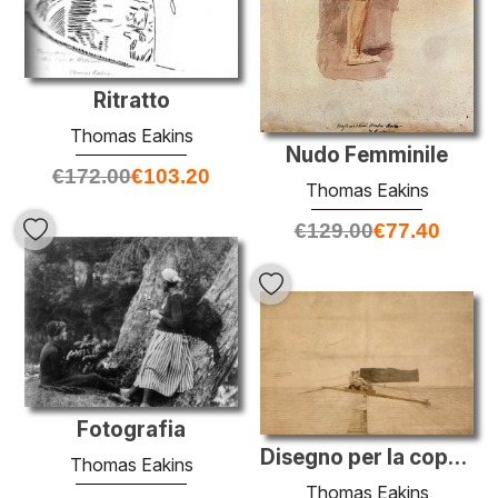
Ritratto
Thomas Eakins
Nudo Femminile
€
172.00
€
103.20
Thomas Eakins
€
129.00
€
77.40
Fotografia
Disegno per la coppia Oared Shell
Thomas Eakins
Thomas Eakins