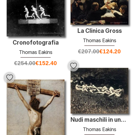
La Clinica Gross
Thomas Eakins
Cronofotografia
€
207.00
€
124.20
Thomas Eakins
€
254.00
€
152.40
Nudi maschili in una seduta Tug of War
Thomas Eakins