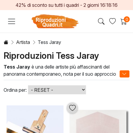
42% di sconto su tutti i quadri -
2
giorni
16:18:16
0
Artista
Tess Jaray
Riproduzioni Tess Jaray
Tess Jaray
è una delle artiste più affascinanti del
panorama contemporaneo, nota per il suo approccio
innovativo alla pittura ad olio. Le sue opere sono
caratterizzate da forme geometriche e colori vibranti, che
Ordina per:
creano un equilibrio visivo unico. Ogni dipinto è una
celebrazione della luce e dello spazio, offrendo una nuova
prospettiva sull'arte astratta.
Le tecniche utilizzate da Tess Jaray riflettono un'attenta
ricerca e una profonda comprensione dei materiali. La sua
capacità di combinare la tradizione con l'innovazione