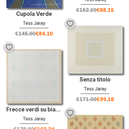
€
152.00
€
88.16
Cupola Verde
Tess Jaray
€
145.00
€
84.10
Senza titolo
Tess Jaray
€
171.00
€
99.18
Frecce verdi su bianco
Tess Jaray