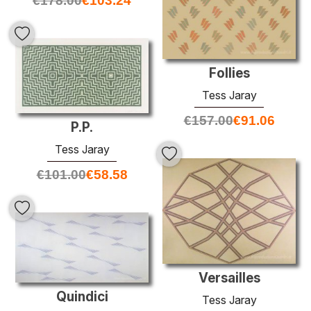
€
178.00
€
103.24
Follies
Tess Jaray
€
157.00
€
91.06
P.P.
Tess Jaray
€
101.00
€
58.58
Versailles
Quindici
Tess Jaray