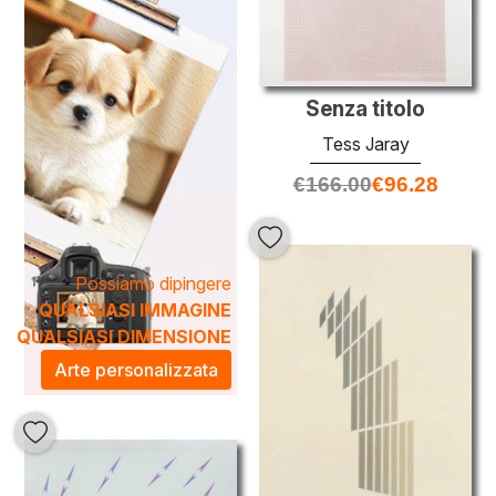
rende ogni opera un pezzo iconico, perfetto per arricchire
qualsiasi ambiente. Aggiungere un'opera della Jaray alla
tua collezione non solo conferisce eleganza, ma trasforma
lo spazio in una galleria d'arte personale, dove ogni
Senza titolo
dettaglio racconta una storia unica.
Tess Jaray
€
166.00
€
96.28
Possiamo dipingere
QUALSIASI IMMAGINE
QUALSIASI DIMENSIONE
Arte personalizzata