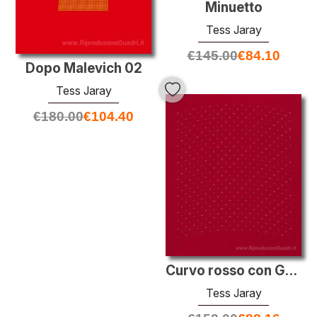
Minuetto
Tess Jaray
€
145.00
€
84.10
Dopo Malevich 02
Tess Jaray
€
180.00
€
104.40
Curvo rosso con Grigi
Tess Jaray