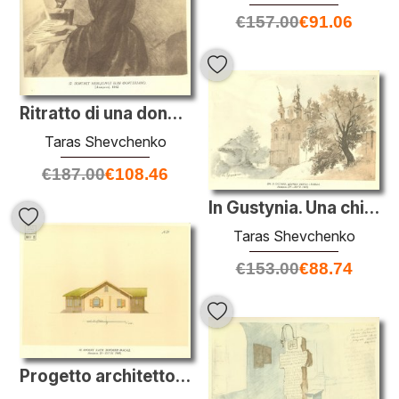
€
157.00
€
91.06
Ritratto di una donna sconosciuta nei pressi di pianoforte
Taras Shevchenko
€
187.00
€
108.46
In Gustynia. Una chiesa dei SS. Pietro e Paolo.
Taras Shevchenko
€
153.00
€
88.74
Progetto architettonico di una casa privata. Facciata laterale.