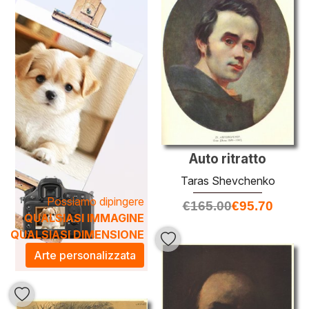
Queste
opere
non solo arricchiscono gli spazi abitativi, ma
portano anche un'atmosfera unica, trasformando ogni
ambiente in un luogo di riflessione e ispirazione. Scegliere
un'opera di
Taras Shevchenko
significa non solo
investire in un pezzo d'arte, ma anche abbracciare una
parte della storia e della cultura, conferendo un tocco di
eleganza e profondità ai propri spazi.
Auto ritratto
Taras Shevchenko
Possiamo dipingere
€
165.00
€
95.70
QUALSIASI IMMAGINE
QUALSIASI DIMENSIONE
Arte personalizzata