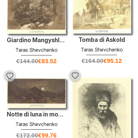
Tomba di Askold
Giardino Mangyshlak
Taras Shevchenko
Taras Shevchenko
€
164.00
€
95.12
€
144.00
€
83.52
Notte di luna in montagna
Taras Shevchenko
€
172.00
€
99.76