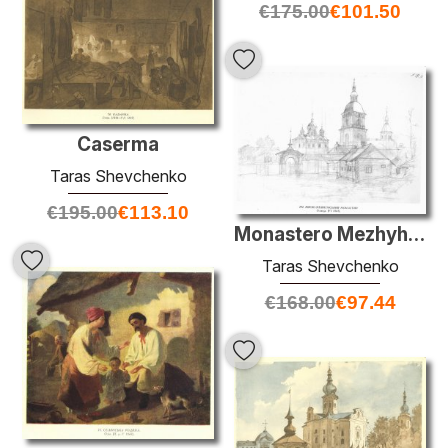
€
175.00
€
101.50
Caserma
Taras Shevchenko
€
195.00
€
113.10
Monastero Mezhyhirya
Taras Shevchenko
€
168.00
€
97.44