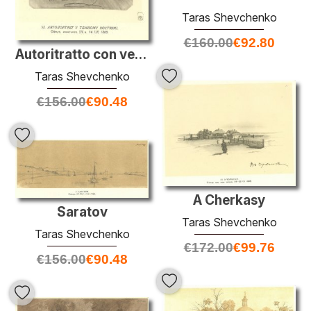
Taras Shevchenko
€
160.00
€
92.80
Autoritratto con vestito scuro
Taras Shevchenko
€
156.00
€
90.48
A Cherkasy
Saratov
Taras Shevchenko
Taras Shevchenko
€
172.00
€
99.76
€
156.00
€
90.48