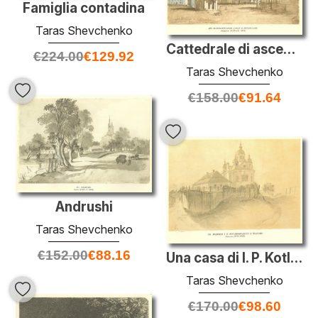
Famiglia contadina
Taras Shevchenko
Cattedrale di ascensione in Pereiaslav
€
224.00
€
129.92
Taras Shevchenko
€
158.00
€
91.64
Andrushi
Taras Shevchenko
€
152.00
€
88.16
Una casa di I. P. Kotliarevsky a Poltava
Taras Shevchenko
€
170.00
€
98.60