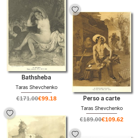
Bathsheba
Taras Shevchenko
Perso a carte
€
171.00
€
99.18
Taras Shevchenko
€
189.00
€
109.62