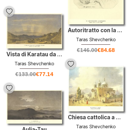
Autoritratto con la barba
Taras Shevchenko
€
146.00
€
84.68
Vista di Karatau da valle Apazir
Taras Shevchenko
€
133.00
€
77.14
Chiesa cattolica a Kiev
Taras Shevchenko
Aulia-Tau