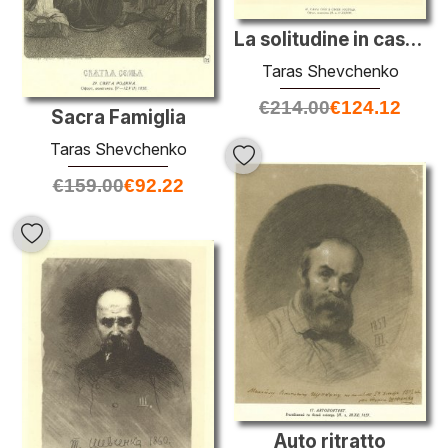
La solitudine in casa sua
Taras Shevchenko
€
214.00
€
124.12
Sacra Famiglia
Taras Shevchenko
€
159.00
€
92.22
Auto ritratto