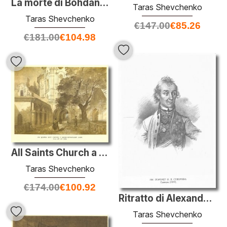
La morte di Bohdan Khmelnytsky
Taras Shevchenko
Taras Shevchenko
€
147.00
€
85.26
€
181.00
€
104.98
All Saints Church a Kiev Pechersk Lavra
Taras Shevchenko
€
174.00
€
100.92
Ritratto di Alexander Suvorov
Taras Shevchenko