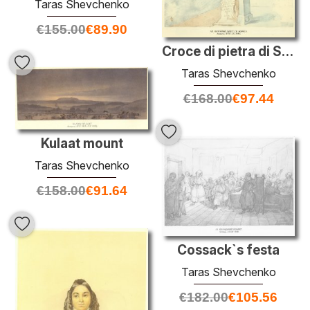
Taras Shevchenko
€
155.00
€
89.90
Croce di pietra di San Boris
Taras Shevchenko
€
168.00
€
97.44
Kulaat mount
Taras Shevchenko
€
158.00
€
91.64
Cossack`s festa
Taras Shevchenko
€
182.00
€
105.56