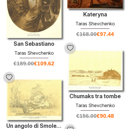
Kateryna
Taras Shevchenko
€
168.00
€
97.44
San Sebastiano
Taras Shevchenko
€
189.00
€
109.62
Chumaks tra tombe
Taras Shevchenko
€
156.00
€
90.48
Un angolo di Smolensk cimitero a San Pietroburgo