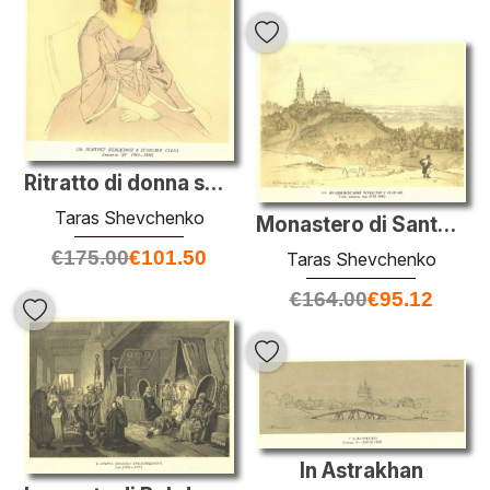
Ritratto di donna sconosciuta con vestito viola
Taras Shevchenko
Monastero di Santa Croce a Poltava
€
175.00
€
101.50
Taras Shevchenko
€
164.00
€
95.12
In Astrakhan