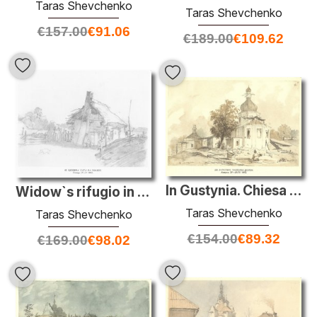
Taras Shevchenko
Taras Shevchenko
€
157.00
€
91.06
€
189.00
€
109.62
In Gustynia. Chiesa Refettorio.
Widow`s rifugio in Ucraina
Taras Shevchenko
Taras Shevchenko
€
154.00
€
89.32
€
169.00
€
98.02