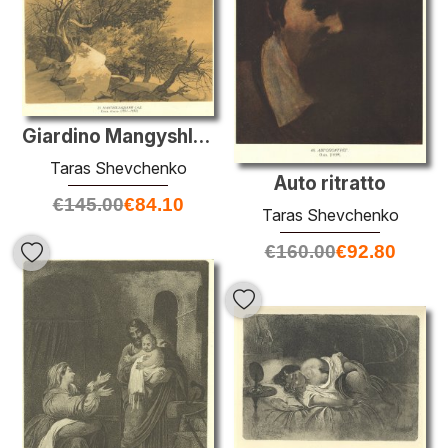
Giardino Mangyshlak
Taras Shevchenko
Auto ritratto
€
145.00
€
84.10
Taras Shevchenko
€
160.00
€
92.80