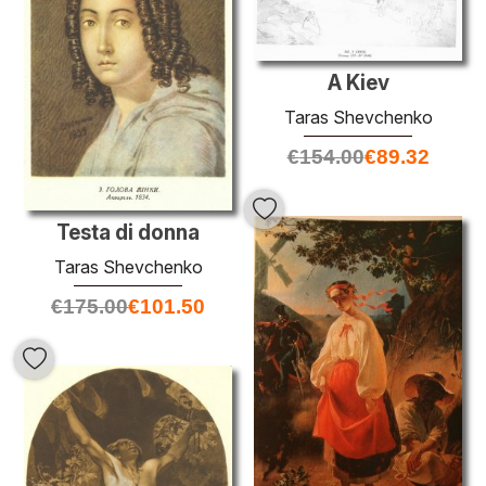
A Kiev
Taras Shevchenko
€
154.00
€
89.32
Testa di donna
Taras Shevchenko
€
175.00
€
101.50