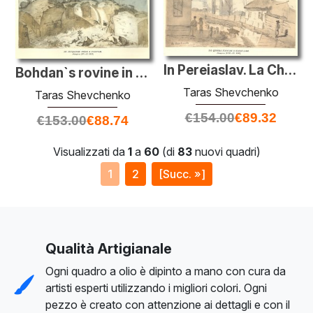
In Pereiaslav. La Chiesa del Suffragio.
Bohdan`s rovine in Subotiv
Taras Shevchenko
Taras Shevchenko
€
154.00
€
89.32
€
153.00
€
88.74
Visualizzati da
1
a
60
(di
83
nuovi quadri)
1
2
[Succ. »]
Qualità Artigianale
Ogni quadro a olio è dipinto a mano con cura da
artisti esperti utilizzando i migliori colori. Ogni
pezzo è creato con attenzione ai dettagli e con il