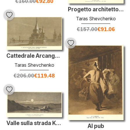
€
160.00
€
92.80
Progetto architettonico di una casa privata. Piano.
Taras Shevchenko
€
157.00
€
91.06
Cattedrale Arcangelo a Nizhny Novgorod
Taras Shevchenko
€
206.00
€
119.48
Valle sulla strada Khiva
Al pub