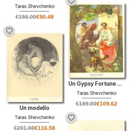
Taras Shevchenko
€
156.00
€
90.48
Un Gypsy Fortune Teller
Taras Shevchenko
€
189.00
€
109.62
Un modello
Taras Shevchenko
€
201.00
€
116.58