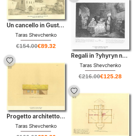
Un cancello in Gustynia. Chiesa di San Nicola
Taras Shevchenko
€
154.00
€
89.32
Regali in ?yhyryn nel 1649
Taras Shevchenko
€
216.00
€
125.28
Progetto architettonico di una casa privata. Facciata principale
Taras Shevchenko