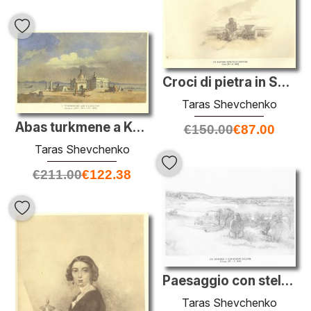
Croci di pietra in Subotiv
Taras Shevchenko
Abas turkmene a Kara-Tau
€
150.00
€
87.00
Taras Shevchenko
€
211.00
€
122.38
Paesaggio con stele kurgan
Taras Shevchenko