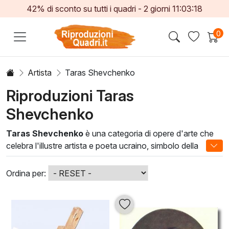
42% di sconto su tutti i quadri -
2
giorni
11:03:16
0
Artista
Taras Shevchenko
Riproduzioni Taras
Shevchenko
Taras Shevchenko
è una categoria di opere d'arte che
celebra l'illustre artista e poeta ucraino, simbolo della
cultura e della storia del suo paese. Le sue opere,
caratterizzate da uno stile romantico e realistico, evocano
Ordina per:
emozioni profonde e raccontano storie di vita quotidiana,
sofferenza e speranza. Shevchenko, attraverso la sua
maestria, ha catturato l’essenza della sua epoca e la
bellezza della sua terra.