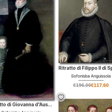
Sofonisba Anguissola
€
196.00
€
117.60
Ritratto di Giovanna d'Austria con una giovane ragazza