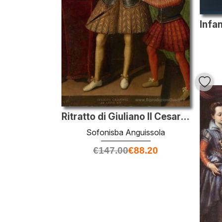
Ritratto di Giuliano II Cesarini di 14 anni
Sofonisba Anguissola
€
147.00
€
88.20