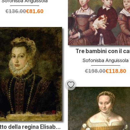
Sofonisba Anguissola
€
136.00
€
81.60
Tre bambini con il c
Sofonisba Anguissola
€
198.00
€
118.80
Ritratto della regina Elisabetta di Spagna