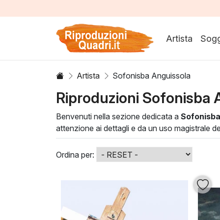
Artista
Sogg
Artista
Sofonisba Anguissola
Riproduzioni Sofonisba 
Benvenuti nella sezione dedicata a
Sofonisba
attenzione ai dettagli e da un uso magistrale d
una sensibilità femminile all'arte, rompendo le
Le tecniche pittoriche di Anguissola combinano 
Ordina per:
l'aspetto fisico dei soggetti, ma anche la loro 
testimonianza storica e culturale che stimolerà 
eleganza e storia nella tua vita quotidiana.