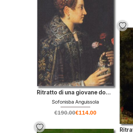
Ritratto di una giovane donna di profilo
Sofonisba Anguissola
€
190.00
€
114.00