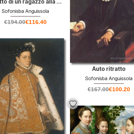
Ritratto di un ragazzo alla corte spagnola
Sofonisba Anguissola
€
194.00
€
116.40
Auto ritratto
Sofonisba Anguissola
€
167.00
€
100.20