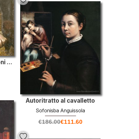
Ritratto di Bianca Ponzoni Anguissola, madre dell'artista
Autoritratto al cavalletto
Sofonisba Anguissola
€
186.00
€
111.60