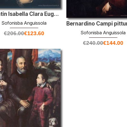
Infantin Isabella Clara Eugenia
Sofonisba Anguissola
Sofonisba Anguissola
€
206.00
€
123.60
€
240.00
€
144.00