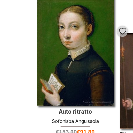
Auto ritratto
Sofonisba Anguissola
€
153.00
€
91.80