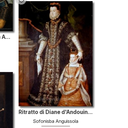
Lucia, Minerva e Europa Anguissola Scacchi Giocare
Ritratto di Diane d'Andouins e sua figlia
Sofonisba Anguissola