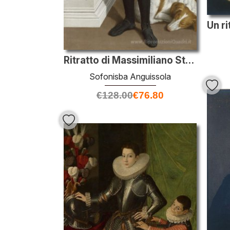
Ritratto di Massimiliano Stampa
Sofonisba Anguissola
€
128.00
€
76.80