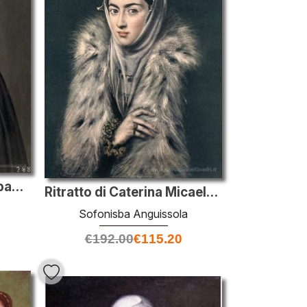
Ritratto di Filippo II di Spagna
Ritratto di Caterina Micaela di Spagna
Sofonisba Anguissola
€
192.00
€
115.20