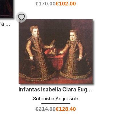
€
170.00
€
102.00
Bernardino Campi pittura Sofonisba Anguissola
Infantas Isabella Clara Eugenia e Catalina Micaela
Sofonisba Anguissola
€
214.00
€
128.40