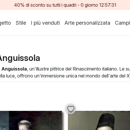
40% di sconto su tutti i quadri -
0
giorno
12:57:30
etto
Stile
I più venduti
Arte personalizzata
Campi
Anguissola
 Anguissola
, un'illustre pittrice del Rinascimento italiano. Le
ella luce, offrono un'immersione unica nel mondo dell'arte del 
 convenzioni maschili del tempo.
il realismo dell'osservazione con una raffinata espressione emo
essenza interiore. Aggiungere una delle sue opere alla tua collez
conversazioni e ammiri. Lascia che l'arte di questa maestra illu