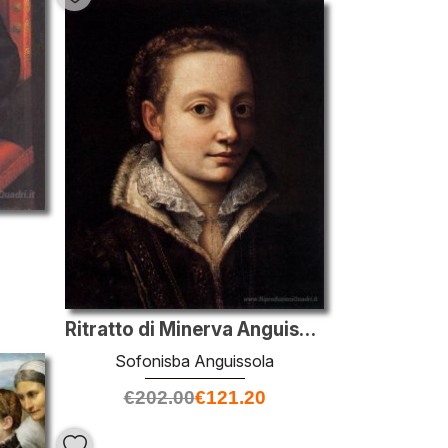
Ritratto di Minerva Anguissola
Sofonisba Anguissola
€
202.00
€
121.20