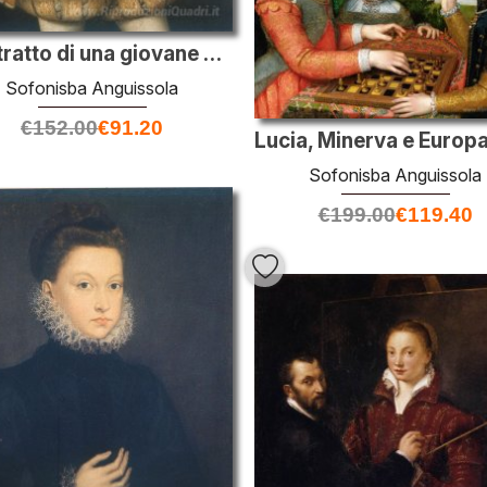
Un ritratto di una giovane Alessandro Farnese, futuro duca di Pa
Sofonisba Anguissola
€
152.00
€
91.20
Sofonisba Anguissola
€
199.00
€
119.40