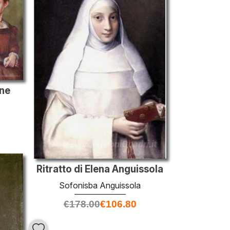
ane
Ritratto di Elena Anguissola
Sofonisba Anguissola
€
178.00
€
106.80