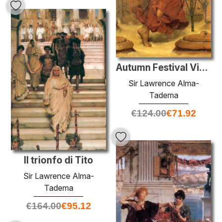
Autumn Festival Vintage
Sir Lawrence Alma-
Tadema
€
124.00
€
71.92
Il trionfo di Tito
Sir Lawrence Alma-
Tadema
€
164.00
€
95.12