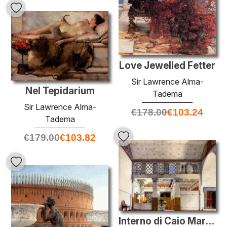
Love Jewelled Fetter
Sir Lawrence Alma-
Nel Tepidarium
Tadema
Sir Lawrence Alma-
€
178.00
€
103.24
Tadema
€
179.00
€
103.82
Interno di Caio Marzio Casa