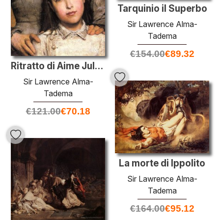
Tarquinio il Superbo
Sir Lawrence Alma-
Tadema
€
154.00
€
89.32
Ritratto di Aime Jules Dalou, moglie e figlia
Sir Lawrence Alma-
Tadema
€
121.00
€
70.18
La morte di Ippolito
Sir Lawrence Alma-
Tadema
€
164.00
€
95.12