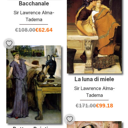
Bacchanale
Sir Lawrence Alma-
Tadema
€
108.00
€
62.64
La luna di miele
Sir Lawrence Alma-
Tadema
€
171.00
€
99.18