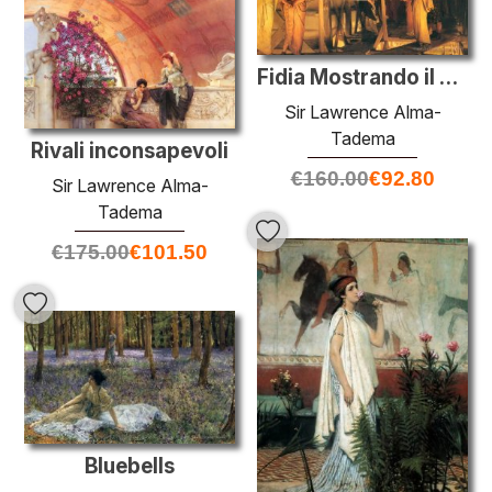
Fidia Mostrando il Fregio del Partenone ai suoi amici
Sir Lawrence Alma-
Tadema
Rivali inconsapevoli
€
160.00
€
92.80
Sir Lawrence Alma-
Tadema
€
175.00
€
101.50
Bluebells