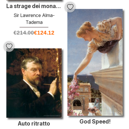
La strage dei monaci di Tamond
Sir Lawrence Alma-
Tadema
€
214.00
€
124.12
God Speed!
Auto ritratto