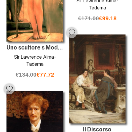
Sir Lawrence Alma-
Tadema
€
171.00
€
99.18
Uno scultore s Model (Venere Esquilina)
Sir Lawrence Alma-
Tadema
€
134.00
€
77.72
Il Discorso