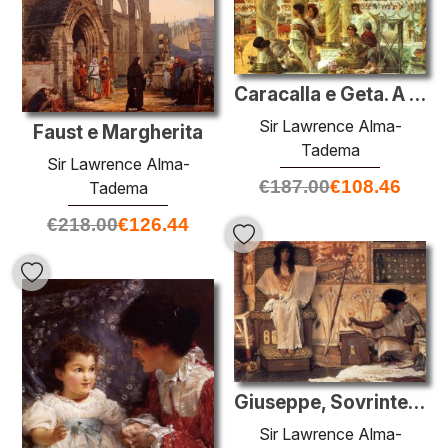
Caracalla e Geta. A Fight Orso nel Colosseo
Sir Lawrence Alma-
Faust e Margherita
Tadema
Sir Lawrence Alma-
€
187.00
€
108.46
Tadema
€
218.00
€
126.44
Giuseppe, Sovrintendente di Faraone granai
Sir Lawrence Alma-