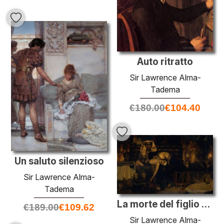
Auto ritratto
Sir Lawrence Alma-
Tadema
€
180.00
€
104.40
Un saluto silenzioso
Sir Lawrence Alma-
Tadema
La morte del figlio primogenito Faraone
€
189.00
€
109.62
Sir Lawrence Alma-