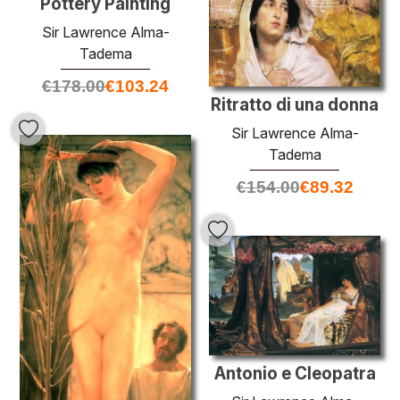
Pottery Painting
Sir Lawrence Alma-
Tadema
€
178.00
€
103.24
Ritratto di una donna
Sir Lawrence Alma-
Tadema
€
154.00
€
89.32
Antonio e Cleopatra