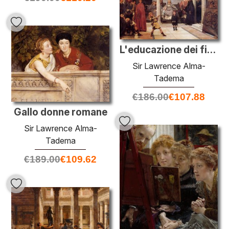
L'educazione dei figli di Clodoveo
Sir Lawrence Alma-
Tadema
€
186.00
€
107.88
Gallo donne romane
Sir Lawrence Alma-
Tadema
€
189.00
€
109.62