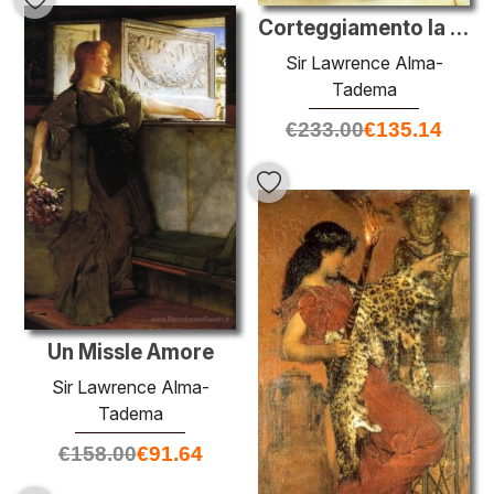
Corteggiamento la proposta
Sir Lawrence Alma-
Tadema
€
233.00
€
135.14
Un Missle Amore
Sir Lawrence Alma-
Tadema
€
158.00
€
91.64