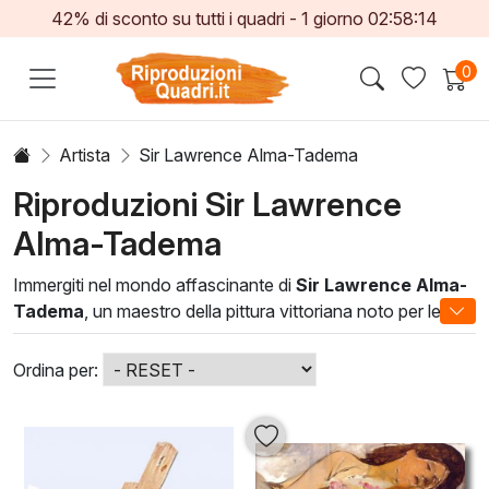
42% di sconto su tutti i quadri -
1
giorno
02:58:11
0
Artista
Sir Lawrence Alma-Tadema
Riproduzioni Sir Lawrence
Alma-Tadema
Immergiti nel mondo affascinante di
Sir Lawrence Alma-
Tadema
, un maestro della pittura vittoriana noto per le sue
opere ricche di dettagli e colore. Le sue rappresentazioni
della vita nell'antica Roma e nella Grecia classica
Ordina per:
trasmettono una sensazione di opulenza e bellezza,
rendendole perfette per gli spazi che desiderano un tocco
di eleganza storica.
Le tecniche artistiche di Alma-Tadema, caratterizzate da