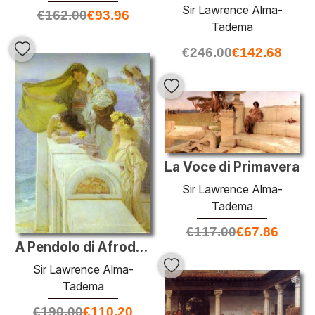
Sir Lawrence Alma-
€
162.00
€
93.96
Tadema
€
246.00
€
142.68
La Voce di Primavera
Sir Lawrence Alma-
Tadema
€
117.00
€
67.86
A Pendolo di Afrodite
Sir Lawrence Alma-
Tadema
€
190.00
€
110.20