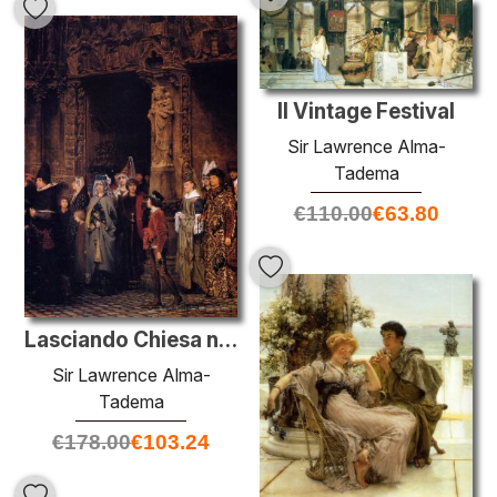
Il Vintage Festival
Sir Lawrence Alma-
Tadema
€
110.00
€
63.80
Lasciando Chiesa nel Quattrocento
Sir Lawrence Alma-
Tadema
€
178.00
€
103.24