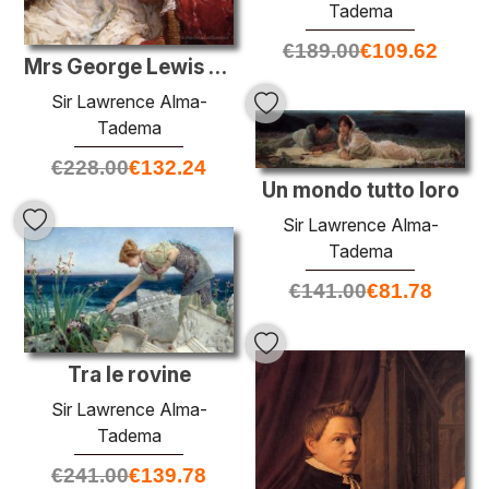
Tadema
€
189.00
€
109.62
Mrs George Lewis e sua figlia Elisabetta
Sir Lawrence Alma-
Tadema
€
228.00
€
132.24
Un mondo tutto loro
Sir Lawrence Alma-
Tadema
€
141.00
€
81.78
Tra le rovine
Sir Lawrence Alma-
Tadema
€
241.00
€
139.78