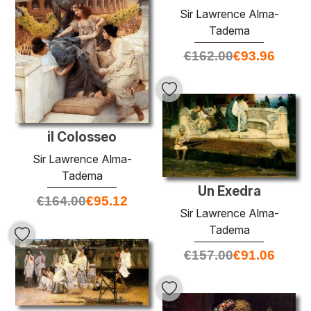
Sir Lawrence Alma-
Tadema
€
162.00
€
93.96
il Colosseo
Sir Lawrence Alma-
Tadema
Un Exedra
€
164.00
€
95.12
Sir Lawrence Alma-
Tadema
€
157.00
€
91.06