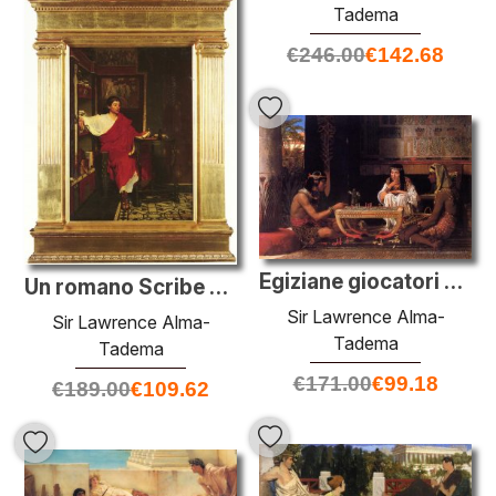
Tadema
€
246.00
€
142.68
Egiziane giocatori di scacchi
Un romano Scribe Scrittura Dispatches
Sir Lawrence Alma-
Sir Lawrence Alma-
Tadema
Tadema
€
171.00
€
99.18
€
189.00
€
109.62