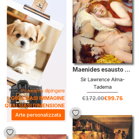
un uso magistrale della luce e della texture, invitano lo
spettatore a esplorare ogni sfumatura delle sue
composizioni. Aggiungere una delle sue opere alla tua
collezione non è solo un investimento artistico, ma anche
un modo per trasformare l'atmosfera della tua casa,
creando un ambiente sofisticato e stimolante.
Maenides esausto dopo la Danza
Sir Lawrence Alma-
Tadema
Possiamo dipingere
QUALSIASI IMMAGINE
€
172.00
€
99.76
QUALSIASI DIMENSIONE
Arte personalizzata