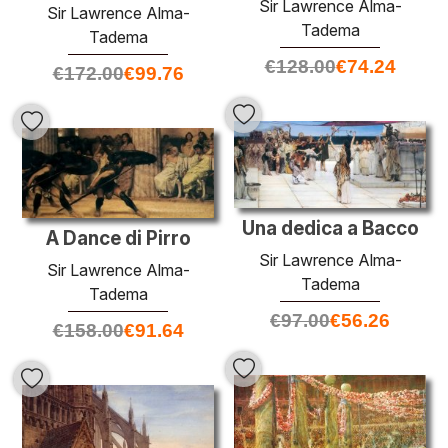
Sir Lawrence Alma-
Sir Lawrence Alma-
Tadema
Tadema
€
128.00
€
74.24
€
172.00
€
99.76
Una dedica a Bacco
A Dance di Pirro
Sir Lawrence Alma-
Sir Lawrence Alma-
Tadema
Tadema
€
97.00
€
56.26
€
158.00
€
91.64