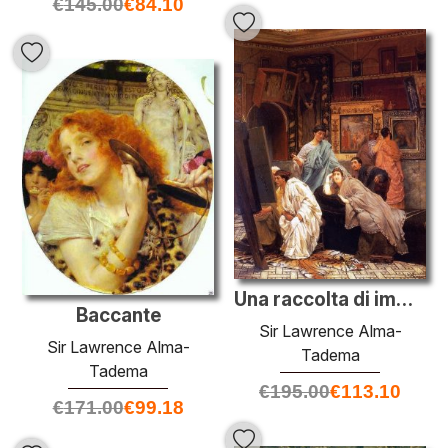
€
145.00
€
84.10
Una raccolta di immagini al tempo di Augusto
Baccante
Sir Lawrence Alma-
Sir Lawrence Alma-
Tadema
Tadema
€
195.00
€
113.10
€
171.00
€
99.18