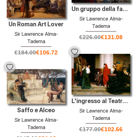
Un gruppo della famiglia
Sir Lawrence Alma-
Un Roman Art Lover
Tadema
Sir Lawrence Alma-
€
226.00
€
131.08
Tadema
€
184.00
€
106.72
L'ingresso al Teatro Romano
Saffo e Alceo
Sir Lawrence Alma-
Tadema
Sir Lawrence Alma-
Tadema
€
177.00
€
102.66