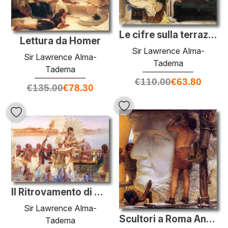
Le cifre sulla terrazza dall'Acropoli
Lettura da Homer
Sir Lawrence Alma-
Sir Lawrence Alma-
Tadema
Tadema
€
110.00
€
63.80
€
135.00
€
78.30
Il Ritrovamento di Mosè
Sir Lawrence Alma-
Scultori a Roma Antica
Tadema