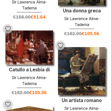
Sir Lawrence Alma-
Tadema
Una donna greca
€
158.00
€
91.64
Sir Lawrence Alma-
Tadema
€
182.00
€
105.56
Catullo a Lesbia di
Sir Lawrence Alma-
Tadema
€
182.00
€
105.56
Un artista romano
Sir Lawrence Alma-