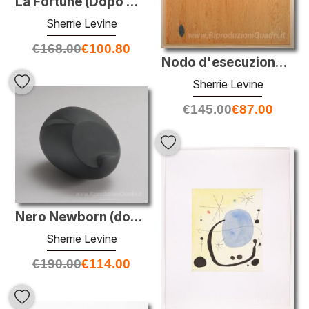
La Fortune (Dopo Man Ray)
Sherrie Levine
€
168.00
€
100.80
Nodo d'esecuzione: 7
Sherrie Levine
€
145.00
€
87.00
Nero Newborn (dopo Brancusi)
Sherrie Levine
€
190.00
€
114.00