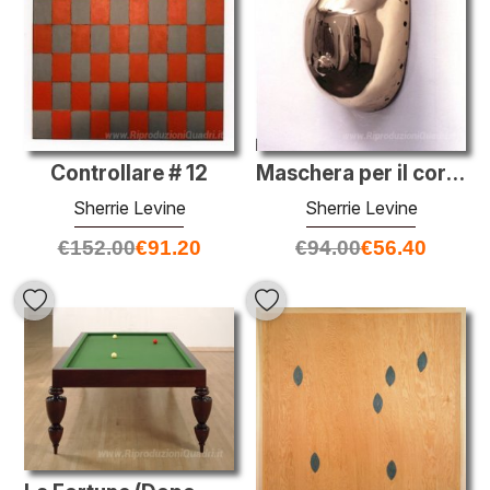
Maschera per il corpo
Controllare # 12
Sherrie Levine
Sherrie Levine
€
94.00
€
56.40
€
152.00
€
91.20