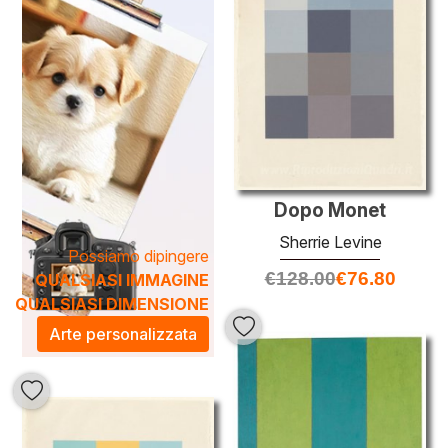
trasformano in veri e propri spazi di riflessione. Scegliere
un'opera di
Sherrie Levine
significa arricchire il proprio
ambiente con un tocco di eleganza e stimolare
conversazioni sull’arte e la sua evoluzione.
Dopo Monet
Sherrie Levine
Possiamo dipingere
€
128.00
€
76.80
QUALSIASI IMMAGINE
QUALSIASI DIMENSIONE
Arte personalizzata