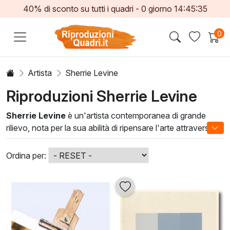
40% di sconto su tutti i quadri -
0
giorno
14:45:35
0
Artista
Sherrie Levine
Riproduzioni Sherrie Levine
Sherrie Levine
è un'artista contemporanea di grande
rilievo, nota per la sua abilità di ripensare l'arte attraverso
una lente critica. Le sue opere in olio rivisitano i classici,
creando un dialogo tra il passato e il presente. Ogni pittura
Ordina per:
è una riflessione sulla natura della rappresentazione e
dell'originalità, invitando l'osservatore a esplorare nuovi
significati.
Le tecniche utilizzate da Levine si caratterizzano per una
maestria nell'uso del colore e nella composizione, offrendo
pezzi che non solo abbelliscono gli spazi, ma li