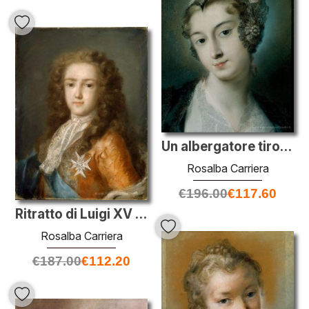
Un albergatore tirolese
Rosalba Carriera
€
196.00
€
117.60
Ritratto di Luigi XV come Dauphin
Rosalba Carriera
€
187.00
€
112.20