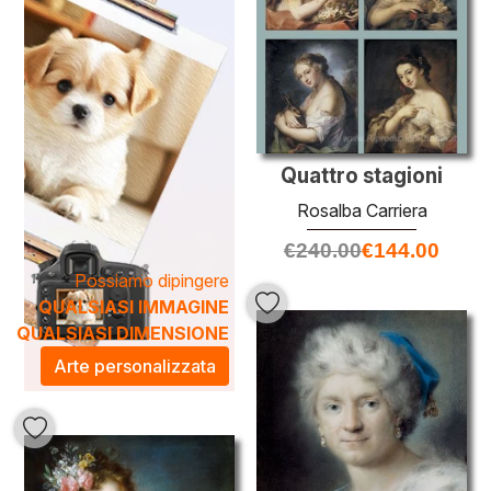
elemento decorativo, ma un pezzo di storia che trasforma
l’atmosfera della casa, portando un tocco di eleganza e
raffinatezza. Scegli una delle nostre opere per dare vita e
carattere alle tue stanze.
Quattro stagioni
Rosalba Carriera
€
240.00
€
144.00
Possiamo dipingere
QUALSIASI IMMAGINE
QUALSIASI DIMENSIONE
Arte personalizzata