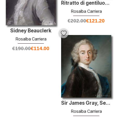
Ritratto di gentiluomo in Red
Rosalba Carriera
€
202.00
€
121.20
Sidney Beauclerk
Rosalba Carriera
€
190.00
€
114.00
Sir James Gray, Seconda Baronetto
Rosalba Carriera