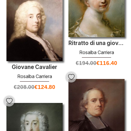
Ritratto di una giovane ragazza
Rosalba Carriera
€
194.00
€
116.40
Giovane Cavalier
Rosalba Carriera
€
208.00
€
124.80