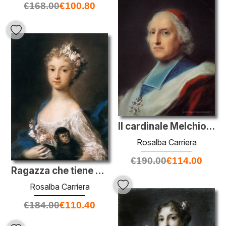
€
168.00
€
100.80
Il cardinale Melchior de Polignac
Rosalba Carriera
€
190.00
€
114.00
Ragazza che tiene una scimmia
Rosalba Carriera
€
184.00
€
110.40