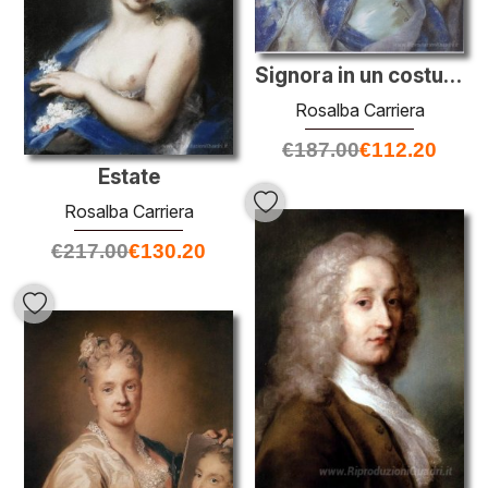
Signora in un costume turco (Felicita Sartori)
Rosalba Carriera
€
187.00
€
112.20
Estate
Rosalba Carriera
€
217.00
€
130.20