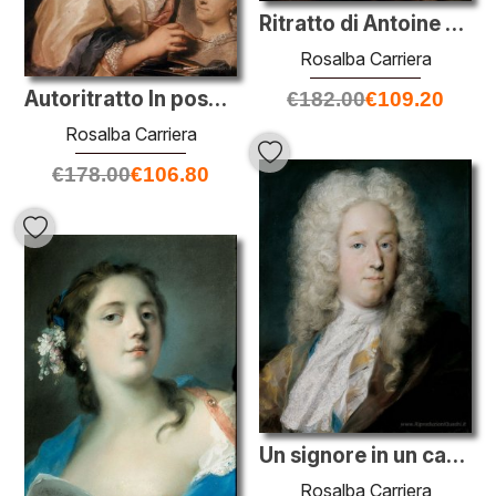
Ritratto di Antoine Watteau
Rosalba Carriera
Autoritratto In possesso di un ritratto della sorella
€
182.00
€
109.20
Rosalba Carriera
€
178.00
€
106.80
Un signore in un cappotto oro modellato e Violet-Brown Capo
Rosalba Carriera