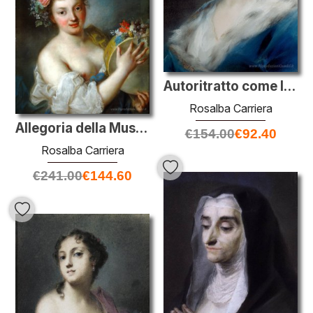
Autoritratto come Inverno
Rosalba Carriera
Allegoria della Musica
€
154.00
€
92.40
Rosalba Carriera
€
241.00
€
144.60