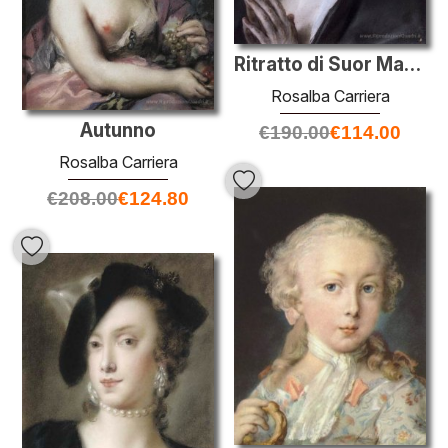
Ritratto di Suor Maria Caterina
Rosalba Carriera
Autunno
€
190.00
€
114.00
Rosalba Carriera
€
208.00
€
124.80