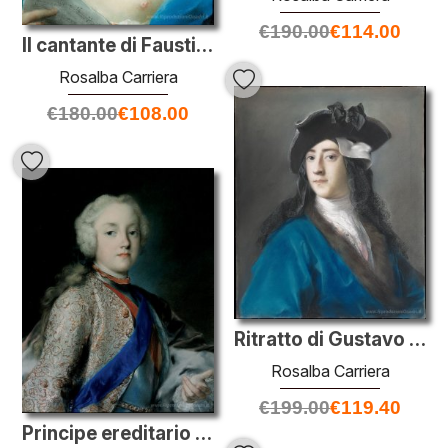
€
190.00
€
114.00
Il cantante di Faustina Bordoni con una partitura musicale
Rosalba Carriera
€
180.00
€
108.00
Ritratto di Gustavo Hamilton, 2 ° visconte Boyne a Masquerade Co
Rosalba Carriera
€
199.00
€
119.40
Principe ereditario di Sassonia Friedrich Christian