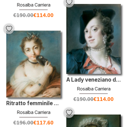
Rosalba Carriera
€
190.00
€
114.00
A Lady veneziano dalla Casa di Barbarigo (Caterina Sagredo Barba
Rosalba Carriera
€
190.00
€
114.00
Ritratto femminile con maschera
Rosalba Carriera
€
196.00
€
117.60