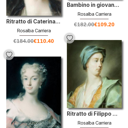
Bambino in giovane età della famiglia Le Blond
Rosalba Carriera
Ritratto di Caterina Sagredo Barbarigo
€
182.00
€
109.20
Rosalba Carriera
€
184.00
€
110.40
Ritratto di Filippo Wharton, primo duca di Wharton
Rosalba Carriera