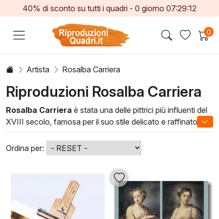
40% di sconto su tutti i quadri -
0
giorno
07:29:10
0
Artista
Rosalba Carriera
Riproduzioni Rosalba Carriera
Rosalba Carriera
è stata una delle pittrici più influenti del
XVIII secolo, famosa per il suo stile delicato e raffinato. Le
sue opere, principalmente ritratti, catturano l’essenza e la
personalità dei soggetti con una leggerezza poetica,
Ordina per:
unendo tecniche di pastello e olio in modi innovativi.
Questa combinazione di talenti la rese una pioniera
nell’arte, aprendo la strada a future generazioni di artisti.
Le
rosalba carriera
sono perfette per chi desidera
arricchire i propri spazi con opere d’arte capaci di evocare
emozioni e raccontare storie. Ogni dipinto non è solo un