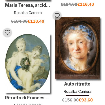
€
194.00
€
116.40
Maria Teresa, arciduchessa d'Asburgo
Rosalba Carriera
€
184.00
€
110.40
Auto ritratto
Rosalba Carriera
Ritratto di Francesca Maria di Borbone-Francia, duchessa di Orlé
€
156.00
€
93.60