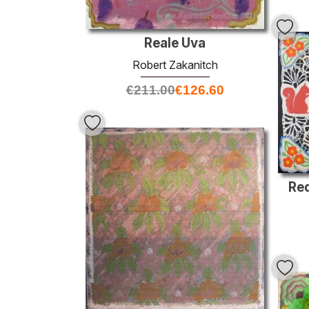
Reale Uva
Robert Zakanitch
€
211.00
€
126.60
Red