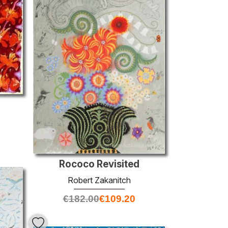
Rococo Revisited
Robert Zakanitch
€
182.00
€
109.20