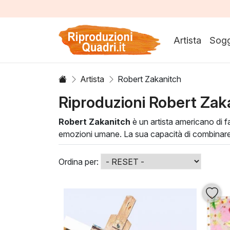
Artista
Sogg
Artista
Robert Zakanitch
Riproduzioni Robert Zak
Robert Zakanitch
è un artista americano di f
emozioni umane. La sua capacità di combinare 
raffinate e la scelta di colori brillanti creano 
Le opere di
Robert Zakanitch
sono perfette p
Ordina per:
essere ammirato, ma anche per ispirare e trasf
acquisti un'opportunità per illustrare storie e e