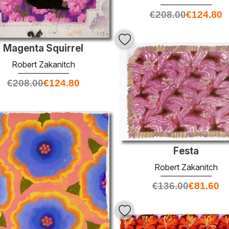
€
208.00
€
124.80
Magenta Squirrel
Robert Zakanitch
€
208.00
€
124.80
Festa
Robert Zakanitch
€
136.00
€
81.60