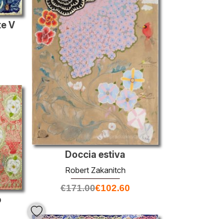
te V
Doccia estiva
Robert Zakanitch
€
171.00
€
102.60
o