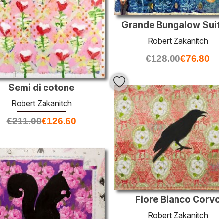
Grande Bungalow Sui
Robert Zakanitch
€
128.00
€
76.80
Semi di cotone
Robert Zakanitch
€
211.00
€
126.60
Fiore Bianco Corv
Robert Zakanitch