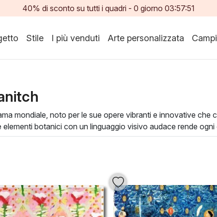
40% di sconto su tutti i quadri -
0
giorno
03:57:49
etto
Stile
I più venduti
Arte personalizzata
Campi
anitch
ama mondiale, noto per le sue opere vibranti e innovative che ca
elementi botanici con un linguaggio visivo audace rende ogni 
atmosfere che spaziano dalla serenità alla meraviglia.
er arricchire qualsiasi spazio, portando un tocco di eleganza e o
ormare l'ambiente circostante. Scegliendo un'opera di Zakanitc
mozioni nella tua casa.