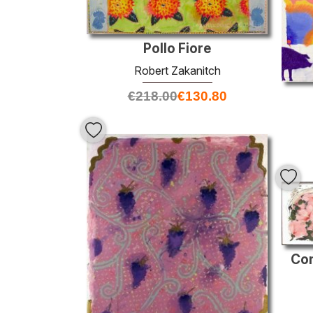
Pollo Fiore
Robert Zakanitch
€
218.00
€
130.80
Com