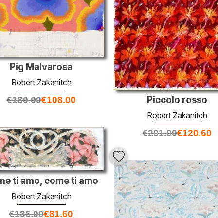
Pig Malvarosa
Robert Zakanitch
Piccolo rosso
€
180.00
€
108.00
Robert Zakanitch
€
201.00
€
120.60
e ti amo, come ti amo
Robert Zakanitch
€
136.00
€
81.60