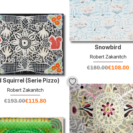
Snowbird
Robert Zakanitch
€
180.00
€
108.00
 Squirrel (Serie Pizzo)
Robert Zakanitch
€
193.00
€
115.80