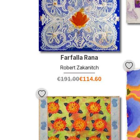
Farfalla Rana
Robert Zakanitch
€
191.00
€
114.60