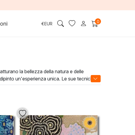
0
oni
€
EUR
tturano la bellezza della natura e delle
dipinto un'esperienza unica. Le sue tecniche
riginalità. Ogni dipinto è studiato non solo per
h, non solo investi in un pezzo d'arte, ma