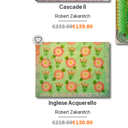
Cascade II
Robert Zakanitch
€
233.00
€
139.80
Inglese Acquerello
Robert Zakanitch
€
218.00
€
130.80