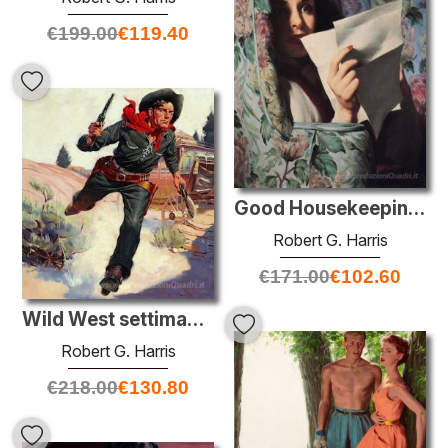
€
199.00
€
119.40
Good Housekeeping Illustrazione
Robert G. Harris
€
171.00
€
102.60
Wild West settimanale, copertura della pasta, 14 dicembre 1935
Robert G. Harris
€
218.00
€
130.80