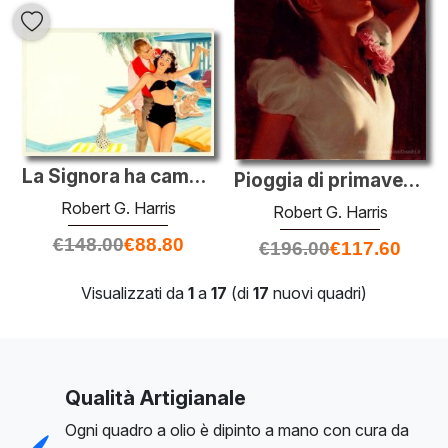
La Signora ha cambiato il suo stile, Sabato Evening Post storia
Pioggia di primavera (Ecstacy), Home Journal illustrazione delle
Robert G. Harris
Robert G. Harris
€
148.00
€
88.80
€
196.00
€
117.60
Visualizzati da
1
a
17
(di
17
nuovi quadri)
Qualità Artigianale
Ogni quadro a olio è dipinto a mano con cura da