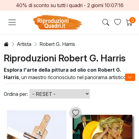
40% di sconto su tutti i quadri -
2
giorni
10:07:15
0
Artista
Robert G. Harris
Riproduzioni Robert G. Harris
Esplora l'arte della pittura ad olio con Robert G.
Harris
, un maestro riconosciuto nel panorama artistico
contemporaneo. Le sue opere si distinguono per la loro
profondità emotiva e la ricca tavolozza di colori, che
Ordina per:
conferiscono a ogni pezzo un'atmosfera unica e
coinvolgente. Utilizzando tecniche tradizionali e
innovazioni, Harris crea dipinti che raccontano storie,
invitando lo spettatore a immergersi in mondi affascinanti.
Le creazioni di Robert G. Harris
non sono solo opere
d'arte, ma veri e propri elementi d'arredo in grado di