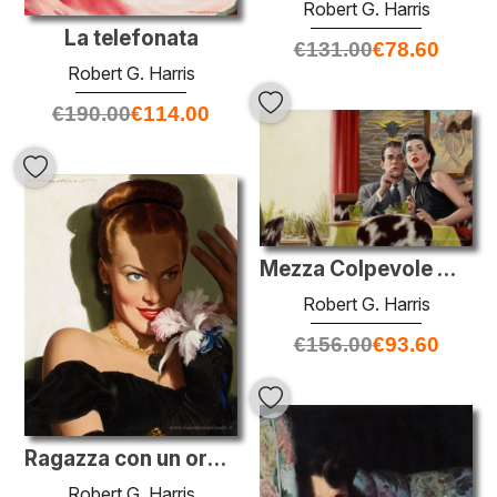
Robert G. Harris
La telefonata
€
131.00
€
78.60
Robert G. Harris
€
190.00
€
114.00
Mezza Colpevole Moglie, femminile Home Companion illustrazione,
Robert G. Harris
€
156.00
€
93.60
Ragazza con un orchidea
Robert G. Harris