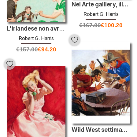
Nel Arte galllery, illustrazione Cosmopolitan, febbraio 1950
Robert G. Harris
€
167.00
€
100.20
L'irlandese non avrebbe indossato Verde, Sabato Evening Post ill
Robert G. Harris
€
157.00
€
94.20
Wild West settimanale