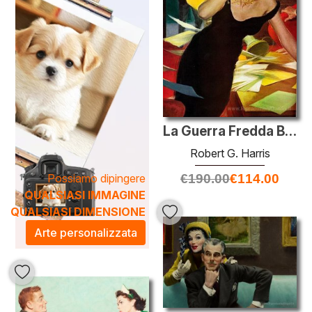
trasformare ogni spazio. Che si tratti di un soggiorno
elegante o di un ambiente di lavoro stimolante, i dipinti di
Harris portano un tocco di raffinatezza e ispirazione.
Scopri come un'opera d'arte possa arricchire la tua vita
quotidiana e comunicare la tua personalità e il tuo stile.
La Guerra Fredda Biondi
Robert G. Harris
Possiamo dipingere
€
190.00
€
114.00
QUALSIASI IMMAGINE
QUALSIASI DIMENSIONE
Arte personalizzata