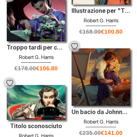
Illustrazione per "The Cabin", la rivista Redbook
Robert G. Harris
€
168.00
€
100.80
Troppo tardi per cambiare, la storia illustrazione Sabato Evenin
Robert G. Harris
€
178.00
€
106.80
Un bacio da Johnny, Magazine illustrazione di McCall
Robert G. Harris
Titolo sconosciuto
€
235.00
€
141.00
Robert G. Harris