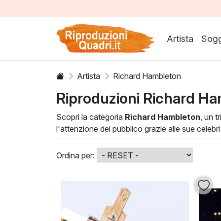
Artista
Sogg
Artista
Richard Hambleton
Riproduzioni Richard H
Scopri la categoria
Richard Hambleton
, un t
l'attenzione del pubblico grazie alle sue celebr
di strada, portando in scena emozioni forti e u
Le tecniche impiegate da Hambleton, che spazia
Ordina per:
arricchire qualsiasi ambiente. Aggiungere un'o
trasformare il tuo spazio in un luogo dove l'ar