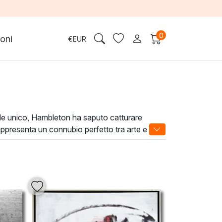
0
oni
€
EUR
o stile unico, Hambleton ha saputo catturare
rappresenta un connubio perfetto tra arte e vita
no di creare pezzi distintivi che possono
 investimento, ma anche un modo per
tetica e culturale.