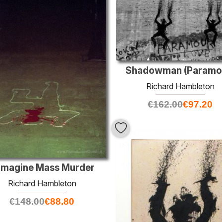
Shadowman (Paramo
Richard Hambleton
€
162.00
€
97.20
magine Mass Murder
Richard Hambleton
€
148.00
€
88.80