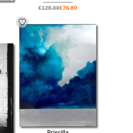
€
128.00
€
76.80
Priscilla