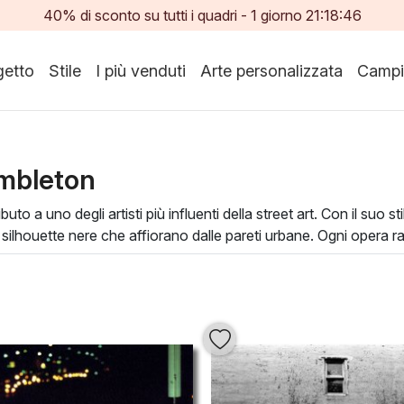
40% di sconto su tutti i quadri -
1
giorno
21:18:45
etto
Stile
I più venduti
Arte personalizzata
Campi
ambleton
ributo a uno degli artisti più influenti della street art. Con il su
i silhouette nere che affiorano dalle pareti urbane. Ogni opera 
na narrativa potente.
no dall'uso della pittura spray a quella tradizionale, consento
pera di
Richard Hambleton
alla tua collezione non è solo un
te dialoga con la quotidianità, offrendo una nuova dimensione es