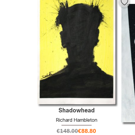
Shadowhead
Richard Hambleton
€
148.00
€
88.80