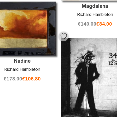
Magdalena
Richard Hambleton
€
140.00
€
84.00
Nadine
Richard Hambleton
€
178.00
€
106.80