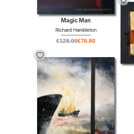
Magic Man
Richard Hambleton
€
128.00
€
76.80