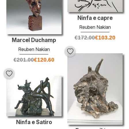
Ninfa e capre
Reuben Nakian
€
172.00
€
103.20
Marcel Duchamp
Reuben Nakian
€
201.00
€
120.60
Ninfa e Satiro