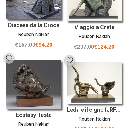
Discesa dalla Croce
Viaggio a Creta
Reuben Nakian
Reuben Nakian
€
157.00
€
94.20
€
207.00
€
124.20
Leda e il cigno (JRFA 9882)
Ecstasy Testa
Reuben Nakian
Reuben Nakian