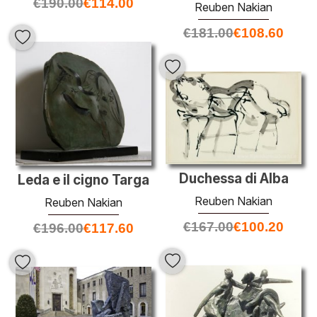
€
190.00
€
114.00
Reuben Nakian
€
181.00
€
108.60
Duchessa di Alba
Leda e il cigno Targa
Reuben Nakian
Reuben Nakian
€
167.00
€
100.20
€
196.00
€
117.60