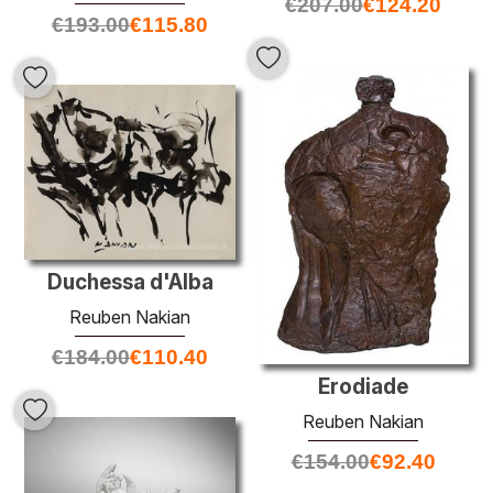
€
207.00
€
124.20
€
193.00
€
115.80
Duchessa d'Alba
Reuben Nakian
€
184.00
€
110.40
Erodiade
Reuben Nakian
€
154.00
€
92.40