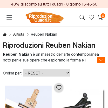
40% di sconto su tutti i quadri -
0
giorno
13:46:49
0
Artista
Reuben Nakian
Riproduzioni Reuben Nakian
Reuben Nakian
è un maestro dell'arte contemporanea
noto per le sue opere che esplorano la forma e il
movimento. Le sue pitture a olio, caratterizzate da una
ricca tavolozza e una tecnica audace, portano in vita una
Ordina per:
fusione unica di astratto e figurativo, catturando l'essenza
della condizione umana. Nakian utilizza pennellate fluide e
composizioni dinamiche per creare un senso di profondità
e emozione nelle sue opere.
Reuben Nakian significa arricchire il proprio spazio con un
pezzo che stimola la riflessione e l'ispirazione. Le sue