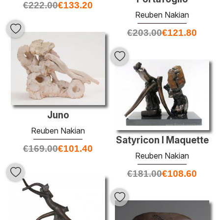
€
222.00
€
133.20
Reuben Nakian
€
203.00
€
121.80
Juno
Reuben Nakian
Satyricon I Maquette
€
169.00
€
101.40
Reuben Nakian
€
181.00
€
108.60