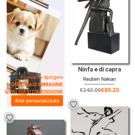
opere non sono solo decorazioni, ma veri e propri dialoghi
visivi che trasformano ogni ambiente, rendendolo un luogo
di eleganza e creatività. Scopri l'arte di Nakian e lasciati
avvolgere dalla sua inconfondibile bellezza.
Ninfa e di capra
Possiamo dipingere
Reuben Nakian
QUALSIASI IMMAGINE
€
142.00
€
85.20
QUALSIASI DIMENSIONE
Arte personalizzata