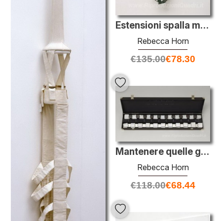
Estensioni spalla mobili
Rebecca Horn
€
135.00
€
78.30
Mantenere quelle gambe da toccano
Rebecca Horn
€
118.00
€
68.44