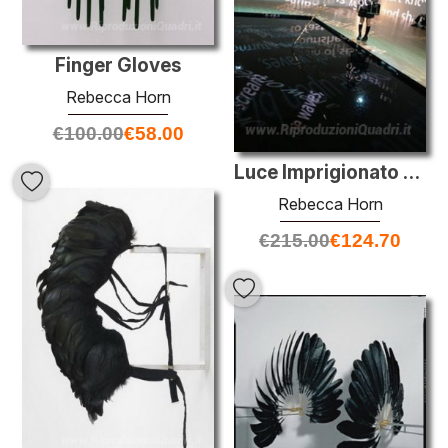
Finger Gloves
Rebecca Horn
€
100.00
€
58.00
Luce Imprigionato nel ventre della balena
Rebecca Horn
€
215.00
€
124.70