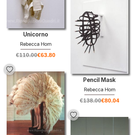
Unicorno
Rebecca Horn
€
110.00
€
63.80
Pencil Mask
Rebecca Horn
€
138.00
€
80.04