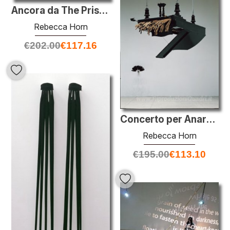
Ancora da The Prison Fan Feathered
Rebecca Horn
€
202.00
€
117.16
Concerto per Anarchy
Rebecca Horn
€
195.00
€
113.10