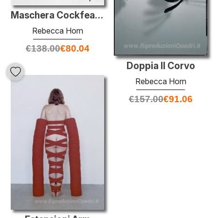
Maschera Cockfeather
Rebecca Horn
€
138.00
€
80.04
Doppia Il Corvo
Rebecca Horn
€
157.00
€
91.06