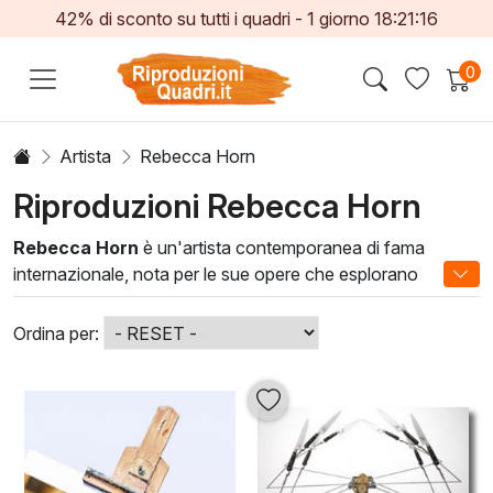
42% di sconto su tutti i quadri -
1
giorno
18:21:16
0
Artista
Rebecca Horn
Riproduzioni Rebecca Horn
Rebecca Horn
è un'artista contemporanea di fama
internazionale, nota per le sue opere che esplorano
l’intersezione tra corpo e spazio attraverso tecniche
innovative. Le sue pitture ad olio uniscono elementi astratti
Ordina per:
e figurativi, creando una dimensione visiva unica che invita
alla riflessione. Ogni opera trasmette un'emozione
profonda, rendendola ideale per chi desidera arricchire il
proprio ambiente con un tocco di arte significativa.
Le opere di Rebecca Horn possono trasformare qualsiasi
spazio, donando un'atmosfera affascinante e