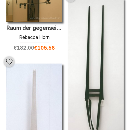
Raum der gegenseitigen Zerst?rung (Pistoles)
Rebecca Horn
€
182.00
€
105.56