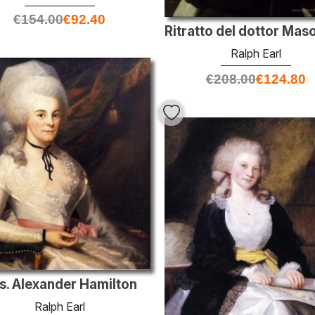
€
154.00
€
92.40
Ralph Earl
€
208.00
€
124.80
s. Alexander Hamilton
Ralph Earl