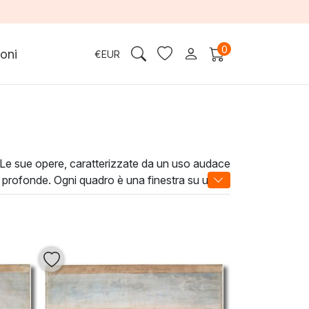
0
oni
€
EUR
o. Le sue opere, caratterizzate da un uso audace
i profonde. Ogni quadro è una finestra su un
si tratti di un soggiorno moderno o di un
e. Scoprire l’arte di Ralph Earl significa non