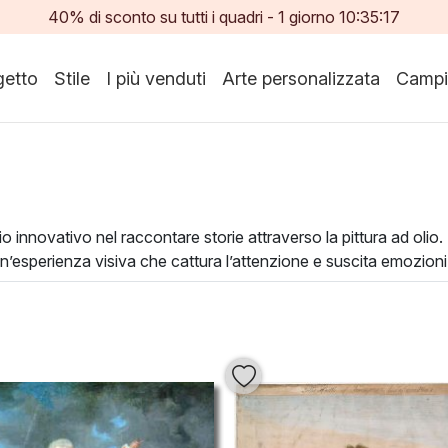
40% di sconto su tutti i quadri -
1
giorno
10:35:16
etto
Stile
I più venduti
Arte personalizzata
Campi
io innovativo nel raccontare storie attraverso la pittura ad oli
un’esperienza visiva che cattura l’attenzione e suscita emozion
 armoniosamente.
lsiasi ambiente, portando un tocco di eleganza e carattere. Che 
 di trasformare lo spazio, rendendolo più accogliente e stimolant
la propria vita con bellezza e ispirazione.