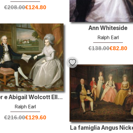
€
208.00
€
124.80
Ann Whiteside
Ralph Earl
€
138.00
€
82.80
Oliver e Abigail Wolcott Ellsworth
Ralph Earl
€
216.00
€
129.60
La famiglia Angus Nick