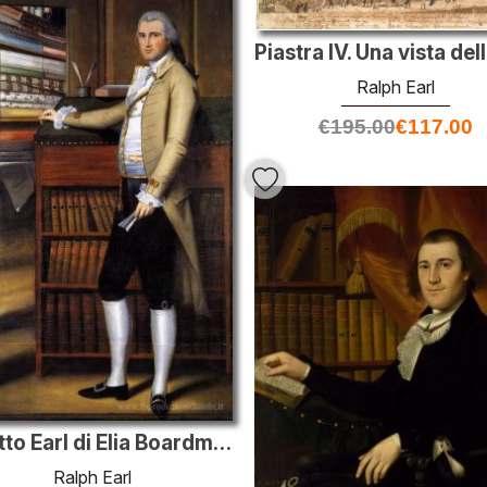
Ralph Earl
€
195.00
€
117.00
Ritratto Earl di Elia Boardman
Ralph Earl