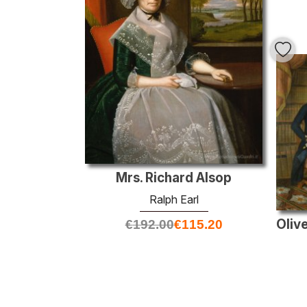
Mrs. Richard Alsop
Ralph Earl
€
192.00
€
115.20