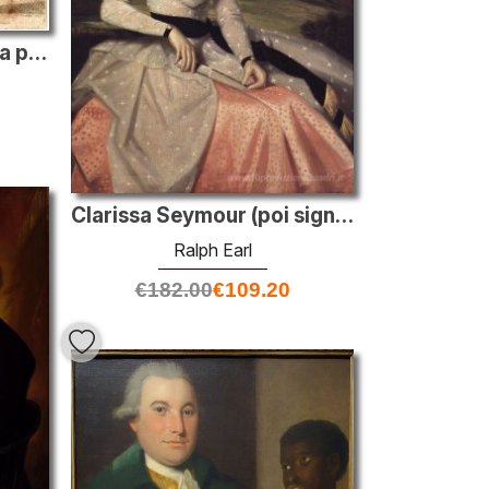
Piastra IV. Una vista della parte sud di Lexington
Clarissa Seymour (poi signora Truman Marsh)
Ralph Earl
€
182.00
€
109.20