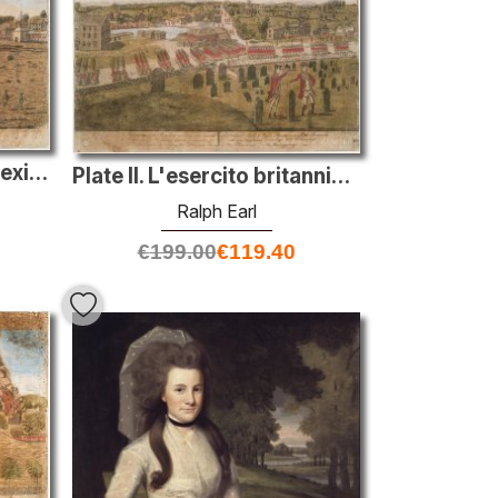
Piatto I. La battaglia di Lexington, 19 aprile 1775
Plate II. L'esercito britannico a Concord
Ralph Earl
€
199.00
€
119.40