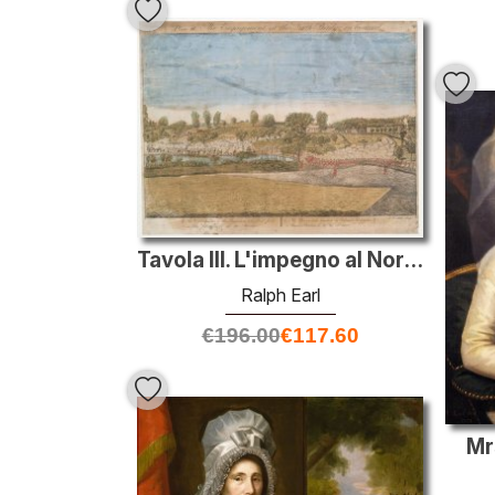
Tavola III. L'impegno al North Bridge a Concord
Ralph Earl
€
196.00
€
117.60
Mr