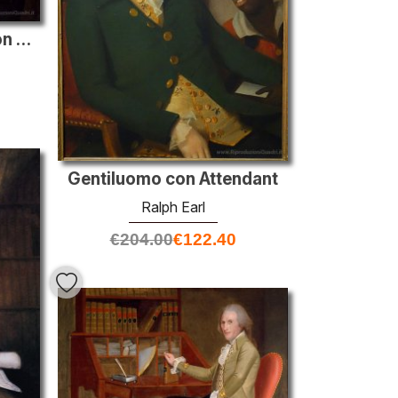
Ritratto del dottor Mason Fitch Cogswell
Gentiluomo con Attendant
Ralph Earl
€
204.00
€
122.40