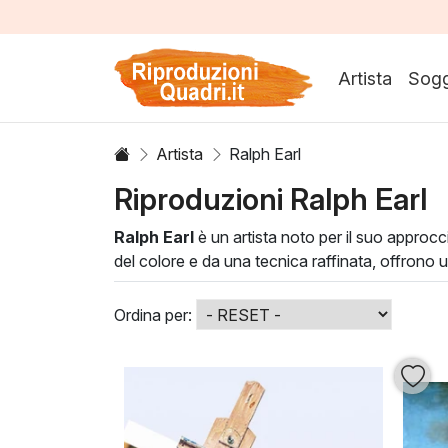
Artista
Sogg
Artista
Ralph Earl
Riproduzioni Ralph Earl
Ralph Earl
è un artista noto per il suo approcc
del colore e da una tecnica raffinata, offrono 
mondo unico, dove la luce e l’ombra danzano
Le tele di Earl si adattano perfettamente a qua
Ordina per:
ufficio classico, le sue creazioni sono in grado
solo abbellire un ambiente, ma anche arricchire 