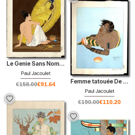
Le Genie Sans Nom. Coree
Paul Jacoulet
Femme tatouée De Falalap. Ouest Carolines
€
158.00
€
91.64
Paul Jacoulet
€
190.00
€
110.20