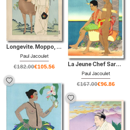
Longevite. Moppo, Coree
Paul Jacoulet
La Jeune Chef Saragan Et Son Forum Esclave, Tomil, Yap
€
182.00
€
105.56
Paul Jacoulet
€
167.00
€
96.86