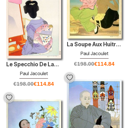
La Soupe Aux Huitres. Chinois
Paul Jacoulet
€
198.00
€
114.84
Le Specchio De Laque Rouge. Tokyo
Paul Jacoulet
€
198.00
€
114.84