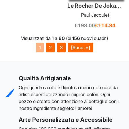
Le Rocher De Jokadj. Ponape, Est Carolines
Paul Jacoulet
€
198.00
€
114.84
Visualizzati da
1
a
60
(di
156
nuovi quadri)
1
2
3
[Succ. »]
Qualità Artigianale
Ogni quadro a olio è dipinto a mano con cura da
artisti esperti utilizzando i migliori colori. Ogni
pezzo è creato con attenzione ai dettagli e con il
nostro ingrediente segreto: l'amore!
Arte Personalizzata e Accessibile