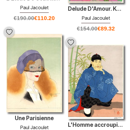
Paul Jacoulet
Delude D'Amour. Kusaie, Est Carolines
€
190.00
€
110.20
Paul Jacoulet
€
154.00
€
89.32
Une Parisienne
L'Homme accroupi. Chinois
Paul Jacoulet