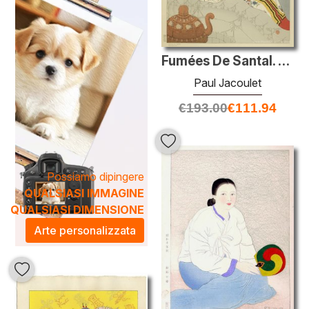
trasformando ogni ambiente in una galleria d'arte
evocativa. Scopri come un'opera di Jacoulet può elevare il
tuo spazio abitativo o lavorativo, creando un'armonia
Fumées De Santal. Mandchoukuo
visiva che incanta e ispira.
Paul Jacoulet
€
193.00
€
111.94
Possiamo dipingere
QUALSIASI IMMAGINE
QUALSIASI DIMENSIONE
Arte personalizzata