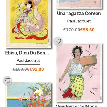
Una ragazza Corean
Paul Jacoulet
€
170.00
€
98.60
Ebisu, Dieu Du Bonheur Personnifie Par Une Courtisane Du Shimaba
Paul Jacoulet
€
160.00
€
92.80
Vendeuse De Mangues, Marianes