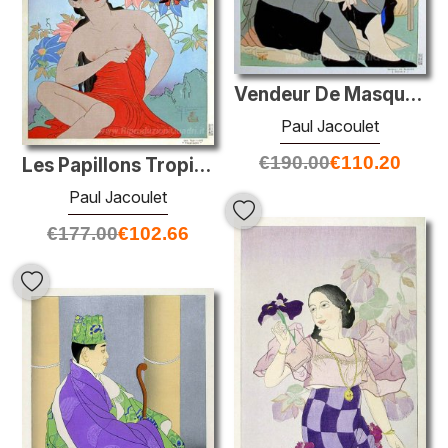
Vendeur De Masques. Chinois
Paul Jacoulet
€
190.00
€
110.20
Les Papillons Tropiques
Paul Jacoulet
€
177.00
€
102.66