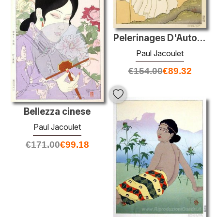
Pelerinages D'Automne. Isle De Sado, Japon
Paul Jacoulet
€
154.00
€
89.32
Bellezza cinese
Paul Jacoulet
€
171.00
€
99.18