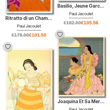
Basilio, Jeune Garcon de Saipan Tenat Des Coquillages. Marianes
Paul Jacoulet
Ritratto di un Chamorro Woman - Red
€
182.00
€
105.56
Paul Jacoulet
€
175.00
€
101.50
Joaquina Et Sa Mere Au Discorso Du Pere Pons. Rota, Marianne
Paul Jacoulet