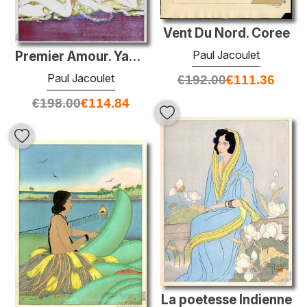
Vent Du Nord. Coree
Paul Jacoulet
Premier Amour. Yap, Ouest Carolines
Paul Jacoulet
€
192.00
€
111.36
€
198.00
€
114.84
La poetesse Indienne