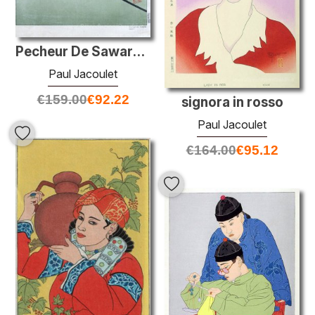
Pecheur De Sawara. Japon
Paul Jacoulet
€
159.00
€
92.22
signora in rosso
Paul Jacoulet
€
164.00
€
95.12