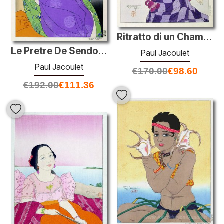
Ritratto di un Chamorro Woman - Viola
Le Pretre De Sendo-ji. Oiwake, Japon
Paul Jacoulet
Paul Jacoulet
€
170.00
€
98.60
€
192.00
€
111.36