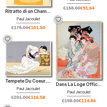
€
158.00
€
91.64
Ritratto di un Chamorro Woman - Arancione
Paul Jacoulet
€
175.00
€
101.50
Tempete Du Coeur. Seoul, Coree
Dans La Loge Officielle
Paul Jacoulet
Paul Jacoulet
€
201.00
€
116.58
€
198.00
€
114.84