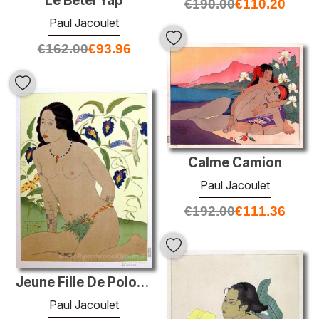
Le Betel Yap
€
190.00
€
110.20
Paul Jacoulet
€
162.00
€
93.96
Calme Camion
Paul Jacoulet
€
192.00
€
111.36
Jeune Fille De Polowat. Est Carolines
Paul Jacoulet