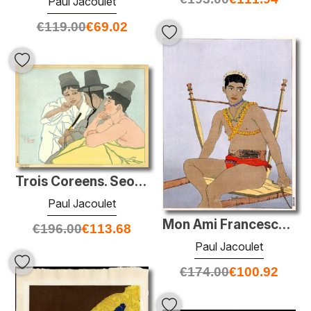
Paul Jacoulet
€
119.00
€
69.02
Trois Coreens. Seoul, Coree
Paul Jacoulet
Mon Ami Francesco Ogarto. Marianes
€
196.00
€
113.68
Paul Jacoulet
€
174.00
€
100.92