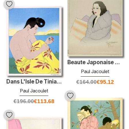
Beaute Japonaise Moderne. Kobe
Paul Jacoulet
Dans L'Isle De Tinian. Marianes
€
164.00
€
95.12
Paul Jacoulet
€
196.00
€
113.68