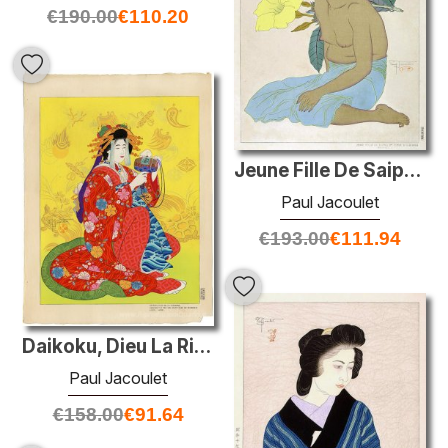
€
190.00
€
110.20
Jeune Fille De Saipan Et Fleurs D'Hibiscus. Marianes
Paul Jacoulet
€
193.00
€
111.94
Daikoku, Dieu La Richesse Personnifie Par Une Courtisane Du Shim
Paul Jacoulet
€
158.00
€
91.64