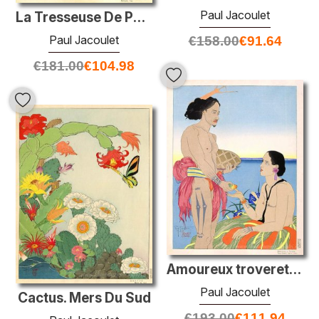
Paul Jacoulet
La Tresseuse De Paniers. Remoue, Yap
Paul Jacoulet
€
158.00
€
91.64
€
181.00
€
104.98
Amoureux troverete un Tarang Yap. Ouest Carolines
Paul Jacoulet
Cactus. Mers Du Sud
€
193.00
€
111.94