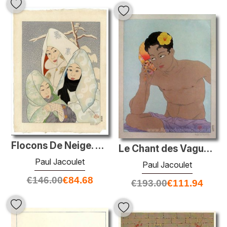
Flocons De Neige. Pengyong, Coree
Le Chant des Vagues. Ponape, Est Carolines
Paul Jacoulet
Paul Jacoulet
€
146.00
€
84.68
€
193.00
€
111.94