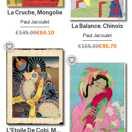
La Cruche, Mongolie
Paul Jacoulet
La Balance. Chinois
€
145.00
€
84.10
Paul Jacoulet
€
165.00
€
95.70
L'Etoile De Cobi. Mongole