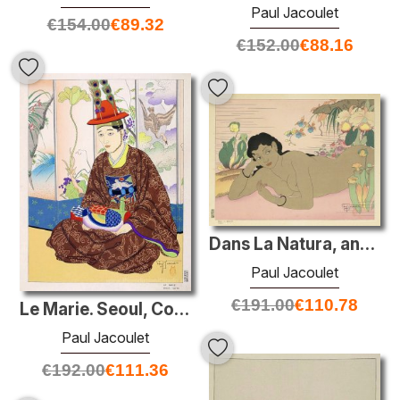
Paul Jacoulet
€
154.00
€
89.32
€
152.00
€
88.16
Dans La Natura, angur
Paul Jacoulet
€
191.00
€
110.78
Le Marie. Seoul, Coree
Paul Jacoulet
€
192.00
€
111.36