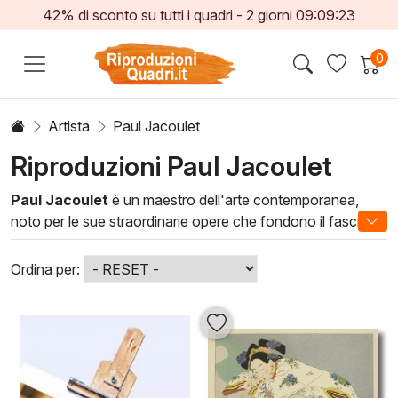
42% di sconto su tutti i quadri -
2
giorni
09:09:21
0
Artista
Paul Jacoulet
Riproduzioni Paul Jacoulet
Paul Jacoulet
è un maestro dell'arte contemporanea,
noto per le sue straordinarie opere che fondono il fascino
della cultura orientale con tecniche artistiche occidentali.
Le sue incisioni e le sue opere a olio si caratterizzano per la
Ordina per:
loro raffinatezza e per l'uso vibrante dei colori, che
catturano l'essenza delle scene esotiche e dei ritratti
delicati.
Paul Jacoulet sono ideali per arricchire l'atmosfera di
qualsiasi spazio, donando un tocco di eleganza e
originalità. Ogni dipinto racconta una storia unica,