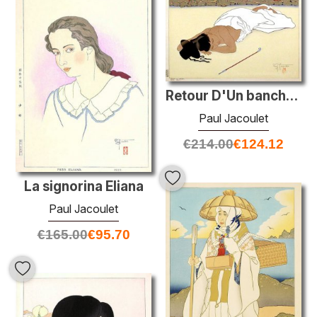
Retour D'Un banchetto. Seoul, Coree
Paul Jacoulet
€
214.00
€
124.12
La signorina Eliana
Paul Jacoulet
€
165.00
€
95.70