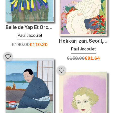
Belle de Yap Et Orchidees. Ouest Carolines
Paul Jacoulet
Hokkan-zan. Seoul, Coree
€
190.00
€
110.20
Paul Jacoulet
€
158.00
€
91.64