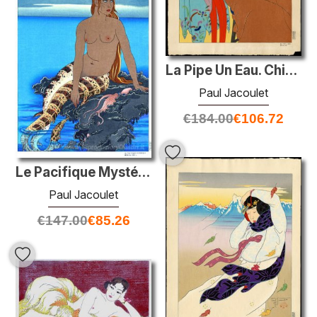
La Pipe Un Eau. Chinoise
Paul Jacoulet
€
184.00
€
106.72
Le Pacifique Mystérieux. Mers Du Sud
Paul Jacoulet
€
147.00
€
85.26