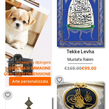
precisione e libertà espressiva. Aggiungere una delle sue
opere alla tua collezione non solo arricchisce il tuo spazio,
ma trasforma l'ambiente in un luogo di ispirazione e
bellezza. Scopri come l'arte di
Mustafa Rakim
può
elevare il tuo arredamento e conferire un tocco di eleganza
e personalità a ogni stanza.
Tekke Levha
Mustafa Rakim
Possiamo dipingere
QUALSIASI IMMAGINE
€
165.00
€
99.00
QUALSIASI DIMENSIONE
Arte personalizzata