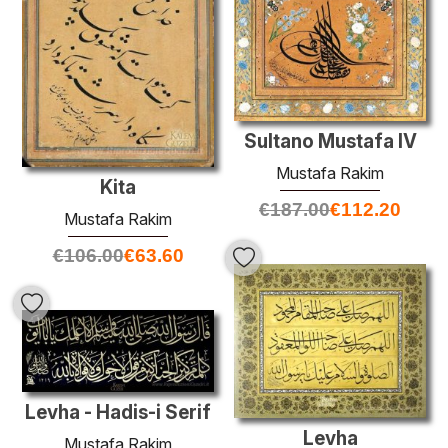
Sultano Mustafa IV
Mustafa Rakim
Kita
€
187.00
€
112.20
Mustafa Rakim
€
106.00
€
63.60
Levha - Hadis-i Serif
Levha
Mustafa Rakim