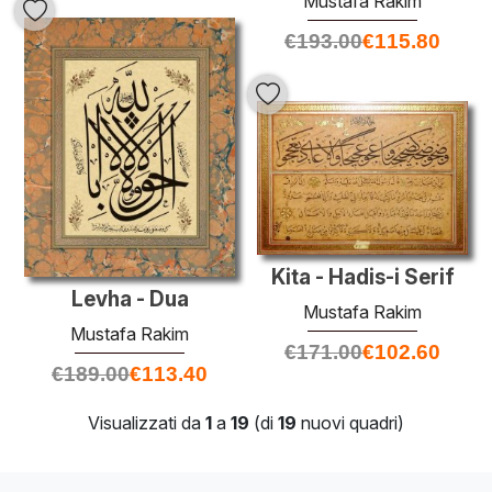
Mustafa Rakim
€
193.00
€
115.80
Kita - Hadis-i Serif
Levha - Dua
Mustafa Rakim
Mustafa Rakim
€
171.00
€
102.60
€
189.00
€
113.40
Visualizzati da
1
a
19
(di
19
nuovi quadri)