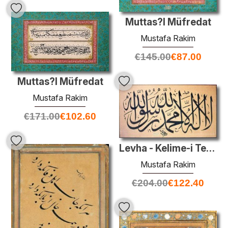
Muttas?l Müfredat
Mustafa Rakim
€
145.00
€
87.00
Muttas?l Müfredat
Mustafa Rakim
€
171.00
€
102.60
Levha - Kelime-i Tevhid
Mustafa Rakim
€
204.00
€
122.40