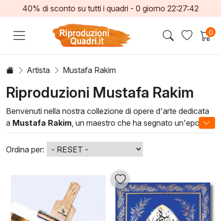
40% di sconto su tutti i quadri -
0
giorno
22:27:41
0
Artista
Mustafa Rakim
Riproduzioni Mustafa Rakim
Benvenuti nella nostra collezione di opere d'arte dedicata
a
Mustafa Rakim
, un maestro che ha segnato un'epoca
con il suo stile unico e innovativo. Le sue tele,
caratterizzate da vivaci colori e un uso magistrale della
Ordina per:
luce, offrono un'esperienza visiva che invita alla
contemplazione e all'ammirazione. Ogni opera racconta
una storia, catturando emozioni profonde che risuonano
nel cuore degli spettatori.
Le tecniche pittoriche di Rakim spaziano dall'iperrealismo
all'impressionismo, creando un equilibrio perfetto tra