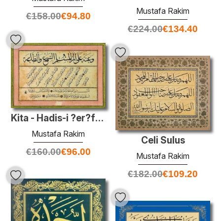
Mustafa Rakim
€
158.00
€
94.80
€
224.00
€
134.40
Kita - Hadis-i ?er?fler
Mustafa Rakim
Celi Sulus
€
160.00
€
96.00
Mustafa Rakim
€
182.00
€
109.20