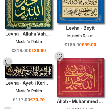
Levha - Beyit
Levha - Allahu Vahdeh?
Mustafa Rakim
Mustafa Rakim
€
165.00
€
99.00
€
216.00
€
129.60
Levha - Ayet-i Kerime
Mustafa Rakim
€
117.00
€
70.20
Allah - Muhammed (A.S.)