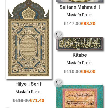
Sultano Mahmud II
Mustafa Rakim
€
147.00
€
88.20
Kitabe
Mustafa Rakim
€
110.00
€
66.00
Hilye-i Serif
Mustafa Rakim
€
119.00
€
71.40