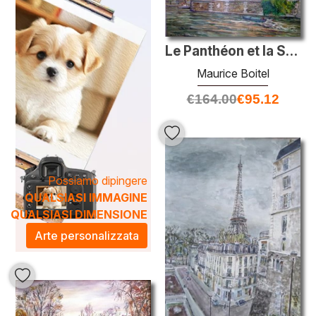
arricchire qualsiasi spazio, creando un'atmosfera calda e
invitante. I suoi dipinti si integrano armoniosamente sia in
ambienti moderni che tradizionali, offrendo un tocco di
Le Panthéon et la Seine
eleganza e raffinatezza. Scegliere un'opera di Boitel
Maurice Boitel
significa portare a casa un pezzo di arte che non solo
eleva l'estetica, ma invita anche alla riflessione e alla
€
164.00
€
95.12
contemplazione.
Possiamo dipingere
QUALSIASI IMMAGINE
QUALSIASI DIMENSIONE
Arte personalizzata