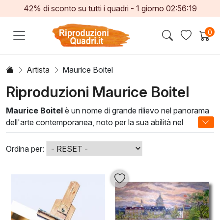
42% di sconto su tutti i quadri -
1
giorno
02:56:19
0
Artista
Maurice Boitel
Riproduzioni Maurice Boitel
Maurice Boitel
è un nome di grande rilievo nel panorama
dell'arte contemporanea, noto per la sua abilità nel
catturare la bellezza della vita quotidiana. Le sue opere,
ricche di colore e atmosfera, riflettono un profondo legame
Ordina per:
con la natura e la luce, rendendo ogni dipinto
un'esperienza visiva unica. Con uno stile che combina il
realismo classico a un tocco di impressionismo, Boitel
riesce a trasmettere emozioni autentiche attraverso le sue
opere.
Le
oleografie di Maurice Boitel
sono perfette per