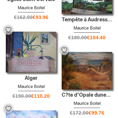
Maurice Boitel
€
162.00
€
93.96
Tempête à Audresselles
Maurice Boitel
€
180.00
€
104.40
Alger
Maurice Boitel
C?te d'Opale dunes au soleil couchant
€
190.00
€
110.20
Maurice Boitel
€
172.00
€
99.76