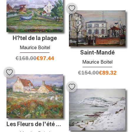
H?tel de la plage
Maurice Boitel
Saint-Mandé
€
168.00
€
97.44
Maurice Boitel
€
154.00
€
89.32
Les Fleurs de l'été - champ à Slack