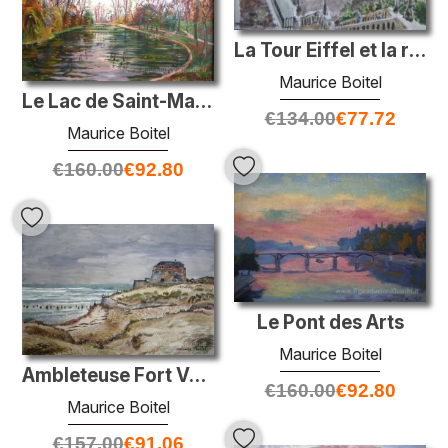
La Tour Eiffel et la rue de la manutention
Maurice Boitel
Le Lac de Saint-Mandé
€
134.00
€
77.72
Maurice Boitel
€
160.00
€
92.80
Le Pont des Arts
Maurice Boitel
Ambleteuse Fort Vauban
€
160.00
€
92.80
Maurice Boitel
€
157.00
€
91.06