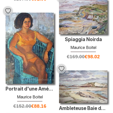
Spiaggia Noirda
Maurice Boitel
€
169.00
€
98.02
Portrait d'une Américaine
Maurice Boitel
€
152.00
€
88.16
Ambleteuse Baie de la Slack