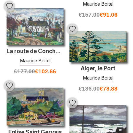
Maurice Boitel
€
157.00
€
91.06
La route de Conches dans un village
Maurice Boitel
Alger, le Port
€
177.00
€
102.66
Maurice Boitel
€
136.00
€
78.88
Eglise Saint Gervais