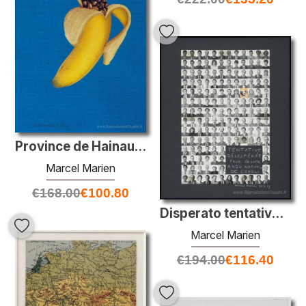
Province de Hainaut e Banane, Le Carnaval de Rio
Marcel Marien
€
168.00
€
100.80
Disperato tentativo di salvare Andy Warhol da Oblivion
Marcel Marien
€
194.00
€
116.40