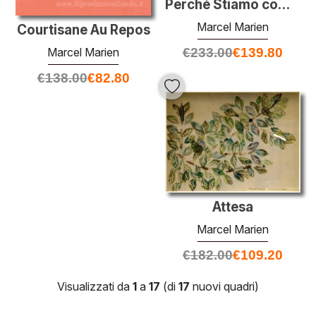
Perché Stiamo combattendo
Marcel Marien
Courtisane Au Repos
Marcel Marien
€
233.00
€
139.80
€
138.00
€
82.80
Attesa
Marcel Marien
€
182.00
€
109.20
Visualizzati da
1
a
17
(di
17
nuovi quadri)