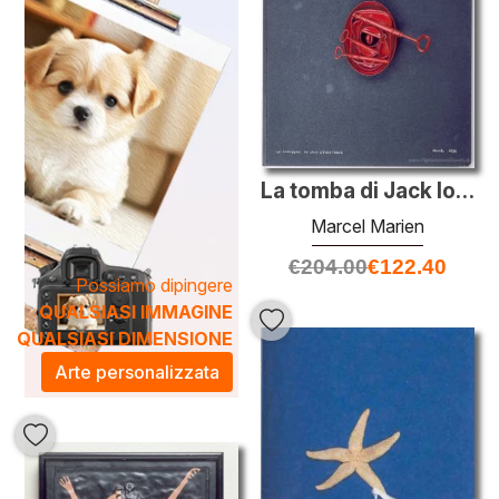
pezzo è pensato per integrarsi armoniosamente
nell'ambiente domestico o lavorativo, infondendo un
senso di eleganza e creatività. Scegli un dipinto di Marien
per trasformare il tuo spazio in una galleria d'arte
personale, capace di ispirare e suscitare emozioni.
La tomba di Jack lo Squartatore
Marcel Marien
€
204.00
€
122.40
Possiamo dipingere
QUALSIASI IMMAGINE
QUALSIASI DIMENSIONE
Arte personalizzata