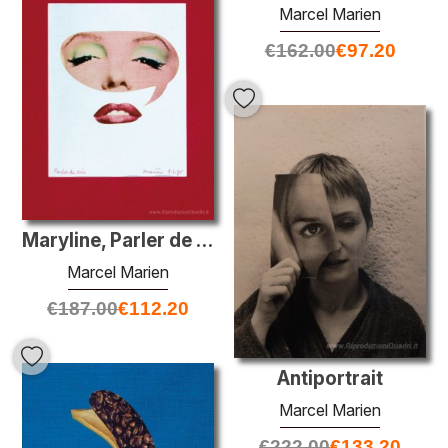
Marcel Marien
€
162.00
€
97.20
Maryline, Parler de soie
Marcel Marien
€
187.00
€
112.20
Antiportrait
Marcel Marien
€
222.00
€
133.20