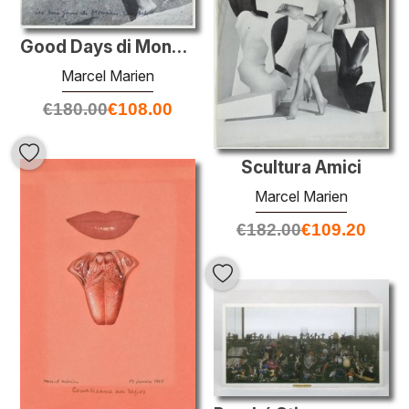
Good Days di Monsieur Courbet
Marcel Marien
€
180.00
€
108.00
Scultura Amici
Marcel Marien
€
182.00
€
109.20