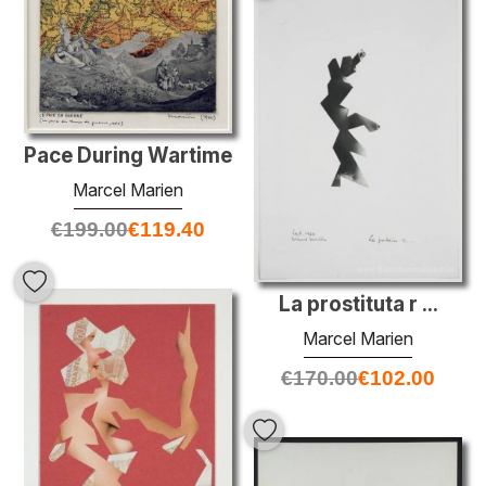
Pace During Wartime
Marcel Marien
€
199.00
€
119.40
La prostituta r ...
Marcel Marien
€
170.00
€
102.00