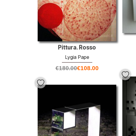
Pittura. Rosso
Lygia Pape
€
180.00
€
108.00