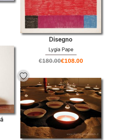
Disegno
Lygia Pape
€
180.00
€
108.00
bá