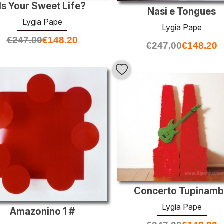
Is Your Sweet Life?
Nasi e Tongues
Lygia Pape
Lygia Pape
€
247.00
€
148.20
€
247.00
€
148.20
Concerto Tupinam
Lygia Pape
Amazonino 1 #