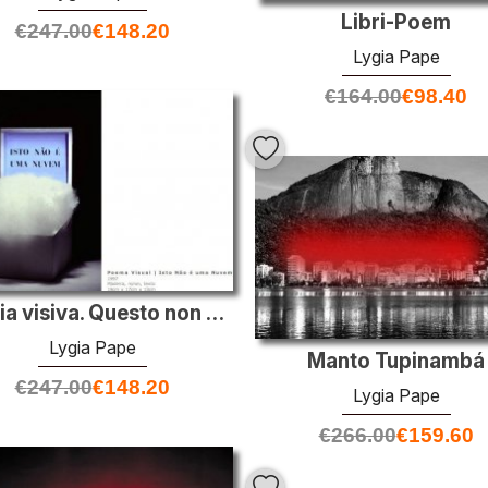
Libri-Poem
€
247.00
€
148.20
Lygia Pape
€
164.00
€
98.40
Poesia visiva. Questo non è un Nube
Lygia Pape
Manto Tupinambá
€
247.00
€
148.20
Lygia Pape
€
266.00
€
159.60