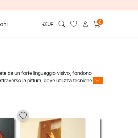
0
oni
€
EUR
ate da un forte linguaggio visivo, fondono
attraverso la pittura, dove utilizza tecniche
riflessione. La sua estetica dinamica non solo
a cultura. Scopri come queste straordinarie