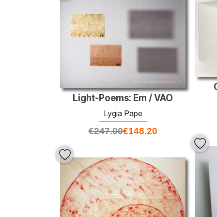
Light-Poems: Em / VAO
Lygia Pape
€
247.00
€
148.20