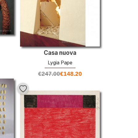
Casa nuova
Lygia Pape
€
247.00
€
148.20