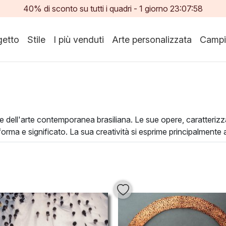
40% di sconto su tutti i quadri -
1
giorno
23:07:56
etto
Stile
I più venduti
Arte personalizzata
Campi
e dell'arte contemporanea brasiliana. Le sue opere, caratterizz
 forma e significato. La sua creatività si esprime principalmente 
dendo ogni opera un'esperienza sensoriale unica.
ormare qualsiasi spazio, infondendo un'atmosfera di intimità e 
rvatori a esplorare tematiche profonde legate all'identità e all
o di avanguardia al tuo ambiente.