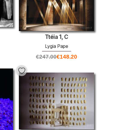
Ttéia 1, C
Lygia Pape
€
247.00
€
148.20