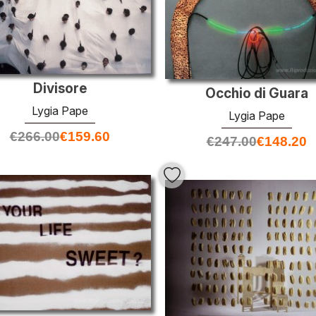
Divisore
Occhio di Guara
Lygia Pape
Lygia Pape
€
266.00
€
159.60
€
247.00
€
148.20