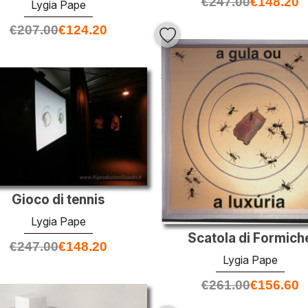
€
247.00
€
148.20
Lygia Pape
€
207.00
€
124.20
Gioco di tennis
Lygia Pape
Scatola di Formich
€
247.00
€
148.20
Lygia Pape
€
261.00
€
156.60