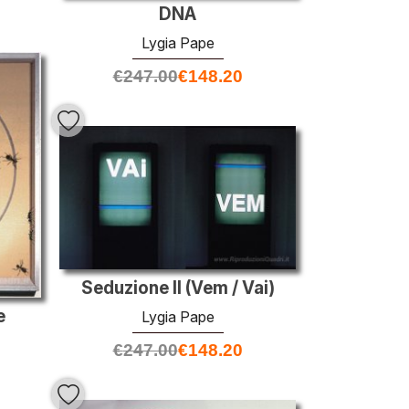
DNA
Lygia Pape
€
247.00
€
148.20
Seduzione II (Vem / Vai)
e
Lygia Pape
€
247.00
€
148.20