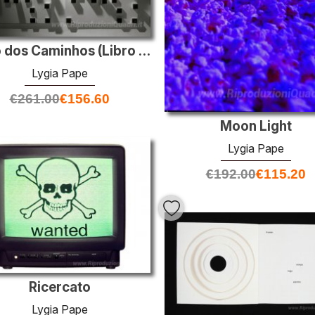
Livro dos Caminhos (Libro dei tracciati)
Lygia Pape
€
261.00
€
156.60
Moon Light
Lygia Pape
€
192.00
€
115.20
Ricercato
Lygia Pape