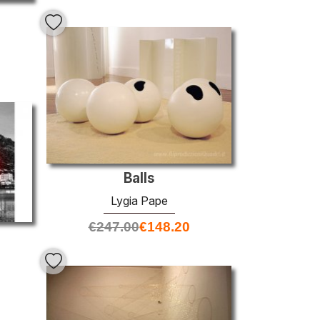
Balls
Lygia Pape
€
247.00
€
148.20