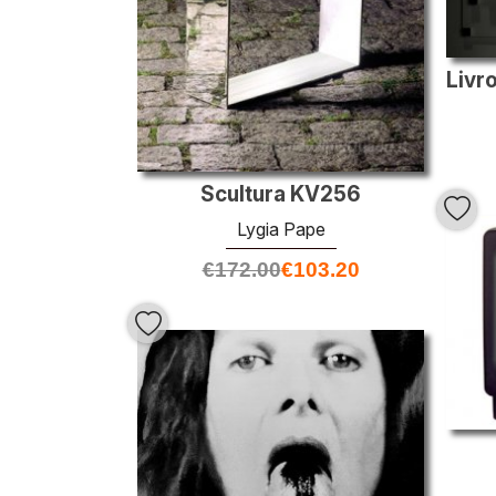
Scultura KV256
Lygia Pape
€
172.00
€
103.20