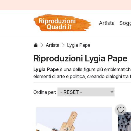
Artista
Sogg
Artista
Lygia Pape
Riproduzioni Lygia Pape
Lygia Pape
è una delle figure più emblematich
elementi di arte e politica, creando dialoghi tra
innovative e materiali non convenzionali, ren
Le
pitture di Lygia Pape
sono capaci di trasf
Ordina per:
arricchisce l'ambiente, ma invita anche gli osse
opere possono dare vita, personalità e un tocc