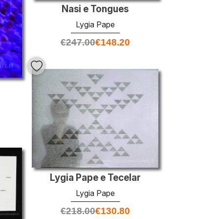
Nasi e Tongues
Lygia Pape
€
247.00
€
148.20
Lygia Pape e Tecelar
Lygia Pape
€
218.00
€
130.80