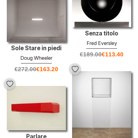
Senza titolo
Fred Eversley
Sole Stare in piedi
€
189.00
€
113.40
Doug Wheeler
€
272.00
€
163.20
Parlare