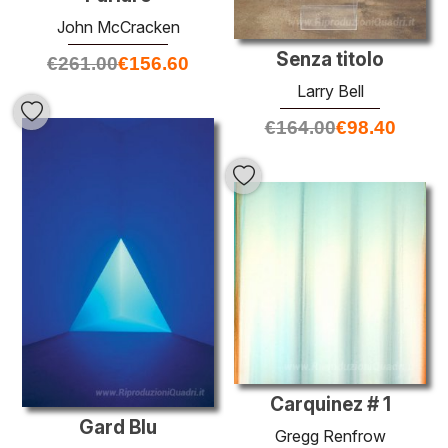
John McCracken
Senza titolo
€
261.00
€
156.60
Larry Bell
€
164.00
€
98.40
Carquinez # 1
Gard Blu
Gregg Renfrow