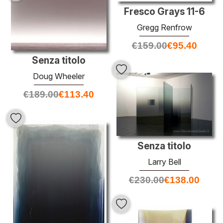
Fresco Grays 11-6
Gregg Renfrow
€
159.00
€
95.40
Senza titolo
Doug Wheeler
€
189.00
€
113.40
Senza titolo
Larry Bell
€
230.00
€
138.00