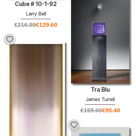
Cube # 10-1-92
Larry Bell
€
216.00
€
129.60
Tra Blu
James Turrell
€
159.00
€
95.40