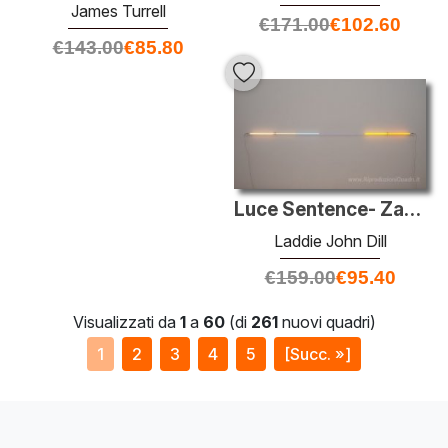
James Turrell
€
171.00
€
102.60
€
143.00
€
85.80
Luce Sentence- Zafferano
Laddie John Dill
€
159.00
€
95.40
Visualizzati da
1
a
60
(di
261
nuovi quadri)
1
2
3
4
5
[Succ. »]