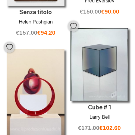
Fred Eversley
€
150.00
€
90.00
Senza titolo
Helen Pashgian
€
157.00
€
94.20
Cube # 1
Larry Bell
€
171.00
€
102.60