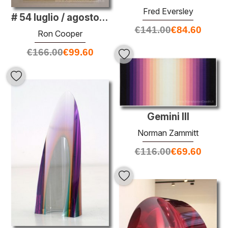
Fred Eversley
# 54 luglio / agosto 2 ° livello di densità
€
141.00
€
84.60
Ron Cooper
€
166.00
€
99.60
Gemini III
Norman Zammitt
€
116.00
€
69.60