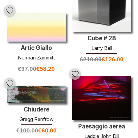
Cube # 28
Artic Giallo
Larry Bell
Norman Zammitt
€
210.00
€
126.00
€
97.00
€
58.20
Chiudere
Gregg Renfrow
Paesaggio aerea
€
100.00
€
60.00
Laddie John Dill