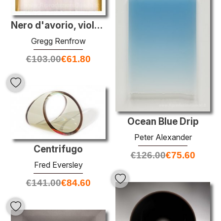
Nero d'avorio, viola, giallo-verde
Gregg Renfrow
€
103.00
€
61.80
Ocean Blue Drip
Peter Alexander
Centrifugo
€
126.00
€
75.60
Fred Eversley
€
141.00
€
84.60