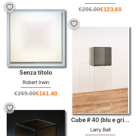
€
206.00
€
123.60
Senza titolo
Robert Irwin
€
269.00
€
161.40
Cube # 40 (blu e grigio chiaro)
Larry Bell