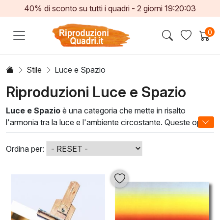
40% di sconto su tutti i quadri -
2
giorni
19:20:01
0
Stile
Luce e Spazio
Riproduzioni Luce e Spazio
Luce e Spazio
è una categoria che mette in risalto
l'armonia tra la luce e l'ambiente circostante. Queste opere
affascinanti catturano l'essenza della luce naturale e
artificiale, creando atmosfere uniche che trasformano ogni
Ordina per:
spazio. Gli artisti che lavorano in questo stile utilizzano
tecniche di contrasto e sfumatura per evocare sensazioni
di profondità e apertura, offrendo un viaggio visivo
attraverso le emozioni.
Luce e Spazio arricchisce gli interni, conferendo vita e
carattere a qualsiasi ambiente. Che si tratti di un soggiorno,