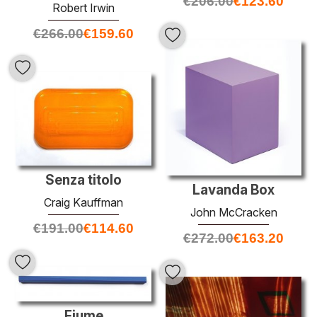
€
206.00
€
123.60
Robert Irwin
€
266.00
€
159.60
Senza titolo
Lavanda Box
Craig Kauffman
John McCracken
€
191.00
€
114.60
€
272.00
€
163.20
Fiume