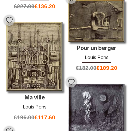
€
227.00
€
136.20
Pour un berger
Louis Pons
€
182.00
€
109.20
Ma ville
Louis Pons
€
196.00
€
117.60