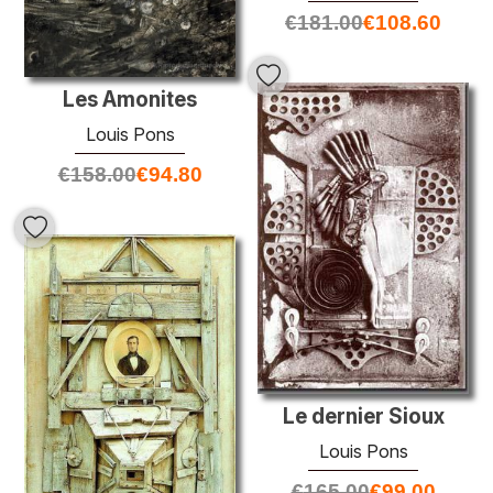
€
181.00
€
108.60
Les Amonites
Louis Pons
€
158.00
€
94.80
Le dernier Sioux
Louis Pons
€
165.00
€
99.00