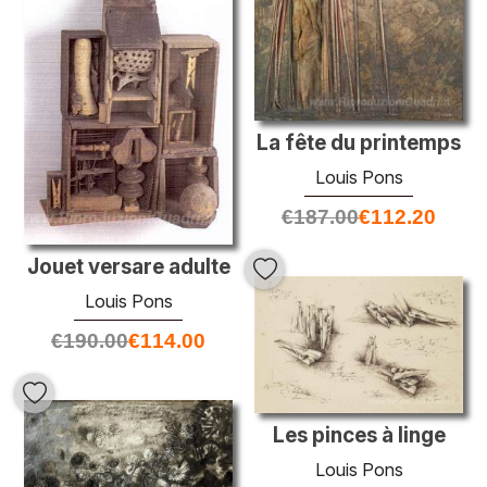
La fête du printemps
Louis Pons
€
187.00
€
112.20
Jouet versare adulte
Louis Pons
€
190.00
€
114.00
Les pinces à linge
Louis Pons