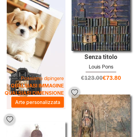
personali, infondendo ogni ambiente con un tocco di
eleganza e sofisticatezza che incanta e ispira.
Senza titolo
Louis Pons
€
123.00
€
73.80
Possiamo dipingere
QUALSIASI IMMAGINE
QUALSIASI DIMENSIONE
Arte personalizzata