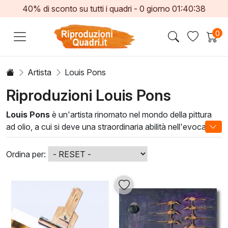
40% di sconto su tutti i quadri -
0
giorno
01:40:37
0
Artista
Louis Pons
Riproduzioni Louis Pons
Louis Pons
è un'artista rinomato nel mondo della pittura
ad olio, a cui si deve una straordinaria abilità nell'evocare
emozioni attraverso l'uso sapiente del colore e della luce.
Le sue opere, caratterizzate da uno stile distintivo, sono
Ordina per:
un'esplosione di creatività e riflessione, perfettamente in
grado di catturare l'attenzione e stimolare la mente.
Questi dipinti non solo arricchiscono l'estetica degli spazi,
ma portano anche un senso di intimità e calore, creando
un'atmosfera unica. Scegliendo un'opera di
Louis Pons
, i
clienti possono trasformare le loro case in gallerie d'arte