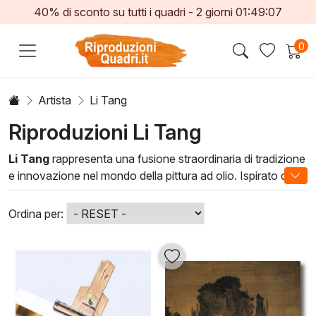
40% di sconto su tutti i quadri -
2
giorni
01:49:07
0
Artista
Li Tang
Riproduzioni Li Tang
Li Tang
rappresenta una fusione straordinaria di tradizione
e innovazione nel mondo della pittura ad olio. Ispirato dalla
bellezza della natura e dall'eleganza della vita quotidiana,
ogni opera cattura l'essenza di momenti fugaci
Ordina per:
trasformandoli in eternità. Con una maestria nella
suddivisione dei colori e una sensibilità unica per la luce, Li
Tang offre pezzi che non solo decorano, ma raccontano
storie.