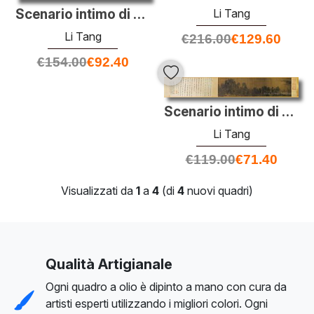
Li Tang
Scenario intimo di fiume e montagne (particolare)
Li Tang
€
216.00
€
129.60
€
154.00
€
92.40
Scenario intimo di fiume e montagne
Li Tang
€
119.00
€
71.40
Visualizzati da
1
a
4
(di
4
nuovi quadri)
Qualità Artigianale
Ogni quadro a olio è dipinto a mano con cura da
artisti esperti utilizzando i migliori colori. Ogni