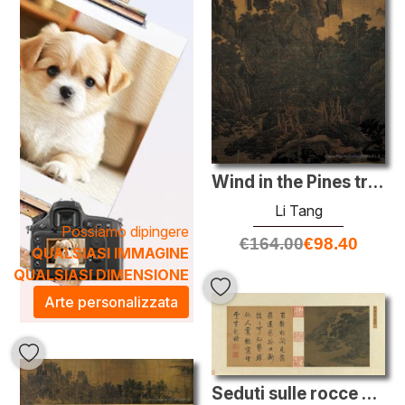
Wind in the Pines tra una miriade Valli
Li Tang
Possiamo dipingere
€
164.00
€
98.40
QUALSIASI IMMAGINE
QUALSIASI DIMENSIONE
Arte personalizzata
Seduti sulle rocce a guardare il Mist