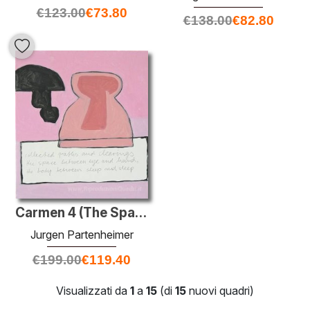
€
123.00
€
73.80
€
138.00
€
82.80
Carmen 4 (The Space Between)
Jurgen Partenheimer
€
199.00
€
119.40
Visualizzati da
1
a
15
(di
15
nuovi quadri)