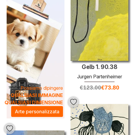
Le
pittura a olio di Jurgen Partenheimer
è ideale per
chi desidera arricchire il proprio spazio con un tocco di
eleganza e sofisticatezza. I suoi lavori non solo
abbelliscono l'ambiente, ma creano anche un'atmosfera
artistica stimolante, perfetta per case, uffici o gallerie.
Investire in queste opere è un'opportunità per possedere
un pezzo di bellezza e significato, trasformando ogni
stanza in una celebrazione del talento e della creatività.
Gelb 1. 90.38
Jurgen Partenheimer
€
123.00
€
73.80
Possiamo dipingere
QUALSIASI IMMAGINE
QUALSIASI DIMENSIONE
Arte personalizzata