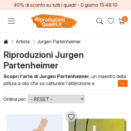
40% di sconto su tutti i quadri -
0
giorno
15:48:10
0
Artista
Jurgen Partenheimer
Riproduzioni Jurgen
Partenheimer
Scopri l'arte di Jurgen Partenheimer
, un maestro della
pittura a olio che sa catturare l'attenzione e
l'immaginazione. Le sue opere, caratterizzate da una
profonda ricerca di equilibrio tra forma e colore, offrono un
Ordina per:
viaggio visivo nell'astrazione e nell'espressionismo,
invitando lo spettatore a riflettere e a sentire. Ogni dipinto è
un'interpretazione unica della realtà, espressa tramite
pennellate audaci e composizioni armoniose.