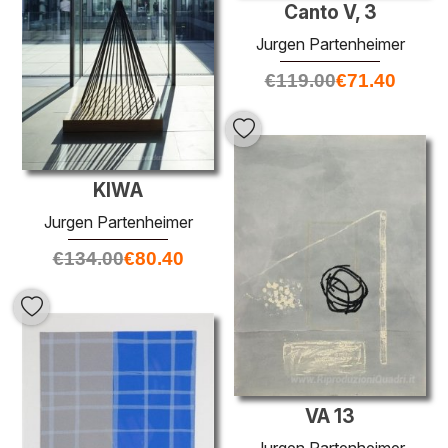
Canto V, 3
Jurgen Partenheimer
€
119.00
€
71.40
KIWA
Jurgen Partenheimer
€
134.00
€
80.40
VA 13