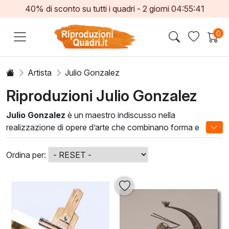
40% di sconto su tutti i quadri -
2
giorni
04:55:40
0
Artista
Julio Gonzalez
Riproduzioni Julio Gonzalez
Julio Gonzalez
è un maestro indiscusso nella
realizzazione di opere d’arte che combinano forma e
colore con una sensibilità unica. Le sue tele, caratterizzate
da una profonda esplorazione della luce e della texture,
Ordina per:
catturano l’attenzione di chiunque le osservi, trasformando
lo spazio in cui sono esposte. Ogni dipinto racconta una
storia, evocando emozioni e riflessioni che trascendono il
tempo.
Utilizzando una varietà di tecniche, Gonzalez si distingue
nel panorama artistico per la sua capacità di fondere stili