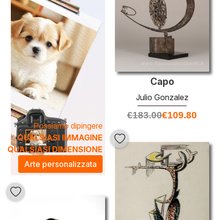
tradizionali e contemporanei, creando opere che si
adattano perfettamente a qualsiasi ambiente. Scegliere
un’opera di
Julio Gonzalez
non è solo una scelta estetica,
ma un modo per arricchire la propria casa con un pezzo di
cultura e bellezza senza tempo.
Capo
Julio Gonzalez
€
183.00
€
109.80
Possiamo dipingere
QUALSIASI IMMAGINE
QUALSIASI DIMENSIONE
Arte personalizzata