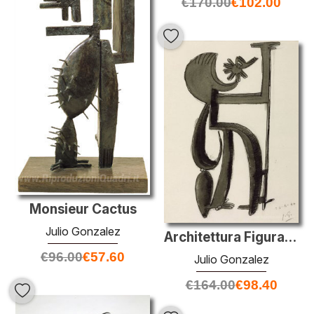
€
170.00
€
102.00
Monsieur Cactus
Julio Gonzalez
Architettura Figura n ° 2
€
96.00
€
57.60
Julio Gonzalez
€
164.00
€
98.40