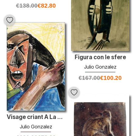
€
138.00
€
82.80
Figura con le sfere
Julio Gonzalez
€
167.00
€
100.20
Visage criant A La Grande principale
Julio Gonzalez