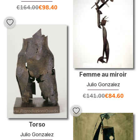
€
164.00
€
98.40
Femme au miroir
Julio Gonzalez
€
141.00
€
84.60
Torso
Julio Gonzalez