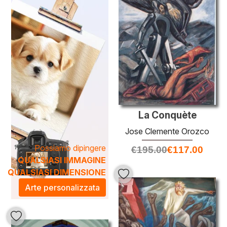
qualsiasi spazio in un ambiente ricco di cultura e storia.
Scegliere un'opera di Orozco non solo arricchisce il
proprio arredamento, ma contribuisce anche a creare
un'atmosfera vibrante e riflessiva, perfetta per stimolare la
conversazione e l'ispirazione.
La Conquète
Jose Clemente Orozco
Possiamo dipingere
€
195.00
€
117.00
QUALSIASI IMMAGINE
QUALSIASI DIMENSIONE
Arte personalizzata