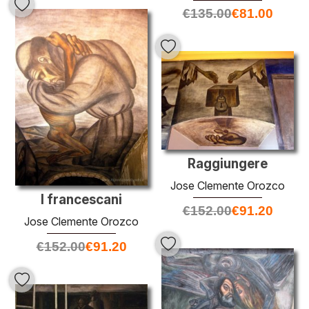
€
135.00
€
81.00
Raggiungere
Jose Clemente Orozco
I francescani
€
152.00
€
91.20
Jose Clemente Orozco
€
152.00
€
91.20