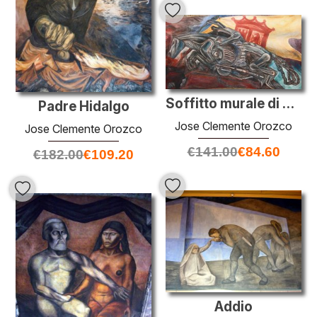
Soffitto murale di Hospicio Caba?as
Padre Hidalgo
Jose Clemente Orozco
Jose Clemente Orozco
€
141.00
€
84.60
€
182.00
€
109.20
Addio