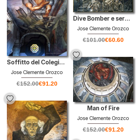
Dive Bomber e serbatoio
Jose Clemente Orozco
€
101.00
€
60.60
Soffitto del Colegio de San Ildefonso
Jose Clemente Orozco
€
152.00
€
91.20
Man of Fire
Jose Clemente Orozco
€
152.00
€
91.20