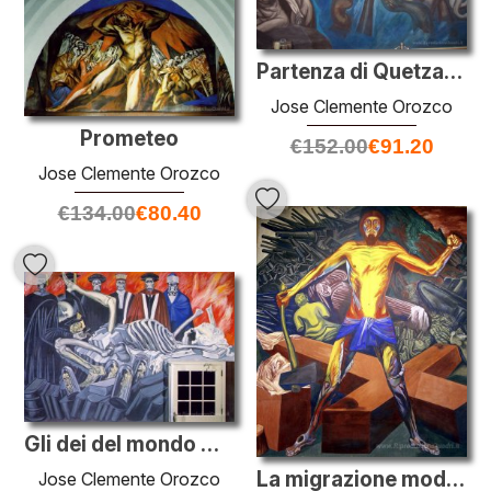
Partenza di Quetzalcoatl - L'epopea della civiltà americana
Jose Clemente Orozco
Prometeo
€
152.00
€
91.20
Jose Clemente Orozco
€
134.00
€
80.40
Gli dei del mondo moderno - l'epopea della civiltà americana
La migrazione moderna dello Spirito - L'epopea di civiltà americ
Jose Clemente Orozco