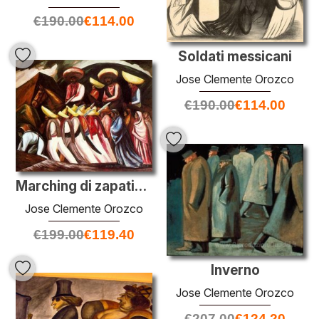
€
190.00
€
114.00
Soldati messicani
Jose Clemente Orozco
€
190.00
€
114.00
Marching di zapatista
Jose Clemente Orozco
€
199.00
€
119.40
Inverno
Jose Clemente Orozco
€
207.00
€
124.20