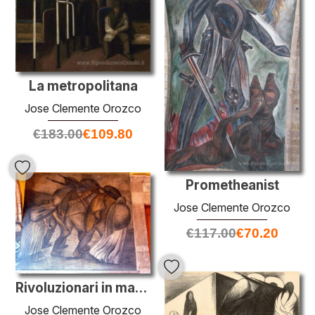
La metropolitana
Jose Clemente Orozco
€
183.00
€
109.80
Prometheanist
Jose Clemente Orozco
€
117.00
€
70.20
Rivoluzionari in marcia
Jose Clemente Orozco