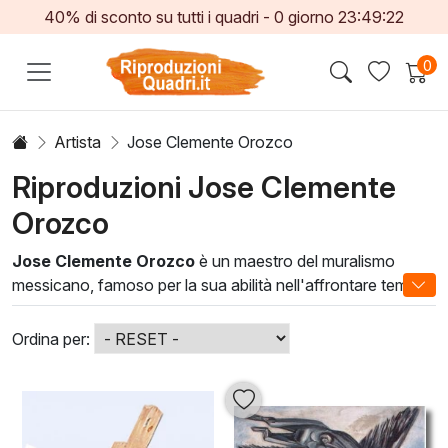
40% di sconto su tutti i quadri -
0
giorno
23:49:21
0
Artista
Jose Clemente Orozco
Riproduzioni Jose Clemente
Orozco
Jose Clemente Orozco
è un maestro del muralismo
messicano, famoso per la sua abilità nell'affrontare temi
sociali e politici attraverso la sua arte. Le sue opere,
caratterizzate da forti contrasti cromatici e figure
Ordina per:
espressive, riflettono le tensioni del suo tempo e offrono
uno sguardo profondo sulla condizione umana.
Le
olio su tela
di Orozco sono una fusione di tecniche
innovative e stili visivi audaci, capaci di trasformare