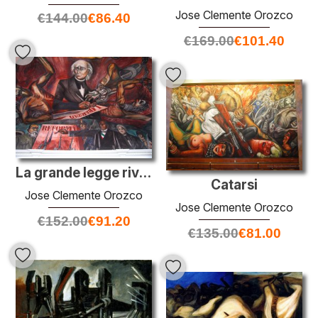
Jose Clemente Orozco
€
144.00
€
86.40
€
169.00
€
101.40
La grande legge rivoluzionaria messicana e la libertà degli schi
Catarsi
Jose Clemente Orozco
Jose Clemente Orozco
€
152.00
€
91.20
€
135.00
€
81.00