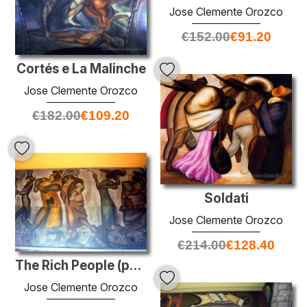
Jose Clemente Orozco
€
152.00
€
91.20
Cortés e La Malinche
Jose Clemente Orozco
€
182.00
€
109.20
Soldati
Jose Clemente Orozco
€
214.00
€
128.40
The Rich People (particolare)
Jose Clemente Orozco