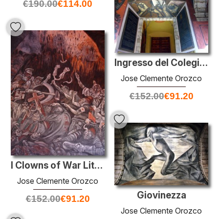
€
190.00
€
114.00
Ingresso del Colegio de San Ildefonso
Jose Clemente Orozco
€
152.00
€
91.20
I Clowns of War Litigare in Hell
Jose Clemente Orozco
Giovinezza
€
152.00
€
91.20
Jose Clemente Orozco