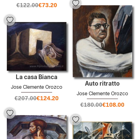
€
122.00
€
73.20
La casa Bianca
Auto ritratto
Jose Clemente Orozco
Jose Clemente Orozco
€
207.00
€
124.20
€
180.00
€
108.00