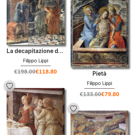
La decapitazione di Giovanni il Baptis
Filippo Lippi
€
198.00
€
118.80
Pietà
Filippo Lippi
€
133.00
€
79.80