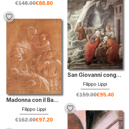
€
148.00
€
88.80
San Giovanni congedandosi dai suoi genitori (particolare)
Filippo Lippi
€
159.00
€
95.40
Madonna con il Bambino e due Angeli
Filippo Lippi
€
162.00
€
97.20