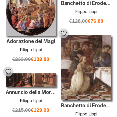
Banchetto di Erode: Danza di Salomè
Filippo Lippi
€
128.00
€
76.80
Adorazione dei Magi
Filippo Lippi
€
233.00
€
139.80
Annuncio della Morte della Vergine
Filippo Lippi
Banchetto di Erode: Danza di Salomè (particolare)
€
215.00
€
129.00
Filippo Lippi