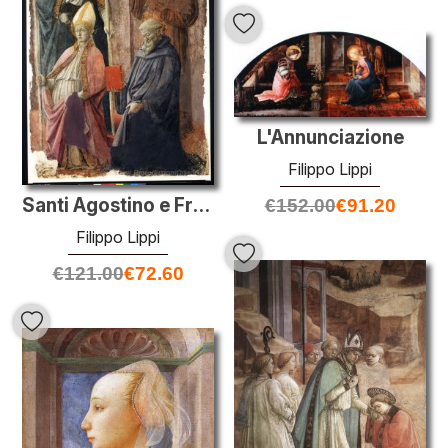
L'Annunciazione
Filippo Lippi
Santi Agostino e Francesco, un Santo Vescovo e San Benedetto
€
152.00
€
91.20
Filippo Lippi
€
121.00
€
72.60