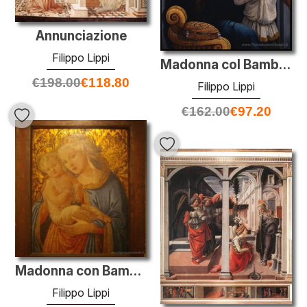
Annunciazione
Filippo Lippi
Madonna col Bambino e due Angeli
€
198.00
€
118.80
Filippo Lippi
€
162.00
€
97.20
Madonna con Bambino
Filippo Lippi