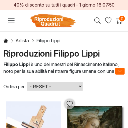
40% di sconto su tutti i quadri -
1
giorno
16:07:47
0
Artista
Filippo Lippi
Riproduzioni Filippo Lippi
Filippo Lippi
è uno dei maestri del Rinascimento italiano,
noto per la sua abilità nel ritrarre figure umane con una
straordinaria attenzione ai dettagli e alla bellezza. Le sue
opere sono caratterizzate da una luce soffusa e da colori
Ordina per:
ricchi, che creano atmosfere intime e suggestive. Lippi ha
rivoluzionato la pittura sacra, introducendo un’umanità
palpabile nei suoi soggetti divini.
Filippo Lippi non significa solo abbellire uno spazio, ma
anche arricchirlo di storie e significati. Ogni dipinto
racconta di spiritualità e bellezza, rendendo qualsiasi