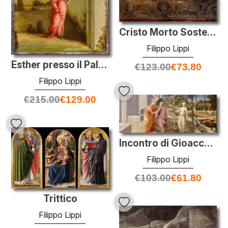
Cristo Morto Sostenuto da Maria e San Giovanni Evangelista
Filippo Lippi
Esther presso il Palace Gate
€
123.00
€
73.80
Filippo Lippi
€
215.00
€
129.00
Incontro di Gioacchino e Anna alla Porta Aurea
Filippo Lippi
€
103.00
€
61.80
Trittico
Filippo Lippi