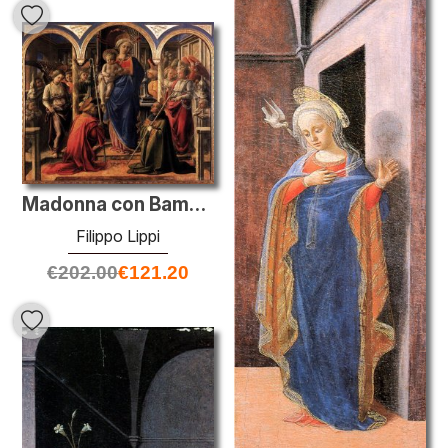
Madonna con Bambino e San Frediano e S. Agostino
Filippo Lippi
€
202.00
€
121.20