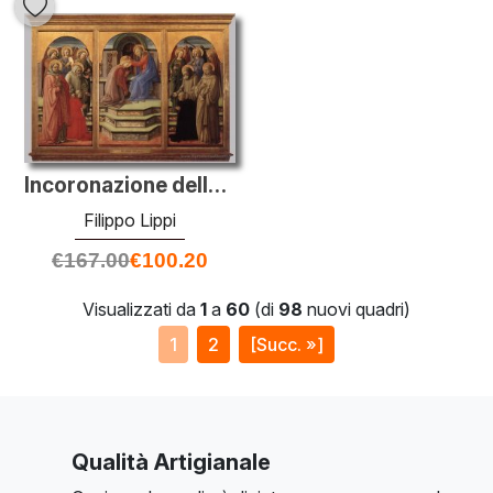
Incoronazione della Vergine
Filippo Lippi
€
167.00
€
100.20
Visualizzati da
1
a
60
(di
98
nuovi quadri)
1
2
[Succ. »]
Qualità Artigianale