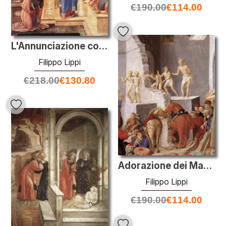
€
190.00
€
114.00
L'Annunciazione con due Inginocchiarsi donatori
Filippo Lippi
€
218.00
€
130.80
Adorazione dei Magi (particolare)
Filippo Lippi
€
190.00
€
114.00