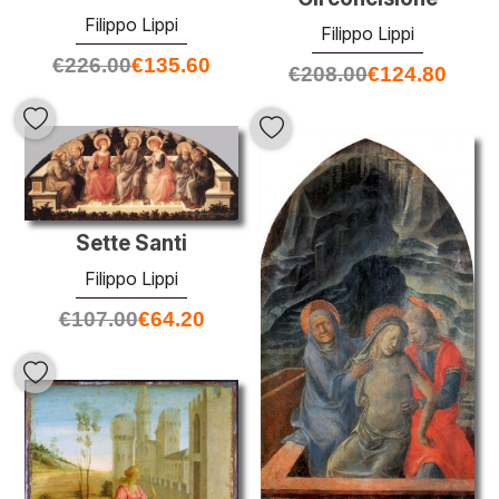
Filippo Lippi
Filippo Lippi
€
226.00
€
135.60
€
208.00
€
124.80
Sette Santi
Filippo Lippi
€
107.00
€
64.20