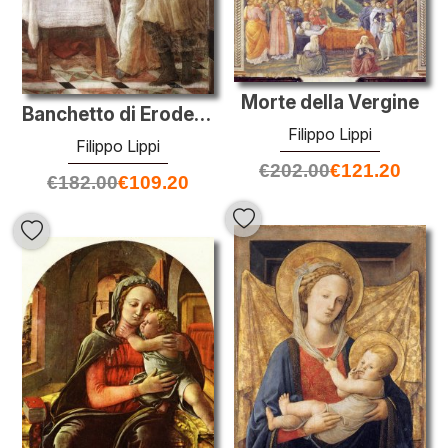
Morte della Vergine
Banchetto di Erode: Danza di Salomè (particolare)
Filippo Lippi
Filippo Lippi
€
202.00
€
121.20
€
182.00
€
109.20