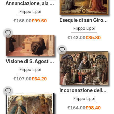
Annunciazione, ala sinistra
Filippo Lippi
Esequie di san Girolamo
€
166.00
€
99.60
Filippo Lippi
€
143.00
€
85.80
Visione di S. Agostino
Filippo Lippi
€
107.00
€
64.20
Incoronazione della Vergine
Filippo Lippi
€
164.00
€
98.40