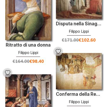
Disputa nella Sinagoga (particolare)
Filippo Lippi
€
171.00
€
102.60
Ritratto di una donna
Filippo Lippi
€
164.00
€
98.40
Conferma della Regola carmelitana
Filippo Lippi