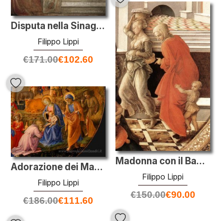
Disputa nella Sinagoga (particolare)
Filippo Lippi
€
171.00
€
102.60
Madonna con il Bambino e Storie di S. Anna (particolare)
Adorazione dei Magi (particolare)
Filippo Lippi
Filippo Lippi
€
150.00
€
90.00
€
186.00
€
111.60