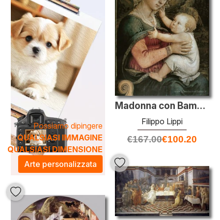
ambiente più sofisticato e vibrante. Apprendere la maestria
di Lippi attraverso una delle sue opere permetterà ai clienti
di immergersi in un'esperienza artistica unica e senza
tempo.
Madonna con Bambino
Filippo Lippi
Possiamo dipingere
QUALSIASI IMMAGINE
€
167.00
€
100.20
QUALSIASI DIMENSIONE
Arte personalizzata