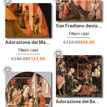
San Frediano devia il fiume Serchio
Filippo Lippi
€
110.00
€
66.00
Adorazione dei Magi (particolare)
Filippo Lippi
€
186.00
€
111.60
Adorazione del Bambino con i Santi