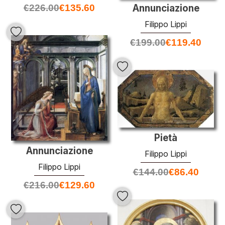
Annunciazione
€
226.00
€
135.60
Filippo Lippi
€
199.00
€
119.40
Pietà
Annunciazione
Filippo Lippi
Filippo Lippi
€
144.00
€
86.40
€
216.00
€
129.60