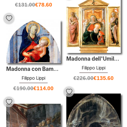
€
131.00
€
78.60
Madonna dell'Umiltà con Angeli e donatore
Filippo Lippi
Madonna con Bambino
€
226.00
€
135.60
Filippo Lippi
€
190.00
€
114.00