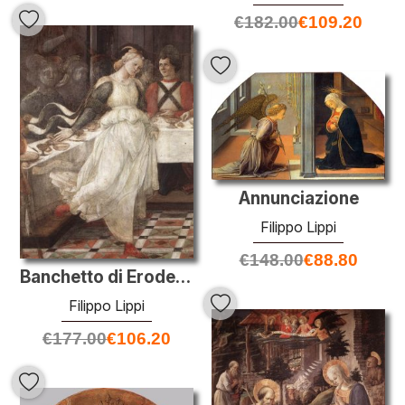
€
182.00
€
109.20
Annunciazione
Filippo Lippi
€
148.00
€
88.80
Banchetto di Erode: Danza di Salomè (particolare)
Filippo Lippi
€
177.00
€
106.20