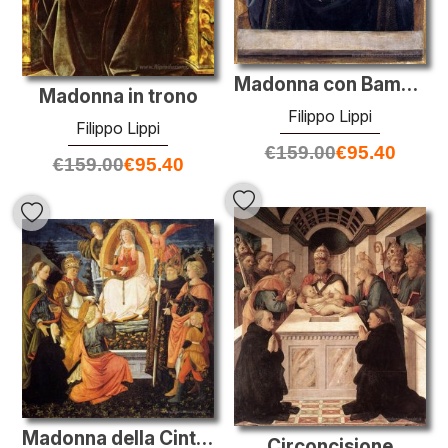
Madonna con Bambino
Madonna in trono
Filippo Lippi
Filippo Lippi
€
159.00
€
95.40
€
159.00
€
95.40
Madonna della Cintola
Circoncisione