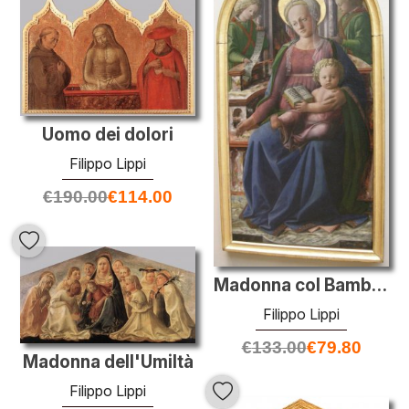
Uomo dei dolori
Filippo Lippi
€
190.00
€
114.00
Madonna col Bambino in trono e due angeli
Filippo Lippi
€
133.00
€
79.80
Madonna dell'Umiltà
Filippo Lippi