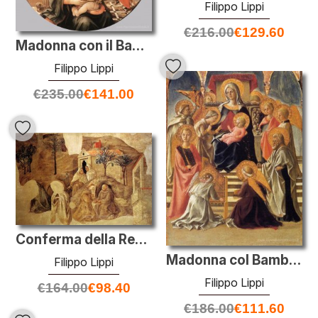
Filippo Lippi
€
216.00
€
129.60
Madonna con il Bambino e Storie di S. Anna
Filippo Lippi
€
235.00
€
141.00
Conferma della Regola carmelitana
Madonna col Bambino in trono e santi
Filippo Lippi
Filippo Lippi
€
164.00
€
98.40
€
186.00
€
111.60