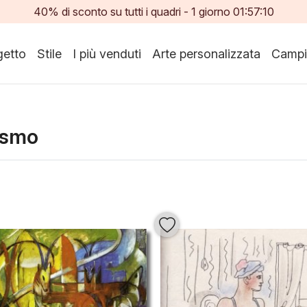
40% di sconto su tutti i quadri -
1
giorno
01:57:08
etto
Stile
I più venduti
Arte personalizzata
Campi
ismo