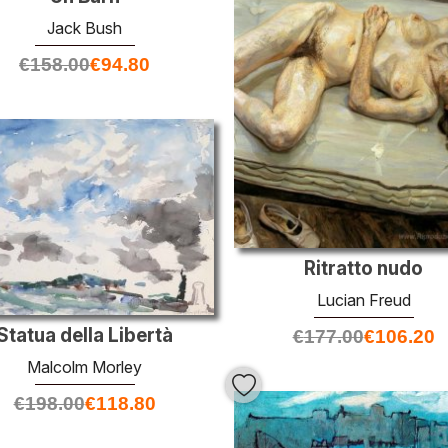
Jack Bush
€
158.00
€
94.80
Ritratto nudo
Lucian Freud
Statua della Libertà
€
177.00
€
106.20
Malcolm Morley
€
198.00
€
118.80