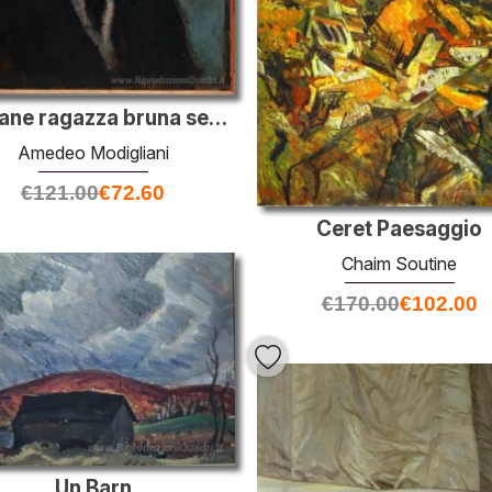
Giovane ragazza bruna seduta
Amedeo Modigliani
€
121.00
€
72.60
Ceret Paesaggio
Chaim Soutine
€
170.00
€
102.00
Un Barn