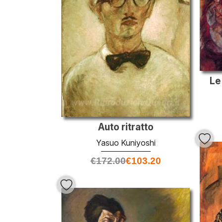
Le 
Auto ritratto
Yasuo Kuniyoshi
€
172.00
€
103.20