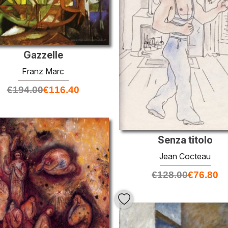
Gazzelle
Franz Marc
€
194.00
€
116.40
Senza titolo
Jean Cocteau
€
128.00
€
76.80