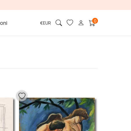
0
oni
€
EUR