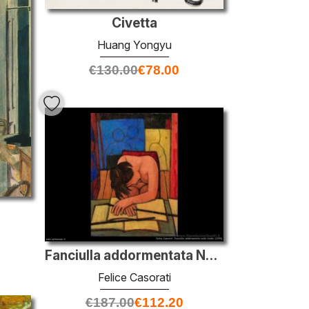
Civetta
Huang Yongyu
€
130.00
€
78.00
Fanciulla addormentata Nello studio di
Felice Casorati
€
187.00
€
112.20