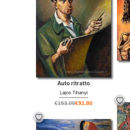
Auto ritratto
Lajos Tihanyi
€
153.00
€
91.80