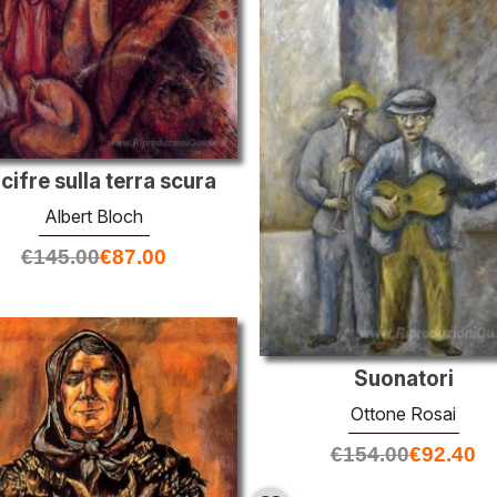
cifre sulla terra scura
Albert Bloch
€
145.00
€
87.00
Suonatori
Ottone Rosai
€
154.00
€
92.40