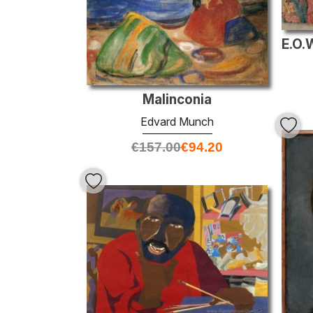
Malinconia
Edvard Munch
€
157.00
€
94.20