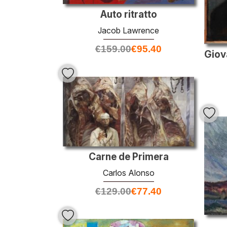
Auto ritratto
Jacob Lawrence
€
159.00
€
95.40
Carne de Primera
Carlos Alonso
€
129.00
€
77.40