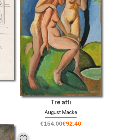
Tre atti
August Macke
€
154.00
€
92.40