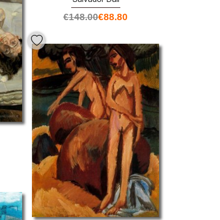
€
148.00
€
88.80