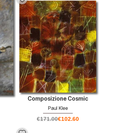
Composizione Cosmic
Paul Klee
€
171.00
€
102.60