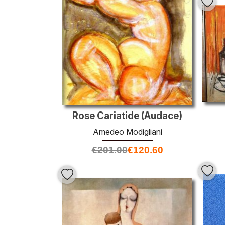
Rose Cariatide (Audace)
Amedeo Modigliani
€
201.00
€
120.60