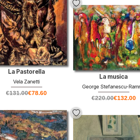
La Pastorella
La musica
Vela Zanetti
George Stefanescu-Ramn
€
131.00
€
78.60
€
220.00
€
132.00