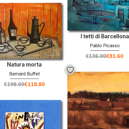
I tetti di Barcellona
Pablo Picasso
€
136.00
€
81.60
Natura morta
Bernard Buffet
€
198.00
€
118.80