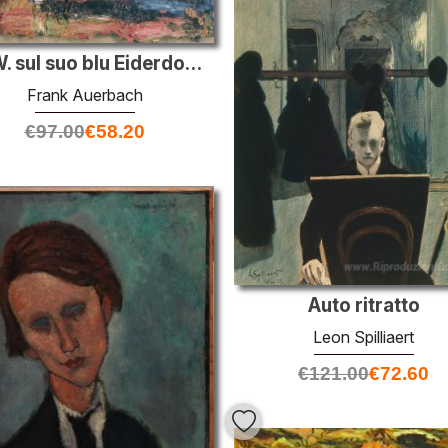
E.O.W. sul suo blu Eiderdown III
Frank Auerbach
€
97.00
€
58.20
Auto ritratto
Leon Spilliaert
€
121.00
€
72.60