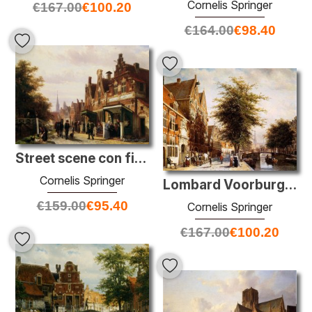
Cornelis Springer
€
167.00
€
100.20
€
164.00
€
98.40
Street scene con figure
Cornelis Springer
Lombard Voorburgwal Amsterdam
€
159.00
€
95.40
Cornelis Springer
€
167.00
€
100.20