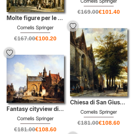
Cornelis Springer
€
169.00
€
101.40
Molte figure per le strade di Haarlem
Cornelis Springer
€
167.00
€
100.20
Chiesa di San Giuseppe a Hamelen
Fantasy cityview di Maassluis
Cornelis Springer
Cornelis Springer
€
181.00
€
108.60
€
181.00
€
108.60