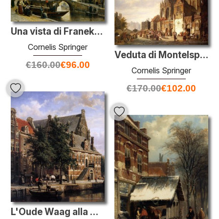
Una vista di Franeker con il Zakkendragershuisje
Cornelis Springer
Veduta di Montelspran
€
160.00
€
96.00
Cornelis Springer
€
170.00
€
102.00
L'Oude Waag alla Westerkerk