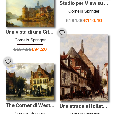
Studio per View su Den Haag
Cornelis Springer
€
184.00
€
110.40
Una vista di una Città lungo il Reno
Cornelis Springer
€
157.00
€
94.20
The Corner di Westerstraat e Tabakstraat a Enkhuizen
Una strada affollata nel Brema con la chiesa di Saint Johann In
Cornelis Springer