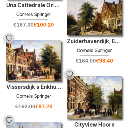
Una Cattedrale On A Townsquare In Estate
Cornelis Springer
€
167.00
€
100.20
Zuiderhavendijk, Enkhuizen
Cornelis Springer
€
164.00
€
98.40
Vissersdijk a Enkhuizen
Cornelis Springer
€
162.00
€
97.20
Cityview Hoorn