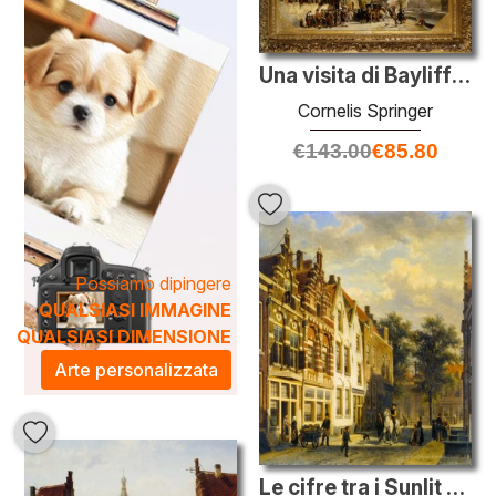
abbelliscono, ma raccontano anche storie di vita e cultura.
Scopri come un'opera di Springer possa arricchire il tuo
ambiente, portando un tocco di raffinato storicismo nelle
Una visita di Bayliff Dieci Frootenhuys alla Gilda di Arcieri
tue giornate quotidiane.
Cornelis Springer
€
143.00
€
85.80
Possiamo dipingere
QUALSIASI IMMAGINE
QUALSIASI DIMENSIONE
Arte personalizzata
Le cifre tra i Sunlit strade di una città olandese