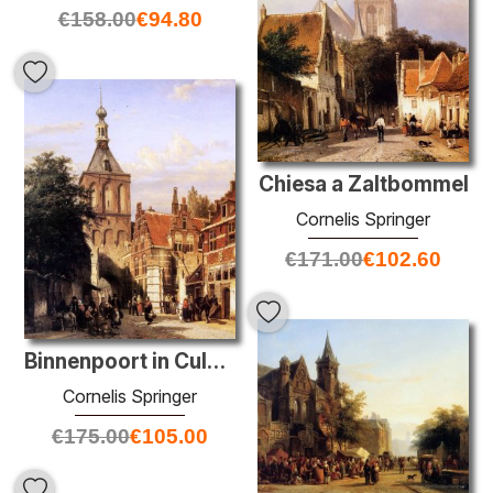
€
158.00
€
94.80
Chiesa a Zaltbommel
Cornelis Springer
€
171.00
€
102.60
Binnenpoort in Culemborg
Cornelis Springer
€
175.00
€
105.00