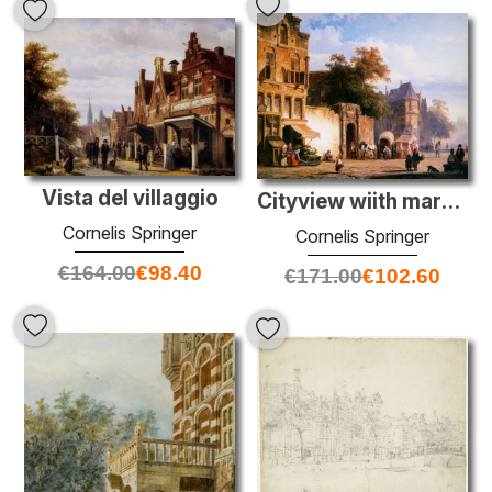
Vista del villaggio
Cityview wiith marketstall
Cornelis Springer
Cornelis Springer
€
164.00
€
98.40
€
171.00
€
102.60