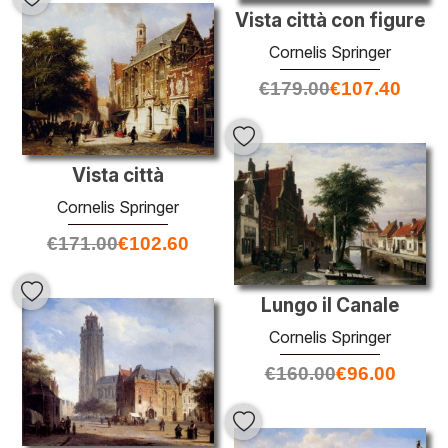
Vista città con figure
Cornelis Springer
€
179.00
€
107.40
Vista città
Cornelis Springer
€
171.00
€
102.60
Lungo il Canale
Cornelis Springer
€
160.00
€
96.00