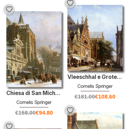
Vleeschhal e Grote Kerk a Haarlem
Cornelis Springer
Chiesa di San Michele a Zwolle
€
181.00
€
108.60
Cornelis Springer
€
158.00
€
94.80