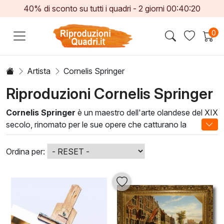
40% di sconto su tutti i quadri -
2
giorni
00:40:18
0
Artista
Cornelis Springer
Riproduzioni Cornelis Springer
Cornelis Springer
è un maestro dell'arte olandese del XIX
secolo, rinomato per le sue opere che catturano la
bellezza architettonica e il paesaggio urbano. Le sue tele
evocano un senso di nostalgia, grazie a una palette di
Ordina per:
colori ricca e a una tecnica di pennellata delicata, che
permettono di apprezzare ogni dettaglio delle scene
raffigurate.
Cornelis Springer trasformano ogni spazio, creando
un'atmosfera elegante e senza tempo. Perfette per salotti,
uffici o ambienti pubblici, queste pitture in olio non solo