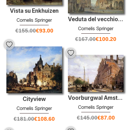
Vista su Enkhuizen
Veduta del vecchio municipio di Arnhem, con elementi di fantasia
Cornelis Springer
Cornelis Springer
€
155.00
€
93.00
€
167.00
€
100.20
Voorburgwal Amsterdam
Cityview
Cornelis Springer
Cornelis Springer
€
145.00
€
87.00
€
181.00
€
108.60