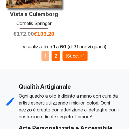
Vista a Culemborg
Cornelis Springer
€
172.00
€
103.20
Visualizzati da
1
a
60
(di
71
nuovi quadri)
1
2
[Succ. »]
Qualità Artigianale
Ogni quadro a olio è dipinto a mano con cura da
artisti esperti utilizzando i migliori colori. Ogni
pezzo è creato con attenzione ai dettagli e con il
nostro ingrediente segreto: l'amore!
Arte Personalizzata e Accessibile