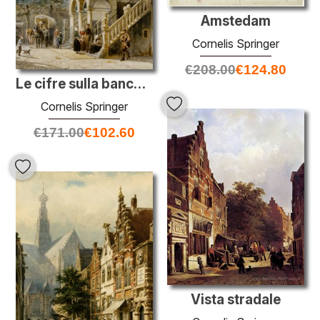
Amstedam
Cornelis Springer
€
208.00
€
124.80
Le cifre sulla banca a Deventer
Cornelis Springer
€
171.00
€
102.60
Vista stradale