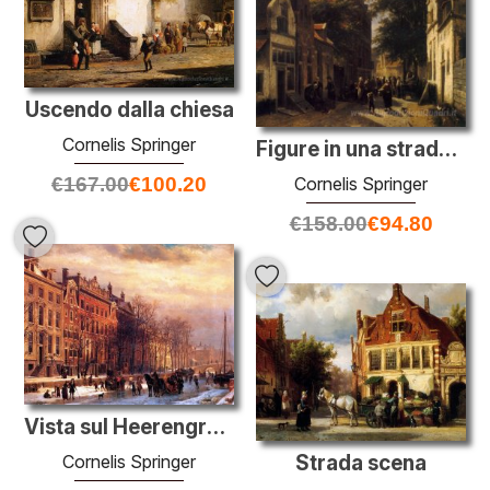
Uscendo dalla chiesa
Cornelis Springer
Figure in una strada a Delft
Cornelis Springer
€
167.00
€
100.20
€
158.00
€
94.80
Vista sul Heerengracht a Amsterdam
Strada scena
Cornelis Springer