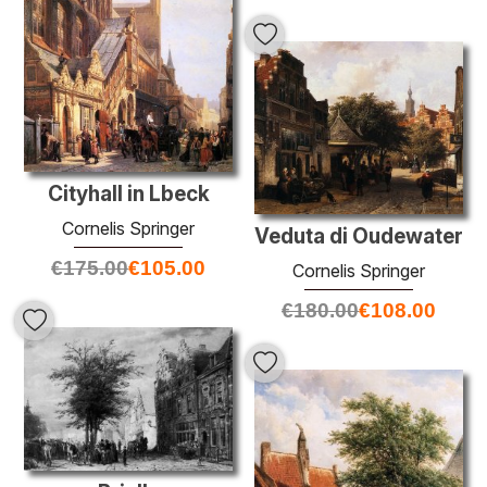
Cityhall in Lbeck
Cornelis Springer
Veduta di Oudewater
€
175.00
€
105.00
Cornelis Springer
€
180.00
€
108.00