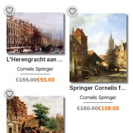
L'Herengracht aan de Amstel
Cornelis Springer
€
155.00
€
93.00
Springer Cornelis figure in una strada a Delft
Cornelis Springer
€
180.00
€
108.00