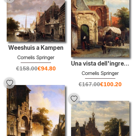
Weeshuis a Kampen
Cornelis Springer
Una vista dell'ingresso sud della chiesa di St. Pancras, Enkhuiz
€
158.00
€
94.80
Cornelis Springer
€
167.00
€
100.20