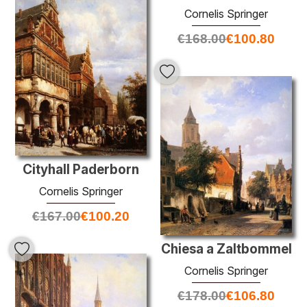
Cornelis Springer
€
168.00
€
100.80
Cityhall Paderborn
Cornelis Springer
€
167.00
€
100.20
Chiesa a Zaltbommel
Cornelis Springer
€
178.00
€
106.80