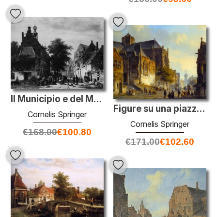
Il Municipio e del Mercato a Naarden
Figure su una piazza del mercato in una città olandese
Cornelis Springer
Cornelis Springer
€
168.00
€
100.80
€
171.00
€
102.60