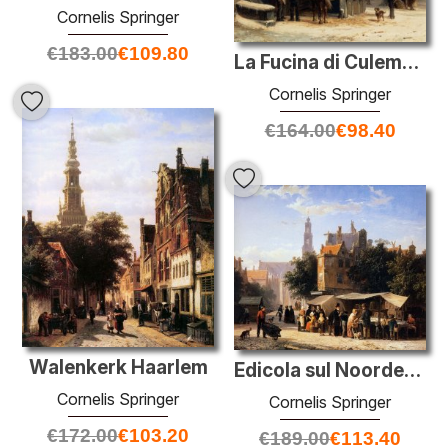
Cornelis Springer
€
183.00
€
109.80
La Fucina di Culemborg in inverno
Cornelis Springer
€
164.00
€
98.40
Walenkerk Haarlem
Edicola sul Noordermarket
Cornelis Springer
Cornelis Springer
€
172.00
€
103.20
€
189.00
€
113.40