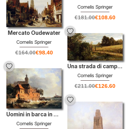
Cornelis Springer
€
181.00
€
108.60
Mercato Oudewater
Cornelis Springer
€
164.00
€
98.40
Una strada di campagna
Cornelis Springer
€
211.00
€
126.60
Uomini in barca in mare mosso
Cornelis Springer