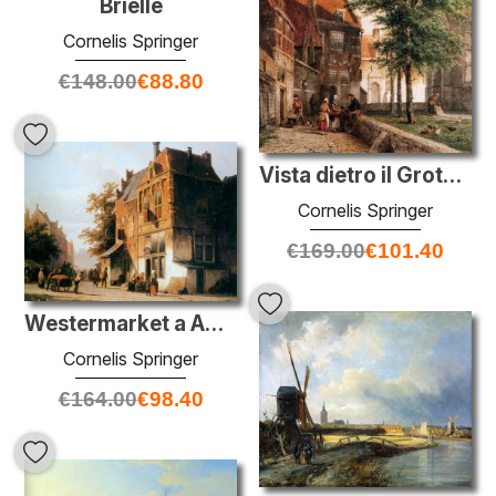
Brielle
Cornelis Springer
€
148.00
€
88.80
Vista dietro il Grote Kerk di Naarden
Cornelis Springer
€
169.00
€
101.40
Westermarket a Amsterdam
Cornelis Springer
€
164.00
€
98.40