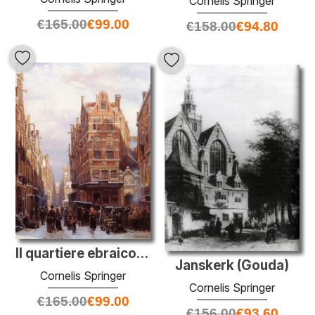
Cornelis Springer
€
165.00
€
99.00
€
158.00
€
94.80
Il quartiere ebraico di Amsterdam
Janskerk (Gouda)
Cornelis Springer
Cornelis Springer
€
165.00
€
99.00
€
156.00
€
93.60