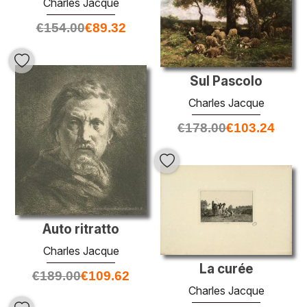
Charles Jacque
€
154.00
€
89.32
Sul Pascolo
Charles Jacque
€
178.00
€
103.24
Auto ritratto
Charles Jacque
La curée
€
189.00
€
109.62
Charles Jacque