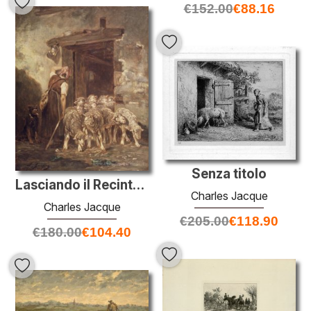
€
152.00
€
88.16
Senza titolo
Lasciando il Recinto per pecore
Charles Jacque
Charles Jacque
€
205.00
€
118.90
€
180.00
€
104.40