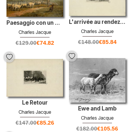
L'arrivée au rendez-vous
Paesaggio con un gregge
Charles Jacque
Charles Jacque
€
148.00
€
85.84
€
129.00
€
74.82
Le Retour
Ewe and Lamb
Charles Jacque
Charles Jacque
€
147.00
€
85.26
€
182.00
€
105.56