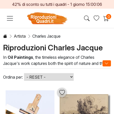
42% di sconto su tutti i quadri -
1
giorno
15:00:05
0
Artista
Charles Jacque
Riproduzioni Charles Jacque
In
Oil Paintings
, the timeless elegance of Charles
Jacque's work captures both the spirit of nature and the
essence of rural life. Jacque, a master of the Barbizon
school, is renowned for his ability to convey mood through
Ordina per:
light and shadow, creating captivating landscapes and
serene pastoral scenes that resonate deeply with art
lovers.
By incorporating
Oil Paintings
by Jacque into your
collection, you invite an atmosphere of sophistication and
tranquility into your space. His exquisite craftsmanship and