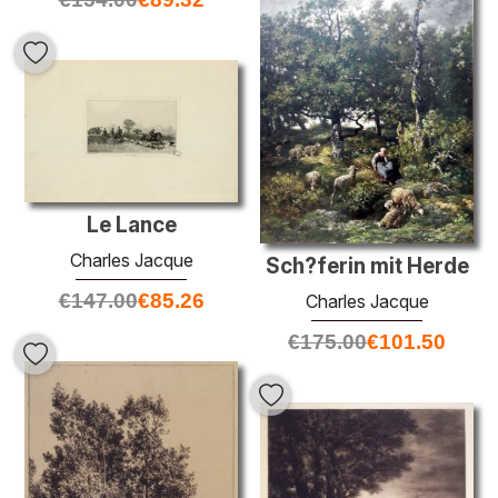
Le Lance
Charles Jacque
Sch?ferin mit Herde
€
147.00
€
85.26
Charles Jacque
€
175.00
€
101.50