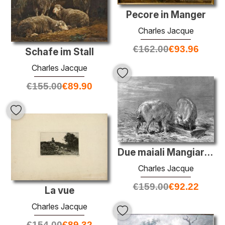
Pecore in Manger
Charles Jacque
€
162.00
€
93.96
Schafe im Stall
Charles Jacque
€
155.00
€
89.90
Due maiali Mangiare da una depressione
Charles Jacque
€
159.00
€
92.22
La vue
Charles Jacque
€
154.00
€
89.32