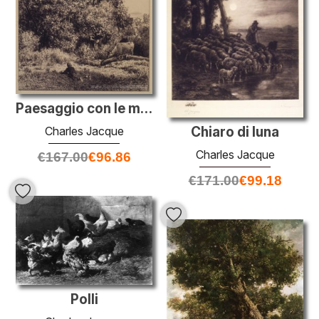
Paesaggio con le mucche
Chiaro di luna
Charles Jacque
Charles Jacque
€
167.00
€
96.86
€
171.00
€
99.18
Polli