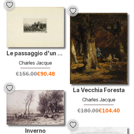
Le passaggio d'un ostacolo
Charles Jacque
€
156.00
€
90.48
La Vecchia Foresta
Charles Jacque
€
180.00
€
104.40
Inverno