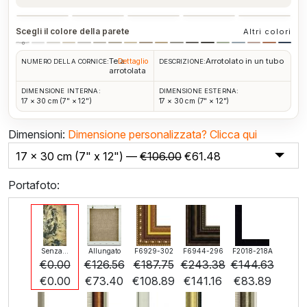
Scegli il colore della parete
Altri colori
Tela
Arrotolato in un tubo
Dettaglio
NUMERO DELLA CORNICE:
DESCRIZIONE:
arrotolata
DIMENSIONE INTERNA:
DIMENSIONE ESTERNA:
17 × 30 cm (7" × 12")
17 × 30 cm (7" × 12")
Dimensioni:
Dimensione personalizzata?
Clicca qui
17 x 30 cm (7" x 12") —
€
106.00
€
61.48
Portafoto:
Senza...
Allungato
F6929-302
F6944-296
F2018-218A
€
0.00
€
126.56
€
187.75
€
243.38
€
144.63
€
0.00
€
73.40
€
108.89
€
141.16
€
83.89