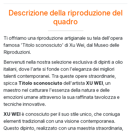
€
108.48
€
84.25
€
121.47
€
109.34
€
100.02
Descrizione della riproduzione del
quadro
Ti offriamo una riproduzione artigianale su tela dell'opera
famosa 'Titolo sconosciuto' di Xu Wei, dal Museo delle
Riproduzioni.
Benvenuti nella nostra selezione esclusiva di dipinti a olio
italiani, dove l'arte si fonde con l'eleganza dei migliori
talenti contemporanei. Tra queste opere straordinarie,
spicca
Titolo sconosciuto
dell'artista
XU WEI
, un
maestro nel catturare l'essenza della natura e delle
emozioni umane attraverso la sua raffinata tavolozza e
tecniche innovative.
XU WEI
è conosciuto per il suo stile unico, che coniuga
elementi tradizionali con una visione contemporanea.
Questo dipinto, realizzato con una maestria straordinaria,