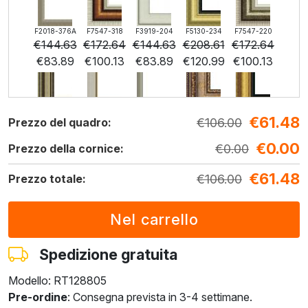
F2018-376A
F7547-318
F3919-204
F5130-234
F7547-220
€
144.63
€
172.64
€
144.63
€
208.61
€
172.64
€
83.89
€
100.13
€
83.89
€
120.99
€
100.13
€
61.48
F5429-258
F3013-236
F1823-204
F8645-298
F6537-236
€
106.00
Prezzo del quadro:
€
208.61
€
153.65
€
162.71
€
271.19
€
143.87
€
0.00
€
120.99
€
89.12
€
94.37
€
157.29
€
0.00
€
83.44
Prezzo della cornice:
€
61.48
€
106.00
Prezzo totale:
F7034-298
F7034-296
F6731-224
F6731-226
F4827-234
€
201.65
€
201.65
€
201.65
€
201.65
€
191.20
€
116.96
€
116.96
€
116.96
€
116.96
€
110.90
Spedizione gratuita
Modello: RT128805
F8645-296
F4613-236
F5130-204
F6035-220
F2833-204
Pre-ordine
: Consegna prevista in 3-4 settimane.
€
187.03
€
145.26
€
209.42
€
188.51
€
172.45