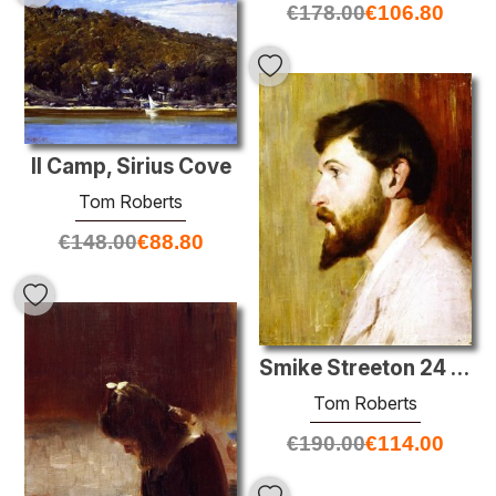
€
178.00
€
106.80
Il Camp, Sirius Cove
Tom Roberts
€
148.00
€
88.80
Smike Streeton 24 anni
Tom Roberts
€
190.00
€
114.00