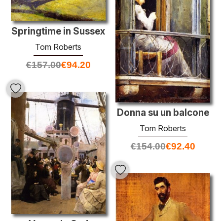
Springtime in Sussex
Tom Roberts
€
157.00
€
94.20
Donna su un balcone
Tom Roberts
€
154.00
€
92.40