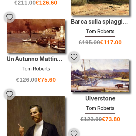
€
211.00
€
126.60
Barca sulla spiaggia, Queenscliff
Tom Roberts
€
195.00
€
117.00
Un Autunno Mattina, Point Milson, Sydney
Tom Roberts
€
126.00
€
75.60
Ulverstone
Tom Roberts
€
123.00
€
73.80