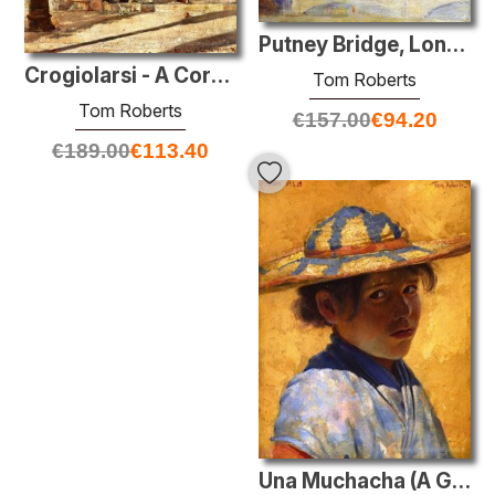
Putney Bridge, Londra
Crogiolarsi - A Corner in Alhambra
Tom Roberts
Tom Roberts
€
157.00
€
94.20
€
189.00
€
113.40
Una Muchacha (A Girl)