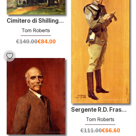
Cimitero di Shillingstone
Tom Roberts
€
140.00
€
84.00
Sergente R.D. Fraser, Mounted Rifles
Tom Roberts
€
111.00
€
66.60