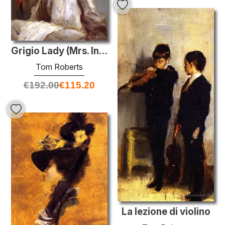
Grigio Lady (Mrs. Ince)
Tom Roberts
€
192.00
€
115.20
La lezione di violino