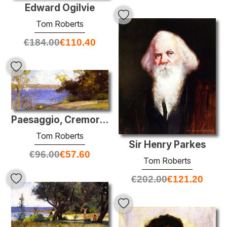
Edward Ogilvie
Tom Roberts
€
184.00
€
110.40
Paesaggio, Cremorne
Tom Roberts
Sir Henry Parkes
€
96.00
€
57.60
Tom Roberts
€
202.00
€
121.20