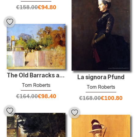
€
158.00
€
94.80
The Old Barracks a Collendina
La signora Pfund
Tom Roberts
Tom Roberts
€
164.00
€
98.40
€
168.00
€
100.80