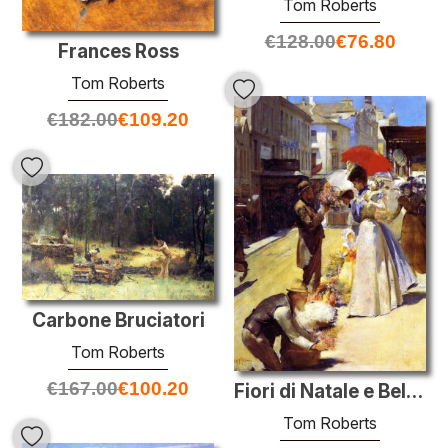
Tom Roberts
€
128.00
€
76.80
Frances Ross
Tom Roberts
€
182.00
€
109.20
Carbone Bruciatori
Tom Roberts
€
167.00
€
100.20
Fiori di Natale e Belles Natale
Tom Roberts