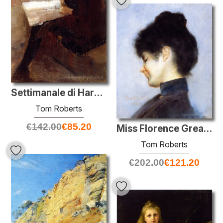
Settimanale di Harper
Tom Roberts
€
142.00
€
85.20
Miss Florence Greaves
Tom Roberts
€
202.00
€
121.20