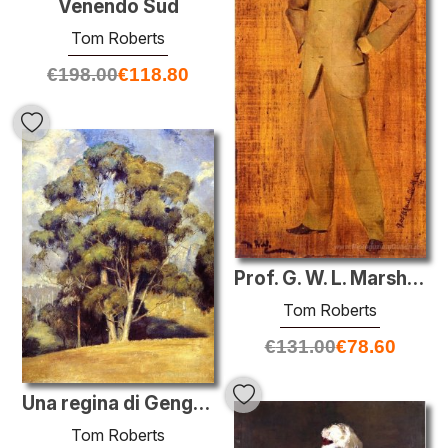
Venendo Sud
Tom Roberts
€
198.00
€
118.80
Prof. G. W. L. Marshall-Hall
Tom Roberts
€
131.00
€
78.60
Una regina di Gengive
Tom Roberts