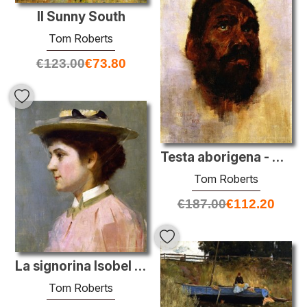
Il Sunny South
Tom Roberts
€
123.00
€
73.80
Testa aborigena - Charlie Turner
Tom Roberts
€
187.00
€
112.20
La signorina Isobel McDonald
Tom Roberts