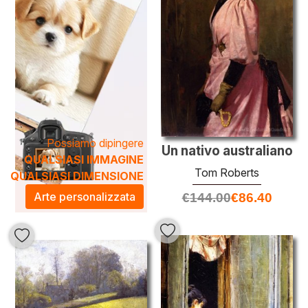
Possiamo dipingere
Un nativo australiano
QUALSIASI IMMAGINE
Tom Roberts
QUALSIASI DIMENSIONE
Arte personalizzata
€
144.00
€
86.40