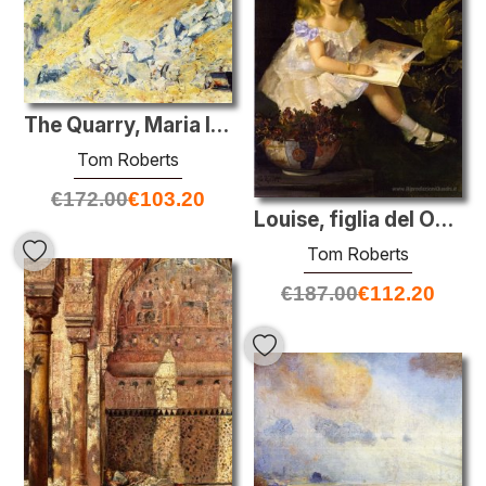
The Quarry, Maria Island
Tom Roberts
€
172.00
€
103.20
Louise, figlia del On. L. Smith I.
Tom Roberts
€
187.00
€
112.20