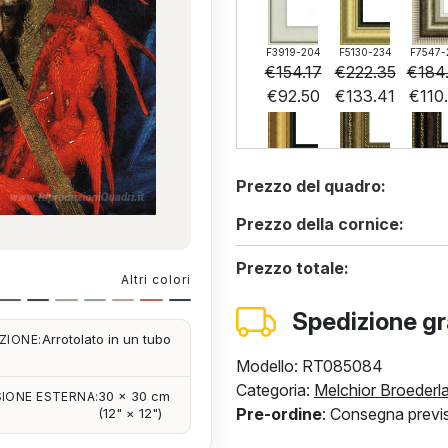
F3919-204
F5130-234
F7547-
€
154.17
€
222.35
€
184
€
92.50
€
133.41
€
110
F6537-236
F7034-298
F7034-
Prezzo del quadro:
€
153.35
€
214.94
€
214
€
92.01
€
128.97
€
128
Prezzo della cornice:
Prezzo totale:
Altri colori
F4613-236
Spedizione gr
€
154.83
Arrotolato in un tubo
ZIONE:
€
92.90
Modello: RT085084
Categoria:
Melchior Broederl
30 × 30 cm
IONE ESTERNA:
Pre-ordine
: Consegna previs
(12" × 12")