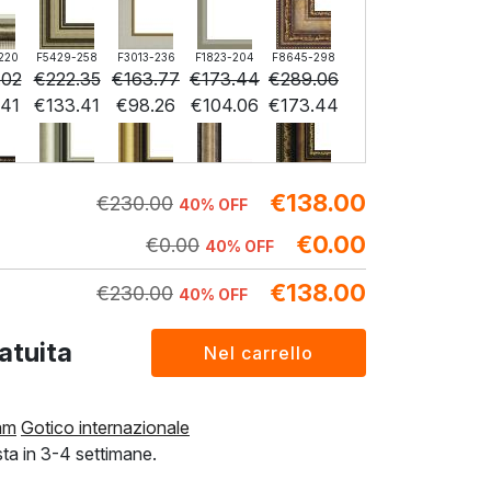
220
F5429-258
F3013-236
F1823-204
F8645-298
.02
€
222.35
€
163.77
€
173.44
€
289.06
.41
€
133.41
€
98.26
€
104.06
€
173.44
€
138.00
296
F6731-224
F6731-226
F4827-234
F8645-296
€
230.00
40% OFF
.94
€
214.94
€
214.94
€
203.80
€
199.35
€
0.00
.97
€
128.97
€
128.97
€
0.00
€
122.28
€
119.61
40% OFF
€
138.00
€
230.00
40% OFF
F5130-204
F6035-220
F2833-204
atuita
€
223.22
€
200.94
€
183.81
€
133.93
€
120.56
€
110.29
am
Gotico internazionale
ta in 3-4 settimane.