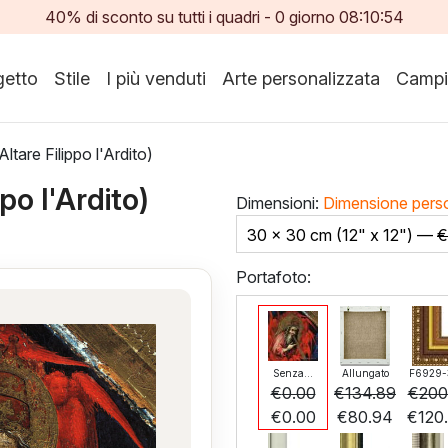
40% di sconto su tutti i quadri -
0
giorno
08:10:53
etto
Stile
I più venduti
Arte personalizzata
Campi
ltare Filippo l'Ardito)
po l'Ardito)
Dimensioni:
Dimensione pers
30 x 30 cm (12" x 12") —
€
Portafoto:
Senza...
Allungato
F6929-
€
0.00
€
134.89
€
200
€
0.00
€
80.94
€
120