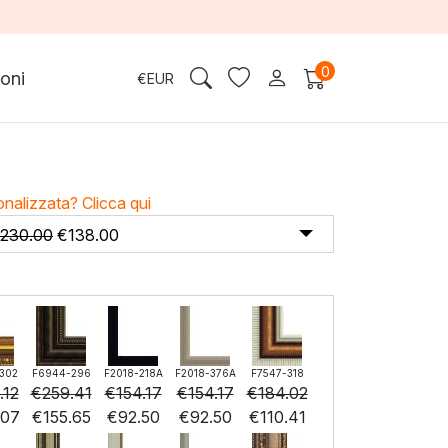
0
oni
€
EUR
onalizzata?
Clicca qui
230.00
€
138.00
302
F6944-296
F2018-218A
F2018-376A
F7547-318
.12
€
259.41
€
154.17
€
154.17
€
184.02
.07
€
155.65
€
92.50
€
92.50
€
110.41