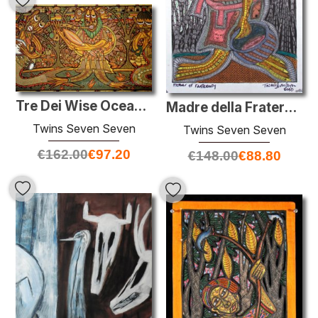
Tre Dei Wise Ocean: aria, mare, natura controller
Madre della Fraternità
Twins Seven Seven
Twins Seven Seven
€
162.00
€
97.20
€
148.00
€
88.80