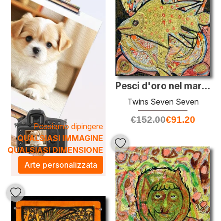
un'atmosfera accogliente e vibrante, perfetta per arricchire
ciascun ambiente domestico o lavorativo. Queste pitture
non solo abbelliscono lo spazio, ma creano anche un
dialogo visivo che stimola la creatività e l'ispirazione.
Scegliere un'opera del
Primitivismo
significa investire in
un pezzo d'arte che racconta storie, evocando emozioni e
ricordi, rendendo il tuo ambiente ancora più speciale.
Pesci d'oro nel mare scuro
Twins Seven Seven
€
152.00
€
91.20
Possiamo dipingere
QUALSIASI IMMAGINE
QUALSIASI DIMENSIONE
Arte personalizzata