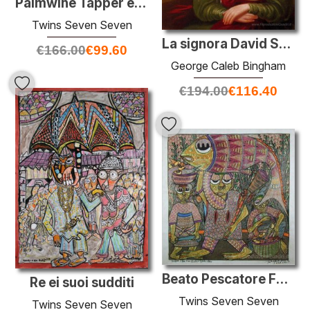
Palmwine Tapper e famiglia
Twins Seven Seven
La signora David Steele Lamme e figlio, William Wirt
€
166.00
€
99.60
George Caleb Bingham
€
194.00
€
116.40
Beato Pescatore Famiglia e Golden Fish
Re ei suoi sudditi
Twins Seven Seven
Twins Seven Seven