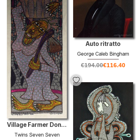
Auto ritratto
George Caleb Bingham
€
194.00
€
116.40
Village Farmer Donna Capo
Twins Seven Seven