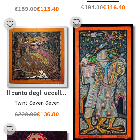
€
194.00
€
116.40
€
189.00
€
113.40
Il canto degli uccelli Conte Egg
Twins Seven Seven
€
228.00
€
136.80