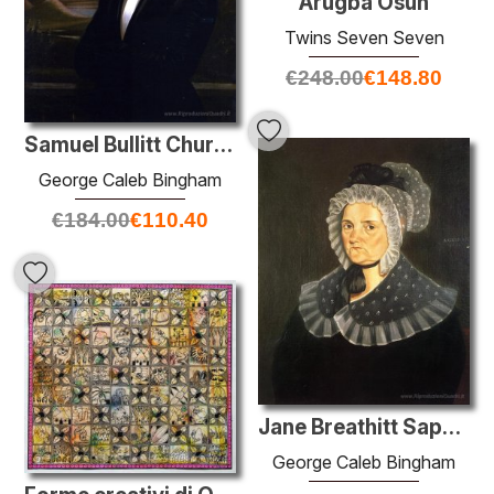
Arugba Osun
Twins Seven Seven
€
248.00
€
148.80
Samuel Bullitt Churchill
George Caleb Bingham
€
184.00
€
110.40
Jane Breathitt Sappington
George Caleb Bingham