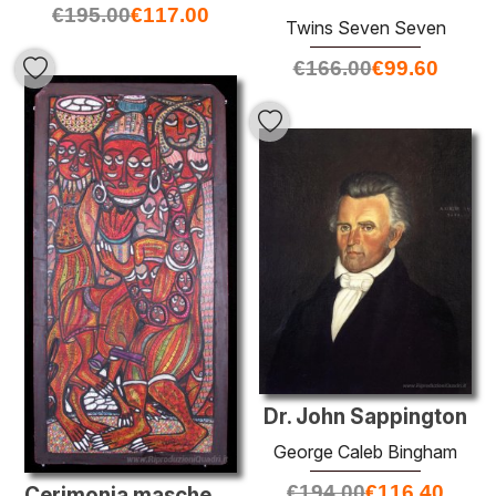
€
195.00
€
117.00
Twins Seven Seven
€
166.00
€
99.60
Dr. John Sappington
George Caleb Bingham
€
194.00
€
116.40
Cerimonia mascherato