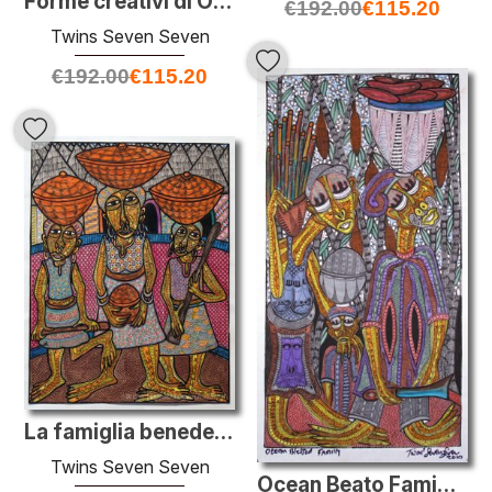
Forme creativi di Obatala Diary II
€
192.00
€
115.20
Twins Seven Seven
€
192.00
€
115.20
La famiglia benedetta
Twins Seven Seven
Ocean Beato Famiglia