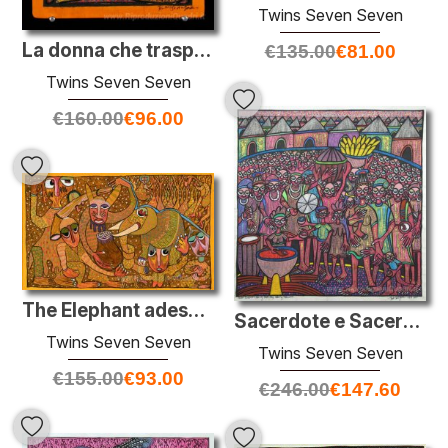
Twins Seven Seven
La donna che trasporta acqua
€
135.00
€
81.00
Twins Seven Seven
€
160.00
€
96.00
The Elephant adescamento
Sacerdote e Sacerdotessa in festa d'animo di Ibeji Cerimonia
Twins Seven Seven
Twins Seven Seven
€
155.00
€
93.00
€
246.00
€
147.60