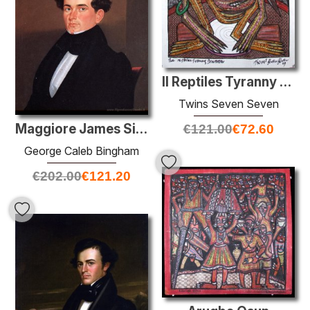
Il Reptiles Tyranny Drummer
Twins Seven Seven
Maggiore James Sidney Rollins
€
121.00
€
72.60
George Caleb Bingham
€
202.00
€
121.20