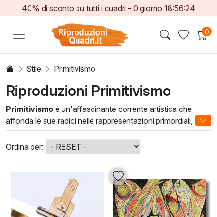
40% di sconto su tutti i quadri -
0
giorno
18:56:22
0
Stile
Primitivismo
Riproduzioni Primitivismo
Primitivismo
è un'affascinante corrente artistica che
affonda le sue radici nelle rappresentazioni primordiali,
esprimendo l'autenticità e la genuinità delle emozioni
umane. Questo stile, caratterizzato da forme semplificate e
Ordina per:
colori vividi, riflette l'essenza della vita quotidiana,
permettendo agli spettatori di ritrovare la bellezza nelle
piccole cose. In ogni opera preraffaellita si percepisce un
forte legame con le tradizioni e il folklore, rendendo ogni
pezzo unico e carico di significato.
Le nostre
opere di Primitivismo
trasmettono