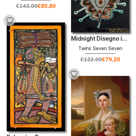
€
143.00
€
85.80
Midnight Disegno in My Mind # 2
Twins Seven Seven
€
132.00
€
79.20