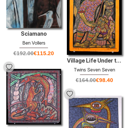
Sciamano
Ben Vollers
€
192.00
€
115.20
Village Life Under the Cocoa Tree
Twins Seven Seven
€
164.00
€
98.40