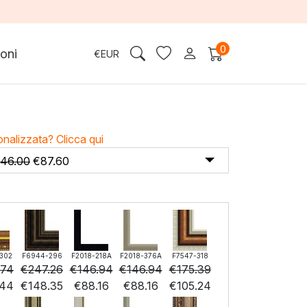
0
oni
€
EUR
onalizzata?
Clicca qui
146.00
€
87.60
302
F6944-296
F2018-218A
F2018-376A
F7547-318
.74
€
247.26
€
146.94
€
146.94
€
175.39
.44
€
148.35
€
88.16
€
88.16
€
105.24