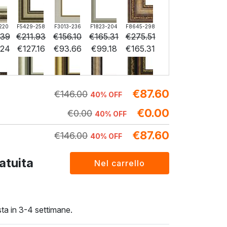
220
F5429-258
F3013-236
F1823-204
F8645-298
.39
€
211.93
€
156.10
€
165.31
€
275.51
.24
€
127.16
€
93.66
€
99.18
€
165.31
€
87.60
296
F6731-224
F6731-226
F4827-234
F8645-296
€
146.00
40% OFF
.87
€
204.87
€
204.87
€
194.25
€
190.01
€
0.00
.92
€
122.92
€
122.92
€
0.00
€
116.55
€
114.01
40% OFF
€
87.60
€
146.00
40% OFF
F5130-204
F6035-220
F2833-204
atuita
€
212.76
€
191.52
€
175.20
€
127.66
€
114.91
€
105.12
ta in 3-4 settimane.