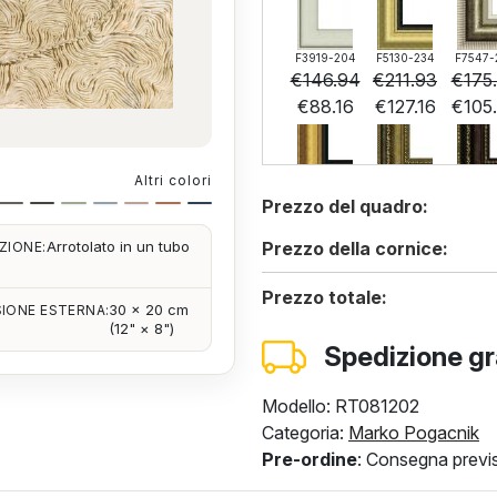
F3919-204
F5130-234
F7547-
€
146.94
€
211.93
€
175
€
88.16
€
127.16
€
105
Altri colori
F6537-236
F7034-298
F7034-
Prezzo del quadro:
€
146.16
€
204.87
€
204
€
87.70
€
122.92
€
122
Prezzo della cornice:
Arrotolato in un tubo
ZIONE:
Prezzo totale:
30 × 20 cm
IONE ESTERNA:
(12" × 8")
F4613-236
Spedizione gr
€
147.57
€
88.54
Modello: RT081202
Categoria:
Marko Pogacnik
Pre-ordine
: Consegna previs