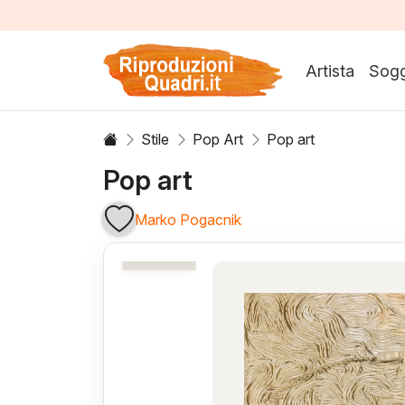
Artista
Sogg
Stile
Pop Art
Pop art
Pop art
Marko Pogacnik