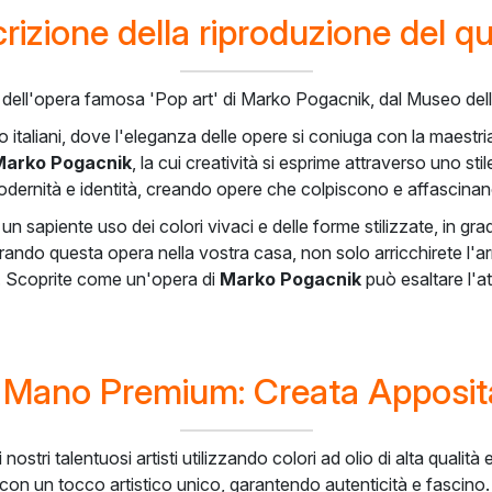
rizione della riproduzione del q
la dell'opera famosa 'Pop art' di Marko Pogacnik, dal Museo del
io italiani, dove l'eleganza delle opere si coniuga con la maestria
Marko Pogacnik
, la cui creatività si esprime attraverso uno s
modernità e identità, creando opere che colpiscono e affascinan
e un sapiente uso dei colori vivaci e delle forme stilizzate, in 
grando questa opera nella vostra casa, non solo arricchirete l'
one. Scoprite come un'opera di
Marko Pogacnik
può esaltare l'a
a Mano Premium: Creata Apposi
tri talentuosi artisti utilizzando colori ad olio di alta qualità 
on un tocco artistico unico, garantendo autenticità e fascino. 