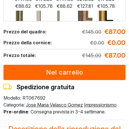
€
88.62
€
105.78
€
88.62
€
127.81
€
105.78
€
87.00
F5429-258
F3013-236
F1823-204
F8645-298
F6537-236
€
145.00
Prezzo del quadro:
€
213.02
€
156.90
€
166.16
€
276.93
€
146.91
€
0.00
€
127.81
€
94.14
€
99.69
€
166.16
€
0.00
€
88.15
Prezzo della cornice:
€
87.00
€
145.00
Prezzo totale:
F7034-298
F7034-296
F6731-224
F6731-226
F4827-234
€
205.92
€
205.92
€
205.92
€
205.92
€
195.24
€
123.55
€
123.55
€
123.55
€
123.55
€
117.15
Spedizione gratuita
Modello: RT067692
F8645-296
F4613-236
F5130-204
F6035-220
F2833-204
Categoria:
Jose Maria Velasco Gomez
Impressionismo
€
190.98
€
148.33
€
213.85
€
192.50
€
176.10
Pre-ordine
: Consegna prevista in 3-4 settimane.
€
114.59
€
89.00
€
128.31
€
115.50
€
105.66
Descrizione della riproduzione del