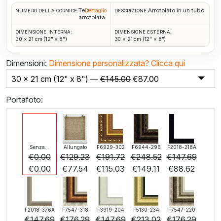
Tela
Arrotolato in un tubo
Dettaglio
NUMERO DELLA CORNICE:
DESCRIZIONE:
arrotolata
DIMENSIONE INTERNA:
DIMENSIONE ESTERNA:
30 × 21 cm (12" × 8")
30 × 21 cm (12" × 8")
Dimensioni:
Dimensione personalizzata?
Clicca qui
30 x 21 cm (12" x 8") —
€
145.00
€
87.00
Portafoto:
Senza...
Allungato
F6929-302
F6944-296
F2018-218A
€
0.00
€
129.23
€
191.72
€
248.52
€
147.69
€
0.00
€
77.54
€
115.03
€
149.11
€
88.62
F2018-376A
F7547-318
F3919-204
F5130-234
F7547-220
€
147.69
€
176.29
€
147.69
€
213.02
€
176.29