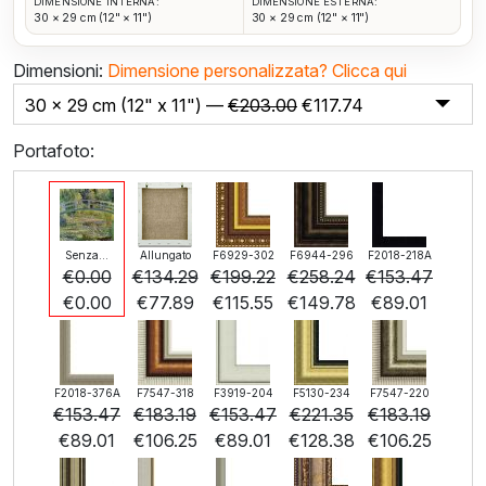
DIMENSIONE INTERNA:
DIMENSIONE ESTERNA:
30 × 29 cm (12" × 11")
30 × 29 cm (12" × 11")
Dimensioni:
Dimensione personalizzata?
Clicca qui
30 x 29 cm (12" x 11") —
€
203.00
€
117.74
Portafoto:
Senza...
Allungato
F6929-302
F6944-296
F2018-218A
€
0.00
€
134.29
€
199.22
€
258.24
€
153.47
€
0.00
€
77.89
€
115.55
€
149.78
€
89.01
F2018-376A
F7547-318
F3919-204
F5130-234
F7547-220
€
153.47
€
183.19
€
153.47
€
221.35
€
183.19
€
89.01
€
106.25
€
89.01
€
128.38
€
106.25