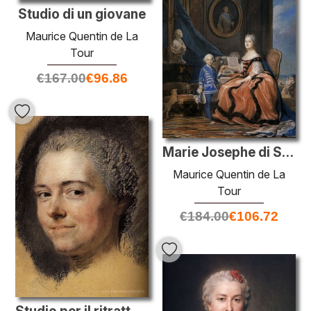
Studio di un giovane
Maurice Quentin de La
Tour
€
167.00
€
96.86
Marie Josephe di Sassonia, Dauphine e un figlio
Maurice Quentin de La
Tour
€
184.00
€
106.72