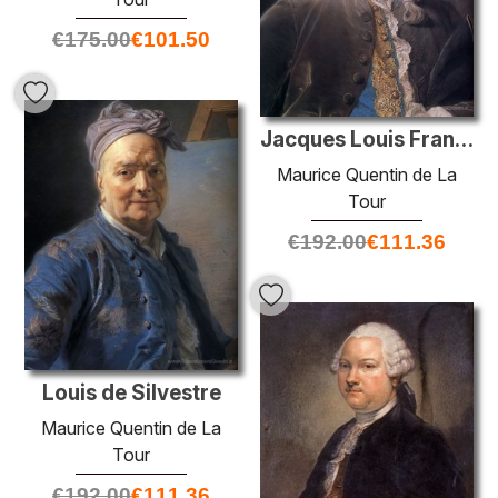
€
175.00
€
101.50
Jacques Louis Francois Roussel, marchese de Courcy
Maurice Quentin de La
Tour
€
192.00
€
111.36
Louis de Silvestre
Maurice Quentin de La
Tour
€
192.00
€
111.36