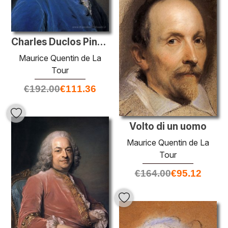
Charles Duclos Pinot, romanziere e storico
Maurice Quentin de La
Tour
€
192.00
€
111.36
Volto di un uomo
Maurice Quentin de La
Tour
€
164.00
€
95.12