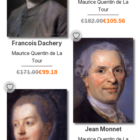
Maurice Quentin de La
Tour
€
182.00
€
105.56
Francois Dachery
Maurice Quentin de La
Tour
€
171.00
€
99.18
Jean Monnet
Maurice Quentin de La