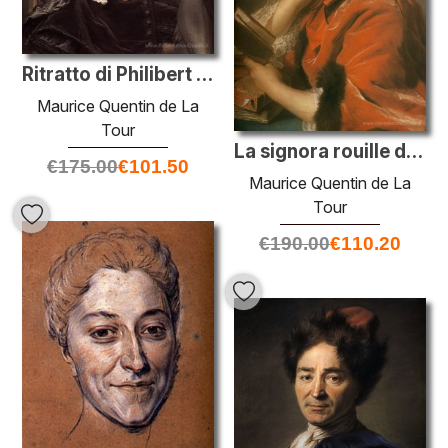
Ritratto di Philibert Orry
Maurice Quentin de La
Tour
La signora rouille de l'EstAngleterre
€
175.00
€
101.50
Maurice Quentin de La
Tour
€
190.00
€
110.20