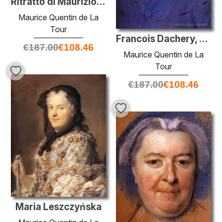
Ritratto di Maurizio di Sassonia
Maurice Quentin de La
Tour
Francois Dachery, amico d'infanzia di Maurice Quentin de La Tour
€
187.00
€
108.46
Maurice Quentin de La
Tour
€
187.00
€
108.46
Maria Leszczyńska