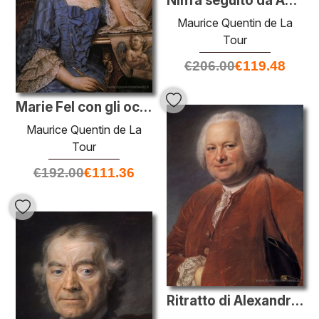
Ninfa seguito da Apollo
Maurice Quentin de La
Tour
€
206.00
€
119.48
Marie Fel con gli occhi pieni di amore
Maurice Quentin de La
Tour
€
192.00
€
111.36
Ritratto di Alexandre-Jean-Joseph Le Riche de La Pouplinière