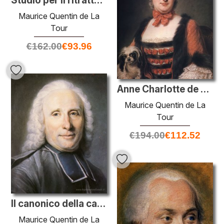
Studio per il ritratto di Mademoiselle Dangeville
Maurice Quentin de La
Tour
€
162.00
€
93.96
Anne Charlotte de Maillet de Batilly, marchesa de Courcy
Maurice Quentin de La
Tour
€
194.00
€
112.52
Il canonico della cattedrale di Reims
Maurice Quentin de La