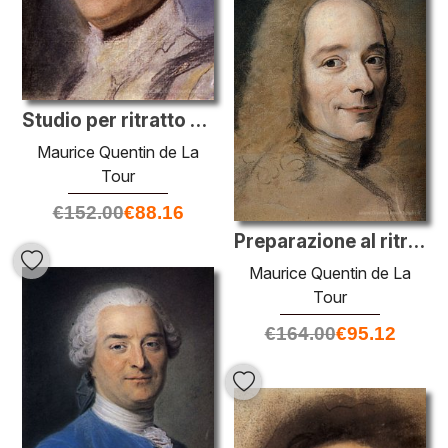
Studio per ritratto di donna sconosciuta
Maurice Quentin de La
Tour
€
152.00
€
88.16
Preparazione al ritratto di Voltaire
Maurice Quentin de La
Tour
€
164.00
€
95.12