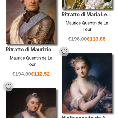
Ritratto di Maria Leszczyńska, regina di Francia
Maurice Quentin de La
Tour
€
196.00
€
113.68
Ritratto di Maurizio di Sassonia
Maurice Quentin de La
Tour
€
194.00
€
112.52