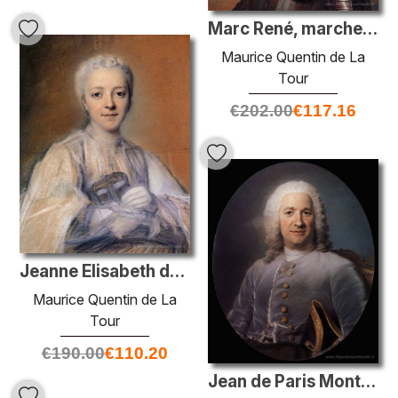
Marc René, marchese de Voyer d'Argenson
Maurice Quentin de La
Tour
€
202.00
€
117.16
Jeanne Elisabeth de Geer, baronessa Tuyll
Maurice Quentin de La
Tour
€
190.00
€
110.20
Jean de Paris Montmartel