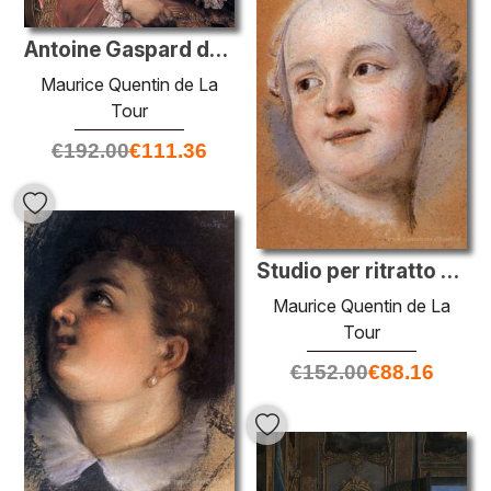
Antoine Gaspard de la Grimoaldo Reynière
Maurice Quentin de La
Tour
€
192.00
€
111.36
Studio per ritratto di donna sconosciuta
Maurice Quentin de La
Tour
€
152.00
€
88.16