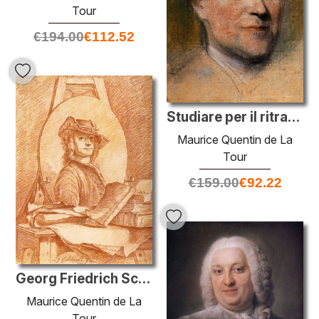
Tour
€
194.00
€
112.52
Studiare per il ritratto di Jean Le Rond d'Alembert
Maurice Quentin de La
Tour
€
159.00
€
92.22
Georg Friedrich Schmidt
Maurice Quentin de La
Tour