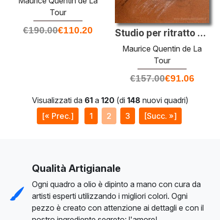
Maurice Quentin de La
Tour
€
190.00
€
110.20
Studio per ritratto di donna sconosciuta
Maurice Quentin de La
Tour
€
157.00
€
91.06
Visualizzati da
61
a
120
(di
148
nuovi quadri)
[« Prec.]
1
2
3
[Succ. »]
Qualità Artigianale
Ogni quadro a olio è dipinto a mano con cura da
artisti esperti utilizzando i migliori colori. Ogni
pezzo è creato con attenzione ai dettagli e con il
nostro ingrediente segreto: l'amore!