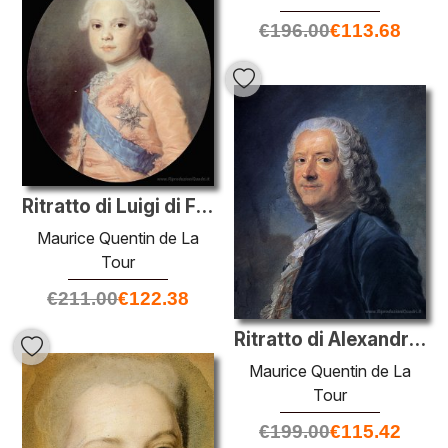
€
196.00
€
113.68
Ritratto di Luigi di Francia
Maurice Quentin de La
Tour
€
211.00
€
122.38
Ritratto di Alexandre-Jean-Joseph Le Riche de La Pouplinière
Maurice Quentin de La
Tour
€
199.00
€
115.42