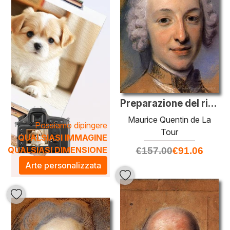
Preparazione del ritratto di Joseph Victor Amédée Parigi, figlio
Maurice Quentin de La
Possiamo dipingere
Tour
QUALSIASI IMMAGINE
QUALSIASI DIMENSIONE
€
157.00
€
91.06
Arte personalizzata