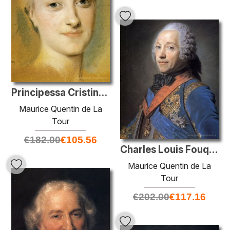
Principessa Cristina di Sassonia
Maurice Quentin de La
Tour
€
182.00
€
105.56
Charles Louis Fouquet, duca di Belle Isle
Maurice Quentin de La
Tour
€
202.00
€
117.16