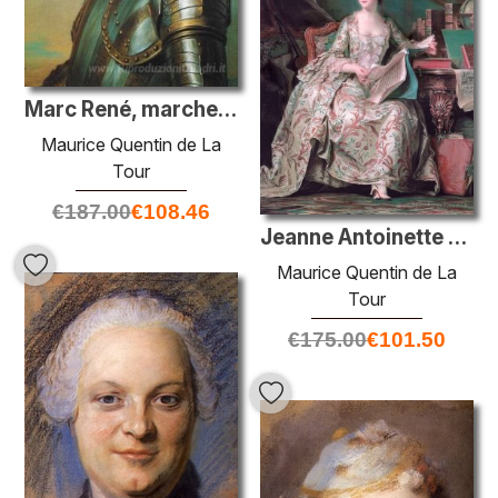
Marc René, marchese de Voyer d'Argenson, tenente generale degli
Maurice Quentin de La
Tour
€
187.00
€
108.46
Jeanne Antoinette Poisson, marchesa di Pompadour
Maurice Quentin de La
Tour
€
175.00
€
101.50