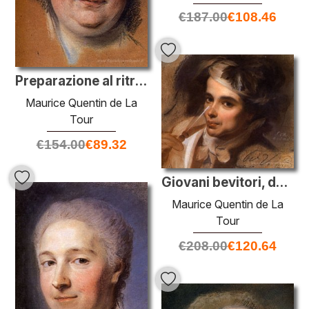
€
187.00
€
108.46
Preparazione al ritratto di Anne Julie Boetie di St. Leger
Maurice Quentin de La
Tour
€
154.00
€
89.32
Giovani bevitori, dopo Murillo
Maurice Quentin de La
Tour
€
208.00
€
120.64