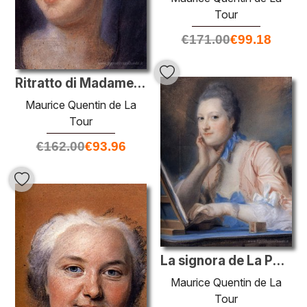
Tour
€
171.00
€
99.18
Ritratto di Madame de Pompadour
Maurice Quentin de La
Tour
€
162.00
€
93.96
La signora de La Poupliniere
Maurice Quentin de La
Tour