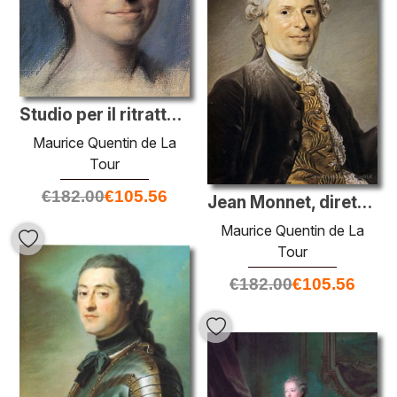
Studio per il ritratto di Mademoiselle Dangeville
Maurice Quentin de La
Tour
€
182.00
€
105.56
Jean Monnet, direttore dell'Opéra Comique di Parigi
Maurice Quentin de La
Tour
€
182.00
€
105.56