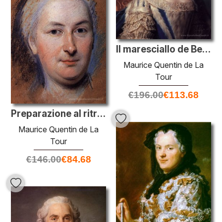
Il maresciallo de Belle Isle
Maurice Quentin de La
Tour
€
196.00
€
113.68
Preparazione al ritratto di Anne Charlotte Roussel, Marquise de
Maurice Quentin de La
Tour
€
146.00
€
84.68